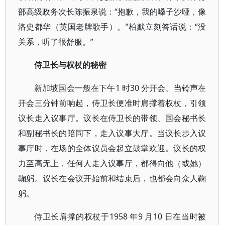
部高级政务次长陈振泉说：“抱歉，我的嗓子沙哑，像
洛史都华（英国老牌歌手）。”柏默立刻答话说：“没
关系，听了很舒服。”
侍卫长与权杖的秘密
新加坡国会一般在下午1 时30 分开会。当铃声在
开会三分钟前响起，侍卫长便准时肩撑着权杖，引领
议长走入议事厅。议长在侍卫长的带领、国会秘书长
和副秘书长的陪同下，走入议事大厅。当议长步入议
事厅时，在场的全体议员会起立鼓掌欢迎。议长的权
力至高无上，任何人走入议事厅，都得向他（或她）
鞠躬。议长在会议开始前和结束后，也都会向众人鞠
躬。
侍卫长肩撑的权杖于1958 年9 月10 日在当时被