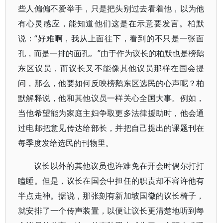
些人偏偏不爱举手，只是把头别过去看着他，以为他
有心灵感应，能知道他们这是在示意要发言。柏默
说：“好难啊，我从上面往下，看到的不只是一张面
孔，而是一排的面孔。”由于作为议长的柏默也是榜鹅
东区议员，而议长又不能像其他议员那样在国会提
问，那么，他要如何反映榜鹅东区选民的心声呢？柏
默解释说，他和其他议员一样关心全国大事。例如，
当他希望能为家庭主妇争取更多法律援助时，他会通
过电邮把意见传达给部长，并把自己提出的课题刊在
每季度发给选民的刊物里。
议长以外的其他议员也许难免在开会时偶尔打打
瞌睡。但是，议长在国会中担任的职责却不容许他有
半点走神。据说，那张刻有新加坡国徽的议长椅子，
就安排了一个传声装置，以便让议长更清楚地听到每