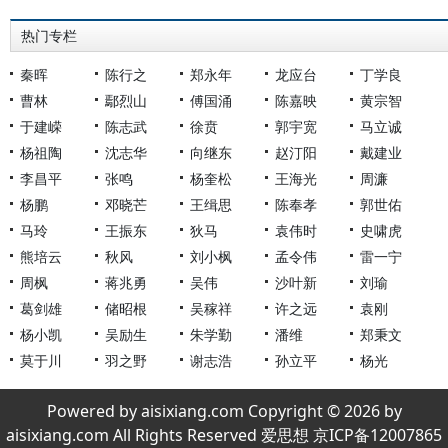
热门专栏
秦晖
陈行之
郑永年
龙应台
丁学良
曹林
鄢烈山
傅国涌
陈嘉映
黄宗智
于建嵘
陈志武
徐贲
郭宇宽
马立诚
杨祖陶
沈志华
向继东
赵汀阳
戴建业
李昌平
张鸣
杨奎松
王海光
周濂
杨鹏
邓晓芒
王缉思
陈奉孝
郭世佑
马玲
王振东
狄马
袁伟时
史啸虎
熊培云
秋风
刘小枫
孟令伟
雷一宁
周枫
蒋兆勇
吴伟
沙叶新
刘瑜
葛剑雄
储昭根
吴稼祥
许之远
袁刚
杨小凯
吴励生
朱学勤
潘维
郑秉文
莫于川
羽之野
谢志浩
孙立平
杨光
Powered by aisixiang.com Copyright © 2026 by
aisixiang.com All Rights Reserved 爱思想 京ICP备12007865