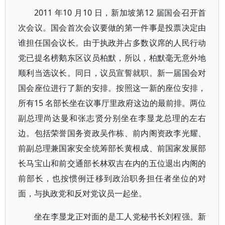
2011 年10 月10 日，新加坡第12 届国会召开首
次会议。国会首次会议要做的第一件事是投票决定由
谁担任国会议长。由于执政并占多数议席的人民行动
党已提名榜鹅东区议员柏默，所以，柏默毫无意外地
顺利当选议长。同日，议员宣誓就职。新一届国会对
国会座位进行了新的安排。按照这一新的座位安排，
所有15 名部长坐在议事厅里政府这边的最前排。两位
副总理尚达曼和张志贤分别坐在李显龙总理的左右
边。包括荣誉国务资政吴作栋、前内阁资政李光耀、
前副总理兼国家安全统筹部长黄根成、前国家发展部
长马宝山和前交通部长林双吉在内的五位退出内阁的
前部长，也按惯例迁移到政治职务担任者坐位的对
面，与执政党和反对党议员一起坐。
坐在李显龙正对面的是工人党秘书长刘程强。新