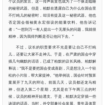
个议员的发言。这一传声装置也成为了一个驱走瞌睡
的秘密武器。但是，柏默在透露自己为什么在国会里
不打盹儿的秘密时，却没有提及这一秘密武器。他也
否定国会领袖黄永宏假设的能量饮料。他告诉记
者：“一想到万一有人提出一个无厘头的问题，我就很
精神，因为我得判断是否让他问下去。”
不过，议长的职责要求不光是要让自己不打盹
儿，还要让大家不走神儿。于是，在严肃的国会中穿
插几句幽默的话语，已成了柏默的议长风格。柏默解
释说：“我不是要把国会变成喜剧，只是想注入一个轻
松的小片段，帮大家提神。”他举例说，国会针对预算
案展开了九天的辩论。前面几天，议员都还龙马精
神，但进入第二个星期，尤其是在下午两三点的时
候，议员的精神开始透支。于是，柏默决定穿插一些
诙谐的话语。当时，外交部兼社会发展、青年及体育