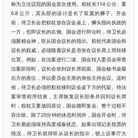
称为立法议院的国会首次使用。权杖长114 公分、重
6.8 公斤，其头部的设计是长了双翼的狮子。开会
前，侍卫长会把权杖放在议会桌上，狮头指向执政的
一方，也即议长的右侧。国会进行辩论时，侍卫长必
须聚精会神，听从国会议长的指示。权杖代表国会和
议长的权威，必须随着议长是否坐在议长席上而转移
位置。例如，在法案进行二读、国会转入委员会审查
法案阶段时，议长会坐到议长席前面、国会秘书桌最
右方的座位，并以委员会主席的身份主持会议。这时
候，侍卫长必须把权杖移到议会桌下方的托架。待法
案审查程序结束，主席恢复议长职务并回到议长席
时，权杖又要放回原位，国会随即复会。整个过程不
容出错。除了20分钟的休息时间外，国会开会时，侍
卫长都必须保持高度戒备状态。如果出现记名投票的
情况，侍卫长就得听从议长的指示，锁上议事厅大