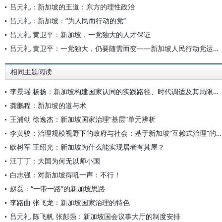
吕元礼：新加坡的王道：东方的理性政治
吕元礼：新加坡：“为人民而行动的党”
吕元礼 黄卫平：新加坡，一党独大的人才保证
吕元礼 黄卫平：一党独大，仍要随需而变——新加坡人民行动党运作揭密（上）
相同主题阅读
李景瑶 杨扬：新加坡构建国家认同的实践路径、时代调适及其局限和启示
龚鹏程：新加坡的道与术
王浦劬 徐逸杰：新加坡国家治理“基层”单元辨析
李黄骏：治理规模视野下的政府与社会：基于新加坡“互赖式治理”的研究
欧树军 王绍光：新加坡为什么能实现居者有其屋？
汪丁丁：大国为何无以师小国
白志强：对新加坡得吼一声：不行！
赵磊：“一带一路”的新加坡思路
李路曲 张飞龙：新加坡国家治理的特色
吕元礼 陈飞帆 张彭强：新加坡国会议事大厅的制度安排