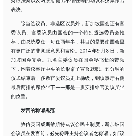
财政法案以及对政府提出不信任等的动议和投票作出
表决。
除当选议员、非选区议员外，新加坡国会还有官
委议员。官委议员由国会的一个特别遴选委员会推
荐，由总统委任，每任两年半，其目的是要使国会里
有更广泛的非党派意见和言论。2014 年9 月8 日，新
加坡国会复会。九名官委议员在国会秘书长的带领
下，围着议事厅中央的长形桌子宣誓就职。五分钟的
仪式结束后，多数官委议员走上梯级，到议事厅右侧
最后两排的席位坐下——那是一贯安排给官委议员坐
的位置。
发言的称谓规范
效仿英国威斯敏斯特式议会民主制度，新加坡国
会议员在发言前，必先称呼主持会议者之称谓，如“议