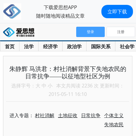
下载爱思想APP
立即下载
随时随地阅读精品文章
登录
注册
首页
法学
经济学
政治学
国际关系
社会学
朱静辉 马洪君：村社消解背景下失地农民的
日常抗争——以征地型社区为例
选择字号：
大
中
小
本文共阅读 2236 次 更新时间：
2015-05-11 16:10
进入专题：
村社消解
土地征收
日常抗争
个体主义
失地农民