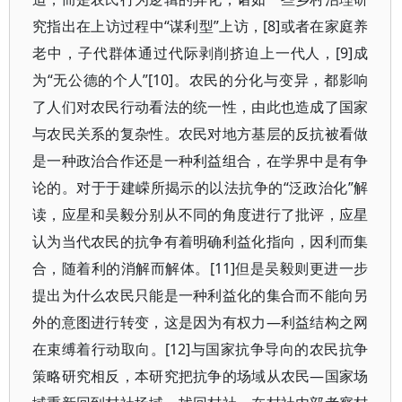
究指出在上访过程中“谋利型”上访，[8]或者在家庭养
老中，子代群体通过代际剥削挤迫上一代人，[9]成
为“无公德的个人”[10]。农民的分化与变异，都影响
了人们对农民行动看法的统一性，由此也造成了国家
与农民关系的复杂性。农民对地方基层的反抗被看做
是一种政治合作还是一种利益组合，在学界中是有争
论的。对于于建嵘所揭示的以法抗争的“泛政治化”解
读，应星和吴毅分别从不同的角度进行了批评，应星
认为当代农民的抗争有着明确利益化指向，因利而集
合，随着利的消解而解体。[11]但是吴毅则更进一步
提出为什么农民只能是一种利益化的集合而不能向另
外的意图进行转变，这是因为有权力—利益结构之网
在束缚着行动取向。[12]与国家抗争导向的农民抗争
策略研究相反，本研究把抗争的场域从农民—国家场