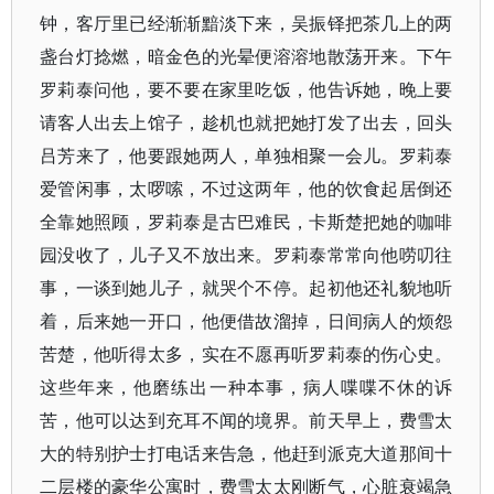
钟，客厅里已经渐渐黯淡下来，吴振铎把茶几上的两
盏台灯捻燃，暗金色的光晕便溶溶地散荡开来。下午
罗莉泰问他，要不要在家里吃饭，他告诉她，晚上要
请客人出去上馆子，趁机也就把她打发了出去，回头
吕芳来了，他要跟她两人，单独相聚一会儿。罗莉泰
爱管闲事，太啰嗦，不过这两年，他的饮食起居倒还
全靠她照顾，罗莉泰是古巴难民，卡斯楚把她的咖啡
园没收了，儿子又不放出来。罗莉泰常常向他唠叨往
事，一谈到她儿子，就哭个不停。起初他还礼貌地听
着，后来她一开口，他便借故溜掉，日间病人的烦怨
苦楚，他听得太多，实在不愿再听罗莉泰的伤心史。
这些年来，他磨练出一种本事，病人喋喋不休的诉
苦，他可以达到充耳不闻的境界。前天早上，费雪太
大的特别护士打电话来告急，他赶到派克大道那间十
二层楼的豪华公寓时，费雪太太刚断气，心脏衰竭急