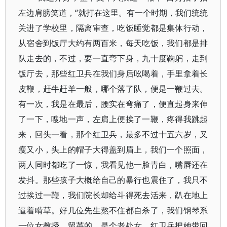
左边肩膀笑道，“就打在这里。有一个时期，我们统统
关进了学校里，隔离审查，吃饭睡觉都是集体行动，
从宿舍到饭厅大约有两百米，每天吃饭，我们都是排
队走去的，不过，要一直弯下身，九十度鞠躬，走到
饭厅去，那些红卫兵在我们身后吆喝着，手里拿着长
皮鞭，赶牛赶羊一般，哪个落了队，便是一鞭过去。
有一次，我是在最后，腰实在弯痛了，便直起身来伸
了一下，嗖地一声，左肩上便挨了一鞭，疼得我跳起
来，回头一看，那个红卫兵，最多不过十五六岁，又
瘦又小，头上的帽子大得盖到眉上，我们一个照面，
两人同时都吃了一惊，我看见他一脸青白，嘴唇还在
发抖。那些孩子大概给自己的暴行也震住了，我只不
过挨过一鞭，我们院长却给斗得死去活来，趴在地上
逼着啃草。好几位先生熬不住都自杀了，我们钢琴系
一位女教授，留英的，是个老处女，红卫兵把她带回