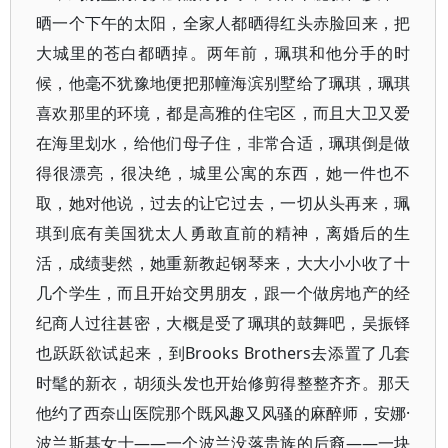
晒一个下午的太阳，全家人都晒得红头赤脸回来，把
大城里的苍白都晒掉。两年前，珮琪和他分手的时
候，他毫不犹豫地便把那幢海滨别墅给了珮琪，珮琪
喜欢那里的环境，都是高雅的住宅区，而且大卫又爱
在海里划水，给他们母子住，非常合适，珮琪倒是做
得很漂亮，很决绝，城里公寓的东西，她一件也不
取，她对他说，过去的让它过去，一切从头再来，珮
琪到底有美国犹太人勇敢直前的精神，离婚后的生
活，成绩斐然，她重新教起钢琴来，大大小小收了十
几个学生，而且开始交男朋友，跟一个做房地产的经
纪商人过往甚密，大概是受了珮琪的鼓舞吧，吴振铎
也跃跃欲试起来，到Brooks Brothers去添置了几套
时髦的新衣，胡须头发也开始修剪得整整齐齐。那天
他约了西奈山医院那个既风趣又风骚的麻醉师，安娜·
波兰斯基女士——一个波兰没落贵族的后裔——一块