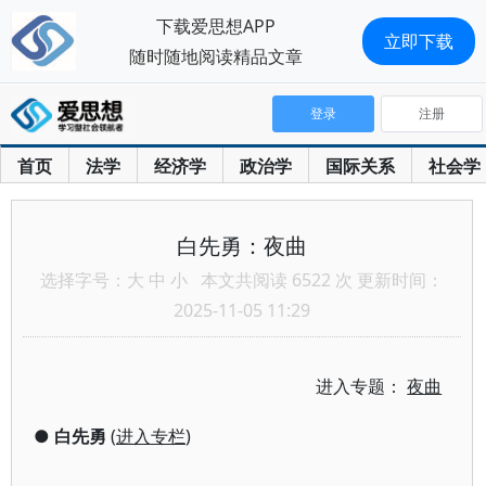
下载爱思想APP
立即下载
随时随地阅读精品文章
登录
注册
首页
法学
经济学
政治学
国际关系
社会学
白先勇：夜曲
选择字号：
大
中
小
本文共阅读 6522 次 更新时间：
2025-11-05 11:29
进入专题：
夜曲
●
白先勇
(
进入专栏
)