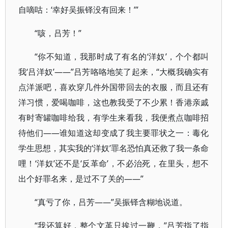
自嘀咕：‘幸好吴振铎没有回来！’”
“咳，吕芳！”
“你不知道，我那时成了有名的‘洋奴’，个个都叫
我‘吕洋奴’——”吕芳咯咯地笑了起来，“大概我确实有
点洋派吧，喜欢穿几件外国带回去的衣服，而且还有
洋习惯，爱喝咖啡，这也教我受了不少累！香港亲戚
有时寄罐咖啡给我，有学生来看我，我便煮点咖啡招
待他们——谁知道这却变成了我主要罪状之一：毒化
学生思想，其实我的‘洋奴’罪名恐怕真还救了我一条命
哩！‘洋奴’还不是‘反革命’，不必治死，在里头，想不
出个好罪名来，是过不了关的——”
“真亏了你，吕芳——”吴振铎含糊地说道。
“我还算好，整个文革只挨过一鞭，”吕芳指了指