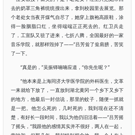
去的奶罩三角裤统统搜出来，拿到校园里去展览。那
个老处女当夜开煤气自尽了，她穿上旗袍高跟鞋，涂
得一脸胭脂口红，坐得端端正正死去的。红卫兵走
了，工宣队又驻了进来，七折八腾，全国最好的一家
音乐学院，就那样毁掉了——”吕芳耸了耸肩膀，苦笑
了一下。
“真是的，”吴振铎喃喃应道，“你先生呢？”
“他本来是上海同济大学医学院的外科医生，文革
一来就给下放了，一直放到湖北黄冈一个乡下又乡下
的地方，他最后一封信说，那里的蚊子，随便一抓就
是一把。他怎么死的，几时死的，我到现在还不清
楚，有好长一段时间，我以为他仍旧活着——”吕芳摇
了摇头，“我跟他的感情其实并不很好，两人在一起，