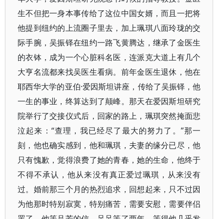
生不但把一身本事传给了这位中国女婿，而且一把将
他提到纽约的上流圈子里去，加上珮琪八面玲珑的交
际手腕，吴振铎在纽约一路飞黄腾达，继承了金医生
的衣钵，成为一个心脏科名医，连派克大道上有几个
大亨名流都来找吴医生看病。前年金医生退休，他在
耶西华大学的亚伯·爱因斯坦讲座，传给了吴振铎，他
一生的事业，终算达到了颠峰。那天在爱因斯坦研究
院举行了交接仪式后，回家的路上，珮琪突然掩面悲
泣起来：“查理，我已经尽了最大的努力了。”那一
刻，他也确实感到，他和珮琪，夫妻的缘分已尽，他
只有愧歉，觉得浪费了她的青春，她的生命，他终于
不得不承认，他从来没有真正爱过珮琪，从来没有
过。婚前那三个月的热烈追求，回想起来，只不过因
为他那时特别寂寞，特别痛苦，需要安慰，需要伴侣
罢了。他等吕芳的信，足足等了两年，等得他几乎发