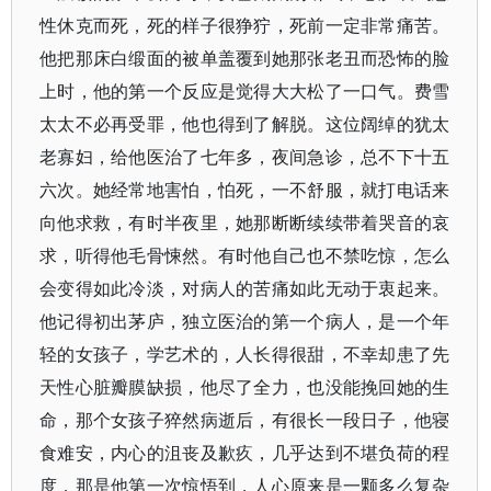
性休克而死，死的样子很狰狞，死前一定非常痛苦。
他把那床白缎面的被单盖覆到她那张老丑而恐怖的脸
上时，他的第一个反应是觉得大大松了一口气。费雪
太太不必再受罪，他也得到了解脱。这位阔绰的犹太
老寡妇，给他医治了七年多，夜间急诊，总不下十五
六次。她经常地害怕，怕死，一不舒服，就打电话来
向他求救，有时半夜里，她那断断续续带着哭音的哀
求，听得他毛骨悚然。有时他自己也不禁吃惊，怎么
会变得如此冷淡，对病人的苦痛如此无动于衷起来。
他记得初出茅庐，独立医治的第一个病人，是一个年
轻的女孩子，学艺术的，人长得很甜，不幸却患了先
天性心脏瓣膜缺损，他尽了全力，也没能挽回她的生
命，那个女孩子猝然病逝后，有很长一段日子，他寝
食难安，内心的沮丧及歉疚，几乎达到不堪负荷的程
度，那是他第一次惊悟到，人心原来是一颗多么复杂