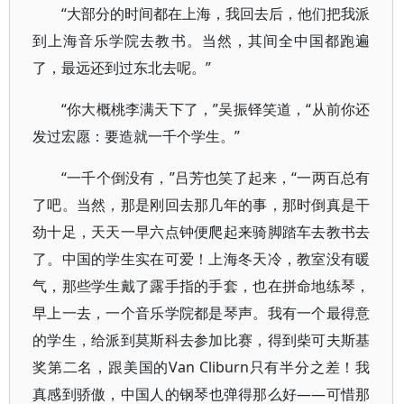
“大部分的时间都在上海，我回去后，他们把我派
到上海音乐学院去教书。当然，其间全中国都跑遍
了，最远还到过东北去呢。”
“你大概桃李满天下了，”吴振铎笑道，“从前你还
发过宏愿：要造就一千个学生。”
“一千个倒没有，”吕芳也笑了起来，“一两百总有
了吧。当然，那是刚回去那几年的事，那时倒真是干
劲十足，天天一早六点钟便爬起来骑脚踏车去教书去
了。中国的学生实在可爱！上海冬天冷，教室没有暖
气，那些学生戴了露手指的手套，也在拼命地练琴，
早上一去，一个音乐学院都是琴声。我有一个最得意
的学生，给派到莫斯科去参加比赛，得到柴可夫斯基
奖第二名，跟美国的Van Cliburn只有半分之差！我
真感到骄傲，中国人的钢琴也弹得那么好——可惜那