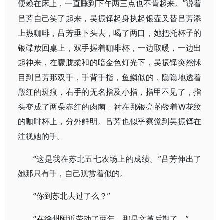
便赖在床上，一直睡到下午两三点也不肯起来。”说着
吕芳自己笑了起来，吴振铎起身执起银壶又替吕芳添
上热咖啡，吕芳垂下头去，喝了两口，她把托杯子的
银碟放回桌上，双手握着咖啡杯，一边取暖，一边出
起神来，在朦胧柔和的暗金色灯光下，吴振铎突然怵
目到吕芳那双手，手背手指，鱼鳞似的，隐隐地透着
殷红的斑痕，右手的无名指及小指，指甲不见了，指
头变成了两朵赤红的肉菌，衬在那银亮的镂着W花纹
的咖啡杯上，分外鲜明。吕芳也似乎察觉到吴振铎在
注视她的手。
“这是我在苏北五七农场上的成绩。”吕芳伸出了
她那只有手，自己观赏着似的。
“你到苏北去过了么？”
“在徐州附近劳动了两年，那是文革后期了。”