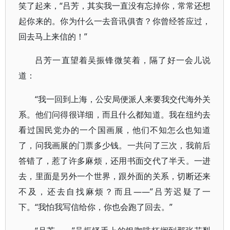
笑了起来，“吕芳，其实我一直没有忘掉你，常常还想
起你来的。你为什么一去音讯俱杳？你曾经答应过，
回去马上来信的！”
吕芳一直望着吴振锋微笑着，隔了好一会儿说
道：
“我一回到上海，公安局便派人来要我交代海外关
系。他们问得很详细，而且什么都知道。我在纽约去
看过国民党办的一个国画展，他们不知怎么也知道
了，问我画展的门票多少钱。一共问了三次，我前后
答错了，惹了许多麻烦，还用书面交代了半天。一进
去，里面是另外一个世界，跟外面的关系，切断还来
不及，还去自找麻烦？而且——”吕芳迟疑了一
下。“我怕我写信给你，你也会跑了回去。”