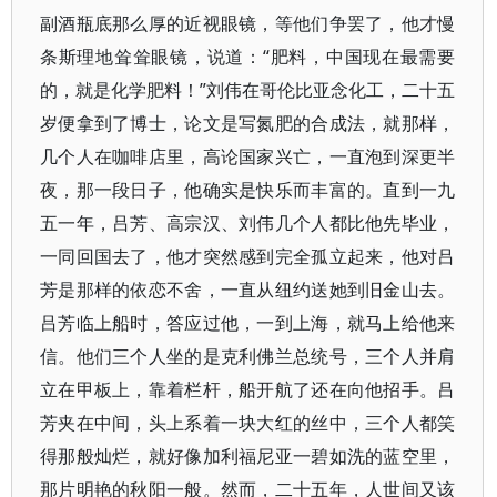
副酒瓶底那么厚的近视眼镜，等他们争罢了，他才慢
条斯理地耸耸眼镜，说道：“肥料，中国现在最需要
的，就是化学肥料！”刘伟在哥伦比亚念化工，二十五
岁便拿到了博士，论文是写氮肥的合成法，就那样，
几个人在咖啡店里，高论国家兴亡，一直泡到深更半
夜，那一段日子，他确实是快乐而丰富的。直到一九
五一年，吕芳、高宗汉、刘伟几个人都比他先毕业，
一同回国去了，他才突然感到完全孤立起来，他对吕
芳是那样的依恋不舍，一直从纽约送她到旧金山去。
吕芳临上船时，答应过他，一到上海，就马上给他来
信。他们三个人坐的是克利佛兰总统号，三个人并肩
立在甲板上，靠着栏杆，船开航了还在向他招手。吕
芳夹在中间，头上系着一块大红的丝中，三个人都笑
得那般灿烂，就好像加利福尼亚一碧如洗的蓝空里，
那片明艳的秋阳一般。然而，二十五年，人世间又该