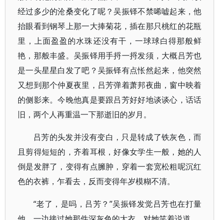
经过多少的沧桑变化了呢？吴振铎不禁唏嘘起来，他
抬眼看到钢琴上那一大捧菊花，插在那只桃红的花瓶
里，上面盈盈的水珠还没有干，一球球白得那般鲜
艳，那般丰盛。吴振铎用手捋一捋发须，大概吕芳也
是一头星星白发了吧？吴振铎有点怅然起来，他突然
又想到那个仲夏夜里，吕芳弹着萧邦夜曲，窗中映着
的侧影来。今晚他真是要跟吕芳好好地谈谈心，话话
旧，两个人再重温一下那逝旧的岁月。
吕芳的头发并没有变白，只是转成了铁灰色，而
且剪得短短的，齐着耳根，好像女学生一般，她的人
倒是发胖了，变得有点臃肿，穿着一套宽松粗呢沉红
色的衣裤，乍看去，反而变得年岁模糊不清。
“老了，是吗，吕芳？”吴振铎发觉吕芳也在打量
他，一边接过她那件深灰色的大衣，对她笑着说道。