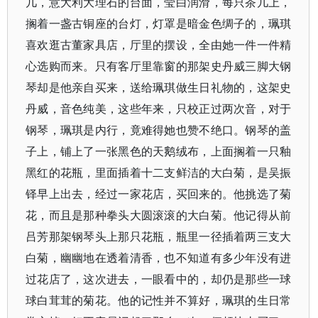
几，意大利大理石的台面，莹白润滑，每只茶几上，
搁着一盏古铜座的台灯，灯罩是暗金色绸子的，珮琪
喜欢逛古董家具店，厅里的摆设，全由她一件一件精
心选购而来。只有客厅里靠窗的那架史丹威三脚大钢
琴却是他亲自买来，送给珮琪做生日礼物的，这架史
丹威，音色纯美，这些年来，只校正过两次音，对于
钢琴，珮琪是内行，竟难得她也赞不绝口。钢琴的盖
子上，铺上了一张黑色的天鹅绒布，上面搁着一只釉
黑红的花瓶，里面插着十二支鲜洁的大白菊，是吴振
铎早上出去，经过一家花店，买回来的。他挑选了菊
花，而且是那种拳头大圆滚滚的大白菊。他记得从前
吕芳那架钢琴头上那只花瓶，瓶里一径插着两三支大
白菊，幽幽地在透着清香，也不知道有多少年没有进
过花店了，这次进去，一眼看中的，却仍是那些一球
球白茸茸的菊花。他的记性并不算好，珮琪的生日常