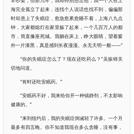
常吵架，但那几年，我却特别想念他，我一个人在上
海完全孤立了起来，连找个人说话也找不到，偏偏那
时却患上了失眠症，愈急愈累愈睡不着，上海八九点
钟，大家都熄灯在家里躲了起来，一个几百万人的都
市，简直像座死城。我躺在床上，睁大眼睛，望着窗
外一片漆黑，真是感到长夜漫漫。永无天明一般——”
“你的失眠症怎么了？现在还吃药么？”吴振铎关
切地问道。
“有时还吃安眠药。”
“安眠药不好，我来给你开一种镇静剂，不太影响
健康的。”
“来到纽约后，我的失眠症倒减轻了许多。一个月
最多有四五晚。你不知道我现在多么贪睡，没有事，