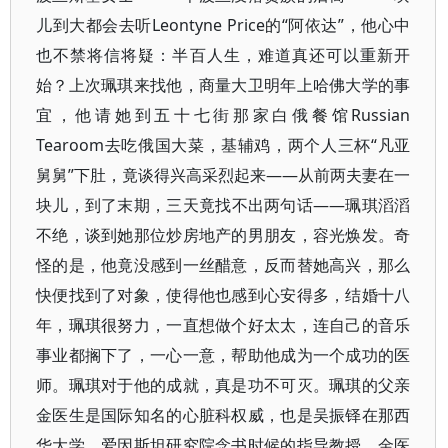
儿到大都会去听Leontyne Price的“阿依达”，他心中
也不禁将信将疑：半百人生，难道真还可以重新开
始？上次珮琪来找他，商量大卫明年上哈佛大学的事
宜，他请她到五十七街那家白俄餐馆Russian
Tearoom去吃俄国大菜，基辅鸡，两个人三杯“凡亚
舅舅”下肚，竟谈得兴高采烈起来——从前两夫妻在一
块儿，到了末期，三天竟找不出两句话——珮琪滔滔
不绝，谈到她那位炒房地产的男朋友，容光焕发。奇
怪的是，他竟没感到一丝醋意，反而替她高兴，那么
快便找到了对象，使得他也感到心安得多，结婚十八
年，珮琪很努力，一直想做个好太太，连自己的音乐
事业都搁下了，一心一意，帮助他成为一个成功的医
师。珮琪对于他的成就，真是功不可灭。珮琪的父亲
金医生是国际知名的心脏科权威，也是吴振铎在那西
华大学，爱因斯坦研究院念书时候的指导教授。金医