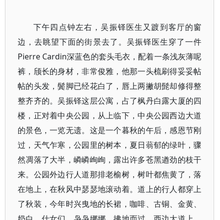
下午四点钟左右，吴振铎医生又踱到客厅的窗
边，去眺望下面的街景去了。吴振铎医生穿了一件
Pierre Cardin深蓝色的套头毛衣，配着一条浅灰薄呢
裤，颀长的身材，非常俊雅，他那一头梳刷得妥妥帖
帖的头发，鬓脚已经花白了，唇上两撇胡髭却修得整
整齐齐的。吴振铎这层公寓，占了枫丹白露大厦的四
楼，正对着中央公园，从上临下，中央公园西边大道
的景色，一览无遗。这是一个暮秋的午后，感恩节刚
过，天气乍寒，公园里的树本，夏日蓊郁的绿叶，骤
然凋落了大半，嶙嶙峋峋，露出许多苍黑遒劲的枝干
来。公园外边行人道那排老榆树，树叶都焦黄了，落
在地上，在秋风中瑟瑟地滚动着。道上的行人都穿上
了秋装，今年时兴曳地的长裙，咖啡、古铜、金黄、
奶白，仕女们，袅袅娜娜，拂地而过，西边大道上，