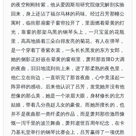
的夜空刚刚转紫，他从爱因斯坦研究院做完解剖实验
回来，身上还沾了福尔马林的药味。经过吕芳那幢公
寓时，临街那扇窗子窗帘拉开了，里面燃着晕黄的灯
光，靠窗的那架乌黑的钢琴头上，一只宝蓝的花瓶
里，高高地插着三朵白得发亮的菊花。有人在弹琴，
是一个穿着丁香紫衣裳，一头长长黑发的东方女郎，
她的侧影正好嵌在晕黄的窗框里，萧邦那首降D大调
的夜曲，汩汩地流到街上来，进了那柔熟的夜色里，
他仁立在街边，一直听完了那首夜曲，心中竟漾起一
阵异样的感动。后来他认识了吕芳，发觉她并没有他
想像的那么美，她是一个浓眉大眼，身材修长的北方
姑娘，带着几分燕赵儿女的豪俊。而她所擅长的，也
并不是夜曲那一类纤柔的作品，而是萧邦那些激昂慷
慨一泻千里的波兰舞曲，萧邦逝世百周年纪念，在卡
乃基礼堂举行的钢琴比赛会上，吕芳赢得了一项优胜