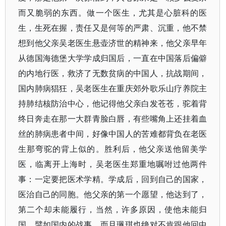
而又脆弱的东西。做一个医生，尤其是心脏科的医
生，生死在握，责任又是何等的严肃、沉重，他不禁
想到他父亲吴老医生悬壶济世的精神来，他父亲早年
从德国海德堡大学学成归国后，一直在中国落后偏僻
的内地行医，救济了无数贫病的中国人，抗战期间，
国内肺病猖狂，吴老医生在重庆郊外歌乐山疗养院主
持肺结核防治中心，他记得他父亲白发苍苍，驼着背
终日奔走在那一大群青脸白唇，有些嘴角上还挂着血
丝的肺病患者中间，好像中国人的苦难都背负在老医
生那弯驼的背上似的。胜利后，他父亲送他留美学
医，临离开上海时，吴老医生郑重地嘱咐过他两件
事：一定要把医术学精。学成后，回到自己的国家，
医治自己的同胞。他父亲的第一个愿望，他达到了，
第二个却未能履行，当然，许多原因，使他未能归
国，譬如国内的战事，而且珮琪也绝对不肯跟他回中