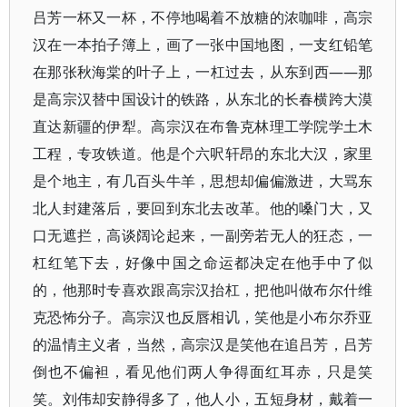
吕芳一杯又一杯，不停地喝着不放糖的浓咖啡，高宗
汉在一本拍子簿上，画了一张中国地图，一支红铅笔
在那张秋海棠的叶子上，一杠过去，从东到西——那
是高宗汉替中国设计的铁路，从东北的长春横跨大漠
直达新疆的伊犁。高宗汉在布鲁克林理工学院学土木
工程，专攻铁道。他是个六呎轩昂的东北大汉，家里
是个地主，有几百头牛羊，思想却偏偏激进，大骂东
北人封建落后，要回到东北去改革。他的嗓门大，又
口无遮拦，高谈阔论起来，一副旁若无人的狂态，一
杠红笔下去，好像中国之命运都决定在他手中了似
的，他那时专喜欢跟高宗汉抬杠，把他叫做布尔什维
克恐怖分子。高宗汉也反唇相讥，笑他是小布尔乔亚
的温情主义者，当然，高宗汉是笑他在追吕芳，吕芳
倒也不偏袒，看见他们两人争得面红耳赤，只是笑
笑。刘伟却安静得多了，他人小，五短身材，戴着一