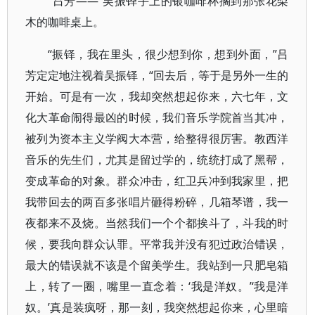
“吕芳——”吴振铎手上的银咖啡杯搁到那张花梨
木的咖啡桌上。
“振铎，我在里头，很少想到你，想到外面，”吕
芳定定地注视着吴振铎，“回去后，等于是另外一生的
开始。可是有一次，我却突然想起你来，六七年，文
化大革命闹得最凶的时候，我们音乐学院首当其冲，
被列为资本主义学阀大本营，给整得很厉害。教西洋
音乐的先生们，尤其是留过学的，统统打成了黑帮，
变成革命的对象。群众冲击，红卫兵冲到我家里，把
我带回去的两百多张唱片砸得粉碎，几箱琴谱，我一
夜都来不及烧。当然我们一个个都挨斗了，斗我的时
候，要我向群众认罪。平常我并没有犯过政治错误，
最大的错误就不该是个留美学生。我站到一只肥皂箱
上，转了一圈，嘴里一直念着：‘我是洋奴。’‘我是洋
奴。’真是装疯呀，那一刻，我突然想起你来，心里暗