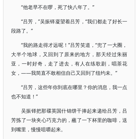
“他老早不在啰，死了快八年了。”
“吕芳，”吴振铎凝望着吕芳，“我们都走了好长一
段路了。”
“我的路走得才远呢！”吕芳笑道，“兜了一大圈，
大半个地球，又回到了原来的地方，那天经过朱丽
亚，一时好奇，走了进去，有人在练歌剧，唱茶花
女，——我简直不敢相信自己又回到了纽约未。”
“吕芳，这些年你到底在哪里？你的消息，我一点
也不知道！”
吴振铎把那碟英国什锦饼干捧起来递给吕芳，吕
芳拣了一块夹心巧克力的，蘸了一下杯里的咖啡，送
到嘴里，慢慢咀嚼起来。