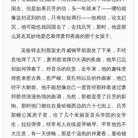
国去。但是如果吕芳的信，头一年就来了——哪怕就
像这封迟到的信，只有短短两行——他相信，论文赶
完，他可能也就回国去了，去找吕芳，那时，他是那
么莫名其妙地爱恋着弹萧邦夜曲的那个女孩子。
吴振铎走到那架史丹威钢琴前面坐了下来，不经
意地弹了几下，萧邦那首降D大调的夜曲，他早已忘
却如何弹奏了。对音乐的欣赏，近年来，他的趣味变
得愈来愈古典，愈严峻。莫扎特以后的作曲家，他已
经不大耐烦。他不能想像自己一度曾经那样着迷过萧
邦那些浪漫热情的曲调，当然，那都是受了吕芳的影
响。那时他门都住在曼哈顿西边的六十七街上。吕芳
那幢公寓房子里，住了几个朱丽亚音乐学院的女学
生，拉拉弹弹，经常有人在练提琴钢琴。平常他也不
大注意，有一天傍晚，那是个温热的仲夏夜，曼哈顿