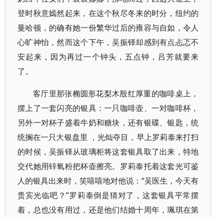
登时秋意嫣然起来，在这个秋尽冬来的时分，纽约的
曼哈顿，的确有她一份繁华过后的雍容与自如，令人
心旷神怡，然而这个下午，吴振铎却感到有点忐忑不
安起来，因为再过一个钟头，五点钟，吕芳就要来
了。
客厅里那张椭圆形花梨木殷红厚重的咖啡桌上，
摆上了一套闪亮的银具：一只咖啡壶、一对咖啡杯，
另外一对杯子盛着牛奶和糖块，还有银碟、银匙，统
统搁在一只大银盘里 ，光灿夺目，早上罗莉泰来打扫
的时候，吴振铎从玻璃柜将这套银具取了出来，特地
交代她用锌氧粉把杯壶擦亮。罗莉泰托着这套光可鉴
人的银具出来时，笑嘻嘻地对他说：“吴医生，今天有
贵宾光临吧？”罗莉泰倒是猜对了，这套银具平常摆
着，总也没有用过，还是他们结婚十周年，珮琪在第