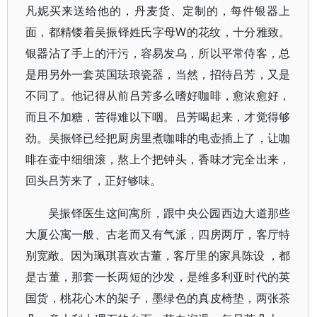
凡妮买来送给他的，丹麦货、定制的，每件银器上
面，都精镂着吴振铎姓氏字母W的花纹，十分雅致。
银器沾了手上的汗污，容易发乌，所以平常侍客，总
是用另外一套英国珐琅瓷器，当然，招待吕芳，又是
不同了。他记得从前吕芳多么嗜好咖啡，愈浓愈好，
而且不加糖，苦得难以下咽。吕芳喝起来，才觉得够
劲。吴振铎已经把厨房里煮咖啡的电壶插上了，让咖
啡在壶中细细滚，熬上个把钟头，香味才完全出来，
回头吕芳来了，正好够味。
吴振铎医生这间寓所，跟中央公园西边大道那些
大厦公寓一般、古老而又有气派，四房两厅，客厅特
别宽敞。因为珮琪喜欢古董，客厅里的家具陈设 ，都
是古董，那套一长两短的沙发，是维多利亚时代的英
国货，桃花心木的架子，墨绿色的真皮椅垫，两张茶