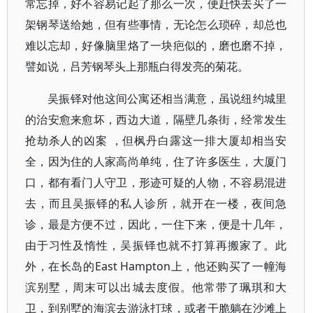
常忘掉，好不容易记起了那么一次，便赶快去买了一
架钢琴送给她，但有些事情，无论怎么琐碎，却总也
难以忘却，好像脑里烙了一块疤似的，磨也磨不掉，
譬如说，吕芳钢琴头上那瓶白得发亮的菊花。
吴振铎对他这间公寓还相当满意，虽说纽约城里
的治安愈来愈坏，西边大道，隔壁几条街，经常发生
抢劫杀人的凶案 ，但枫丹白露这一排大厦却相当安
全，因为住的人家高尚单纯，住了许多医生，大厦门
口，都有看门人守卫，形迹可疑的人物，不容易混进
去，而且吴振铎的私人诊所，就开在一楼，夜间急
诊，最是方便不过，因此，一住下来，便是十几年，
由于习性及惰性，吴振铎也就不打算再搬家了。此
外，在长岛的East Hampton上，他还购买了一幢海
滨别墅，周末可以出城去度假。他常带了珮琪和大
卫，到别墅的海滨去游泳打球，或者干脆躺在沙滩上