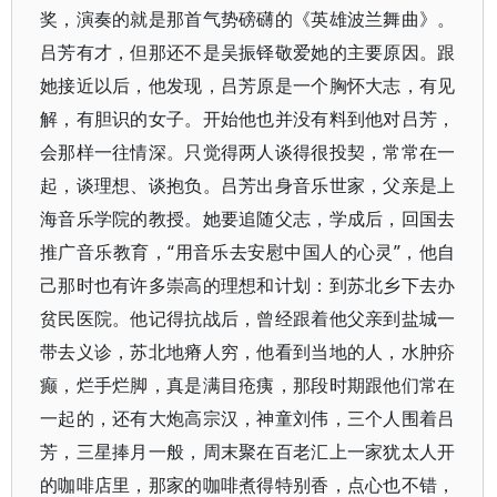
奖，演奏的就是那首气势磅礴的《英雄波兰舞曲》。
吕芳有才，但那还不是吴振铎敬爱她的主要原因。跟
她接近以后，他发现，吕芳原是一个胸怀大志，有见
解，有胆识的女子。开始他也并没有料到他对吕芳，
会那样一往情深。只觉得两人谈得很投契，常常在一
起，谈理想、谈抱负。吕芳出身音乐世家，父亲是上
海音乐学院的教授。她要追随父志，学成后，回国去
推广音乐教育，“用音乐去安慰中国人的心灵”，他自
己那时也有许多崇高的理想和计划：到苏北乡下去办
贫民医院。他记得抗战后，曾经跟着他父亲到盐城一
带去义诊，苏北地瘠人穷，他看到当地的人，水肿疥
癫，烂手烂脚，真是满目疮痍，那段时期跟他们常在
一起的，还有大炮高宗汉，神童刘伟，三个人围着吕
芳，三星捧月一般，周末聚在百老汇上一家犹太人开
的咖啡店里，那家的咖啡煮得特别香，点心也不错，