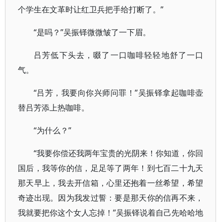
个学生在文革时让红卫兵把手给打断了。”
“是吗？”吴振铎微微皱了一下眉。
吕芳低下头去，啜了一口咖啡轻轻地舒了一口
气。
“吕芳，我要向你兴师问罪！”吴振铎拿起咖啡壶
替吕芳添上热咖啡。
“为什么？”
“我要你偿还我两年宝贵的光阴来！你知道，你回
国后，我等你的信，足足等了两年！到七百二十九天
那天早上，我去开信箱，心里还抱着一丝希望，希望
奇迹出现。因为我发过誓：要是那天你的信再不来，
我就要把你这个女人忘掉！”吴振铎说着自己先哈哈地