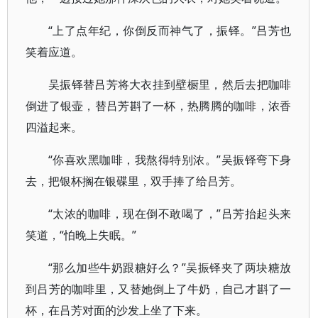
“上了点年纪，你倒反而神气了，振铎。”吕芳也
笑着应道。
吴振铎替吕芳将大衣挂到壁橱里，然后去把咖啡
倒进了银壶，替吕芳斟了一杯，热腾腾的咖啡，浓香
四溢起来。
“你喜欢黑咖啡，我熬得特别浓。”吴振铎弯下身
去，把银杯搁在银碟里，双手捧了给吕芳。
“太浓的咖啡，现在倒不敢喝了，”吕芳抬起头来
笑道，“怕晚上失眠。”
“那么加些牛奶跟糖好么？”吴振铎夹了两块糖放
到吕芳的咖啡里，又替她倒上了牛奶，自己才斟了一
杯，在吕芳对面的沙发上坐了下来。