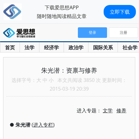
下载爱思想APP
立即下载
随时随地阅读精品文章
登录
注册
首页
法学
经济学
政治学
国际关系
社会学
朱光潜：资禀与修养
选择字号：
大
中
小
本文共阅读 3850 次 更新时间：
2015-03-19 20:39
进入专题：
文学
修养
●
朱光潜
(
进入专栏
)