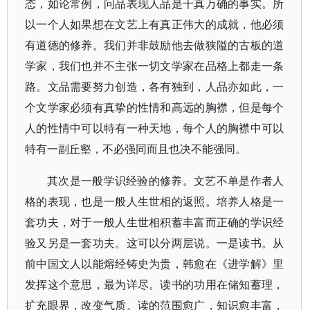
态，如论常例，问品表现人品是千真万确的事实。所
以一个人如果想在文艺上有真正伟大的成就，他必须
有道德的修养。我们并非鼓励他去做狭隘的古板的道
学家，我们也并不主张一切文学家在品格上都走一条
路。文品需要努力创造，各有独到，人品亦如此，一
个文学家必须有真挚的性情和高远的胸襟，但是每个
人的性情中可以特有一种天地，每个人的胸襟中可以
特有一副丘壑，不必强同而且也决不能强同。
其次是一般学识经验的修养。文艺不单是作者人
格的表现，也是一般人生世相的返照。培养人格是一
套功夫，对于一般人生世相积蓄丰富而正确的学识经
验又另是一套功夫。这可以分两层说。一是读书。从
前中国文人以能熔经铸史为贵，韩愈在《进学解》里
发挥这个意思，最为详尽。读书的功用在储知蓄理，
扩充眼界，改变气质。读的范围愈广，知识愈丰富，