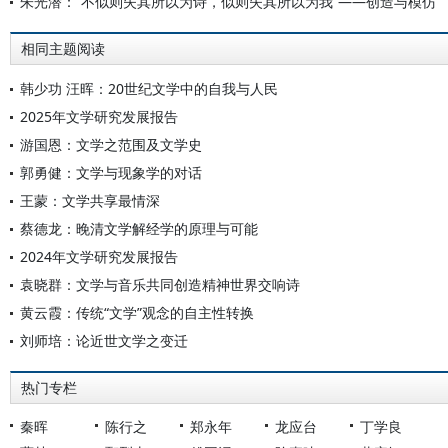
朱光潜：“不似则失其所以为诗，似则失其所以为我”——创造与模仿
相同主题阅读
韩少功 汪晖：20世纪文学中的自我与人民
2025年文学研究发展报告
游国恩：文学之范围及文学史
郭勇健：文学与现象学的对话
王蒙：文学共享最情深
蔡德龙：晚清文学解经学的原理与可能
2024年文学研究发展报告
袁晓群：文学与音乐共同创造精神世界交响诗
黄云霞：传统“文学”观念的自主性转换
刘师培：论近世文学之变迁
热门专栏
秦晖
陈行之
郑永年
龙应台
丁学良