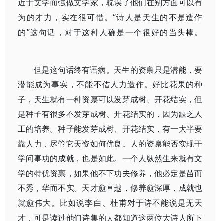
近于文学而强做文学家，耽误了他们在别方面可以有
为的才力，实在很可惜。“诗人是天生的不是造作
的”这句话，对于这种人确是一个很好的当头棒。
但是这句话终有语病。天生的资禀只是潜能，要
潜能成为事实，不能不借人力造作。好比花果的种
子，天生就有一种资禀可以发芽成树、开花结实，但
是种子有很多不发芽成树、开花结实的，因为缺乏人
工的培养。种子能发芽成树、开花结实，有一大半要
靠人力，尽管它天资如何优良。人的资禀能否实现于
学问事功的成就，也是如此。一个人纵然生来就有文
学的特优资禀，如果他不下功夫修养，他必定是苗而
不秀，华而不实。天才愈卓越，修养愈深厚，成就也
就愈伟大。比如说李白、杜甫对于诗不能说是无天
才，可是读过他们诗集的人都知道这两位大诗人所下