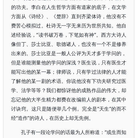
的功夫。李白在人生哲学方面有道家的底子，在文学
方面从《诗经》、《楚辞》直到齐梁体诗，他没有不
费苦心模拟过。杜诗无一字无来历为世所共知。他自
述经验说，“读书破万卷，下笔如有神”。西方大诗人
像但丁、莎士比亚、歌德诸人，也没有一个不是修养
出来的。莎士比亚是一般人公评为天才多于学问的，
但是谁能测量他的学问的深浅？医生说，只有医生才
能写出他的某一幕；律师说，只有学过法律的人才能
了解他的某一剧的术语。你说他没有下功夫研究过医
学、法学等等？我们都惊讶他的成熟作品的伟大，却
忘记他的大半生精力都费在改编前人的剧本，在其中
讨诀窍。这只是随便举几个例。完全是“天生”的而不
经“造作”的诗人，在历史上却无先例。
孔子有一段论学问的话最为人所称道：“或生而知