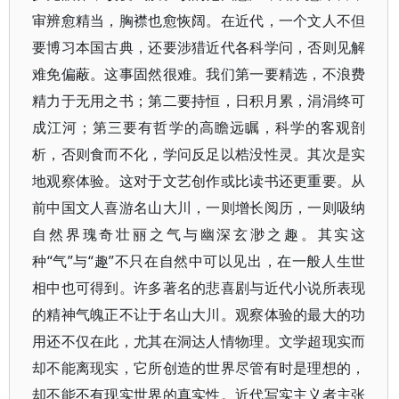
审辨愈精当，胸襟也愈恢阔。在近代，一个文人不但
要博习本国古典，还要涉猎近代各科学问，否则见解
难免偏蔽。这事固然很难。我们第一要精选，不浪费
精力于无用之书；第二要持恒，日积月累，涓涓终可
成江河；第三要有哲学的高瞻远瞩，科学的客观剖
析，否则食而不化，学问反足以梏没性灵。其次是实
地观察体验。这对于文艺创作或比读书还更重要。从
前中国文人喜游名山大川，一则增长阅历，一则吸纳
自然界瑰奇壮丽之气与幽深玄渺之趣。其实这
种“气”与“趣”不只在自然中可以见出，在一般人生世
相中也可得到。许多著名的悲喜剧与近代小说所表现
的精神气魄正不让于名山大川。观察体验的最大的功
用还不仅在此，尤其在洞达人情物理。文学超现实而
却不能离现实，它所创造的世界尽管有时是理想的，
却不能不有现实世界的真实性。近代写实主义者主张