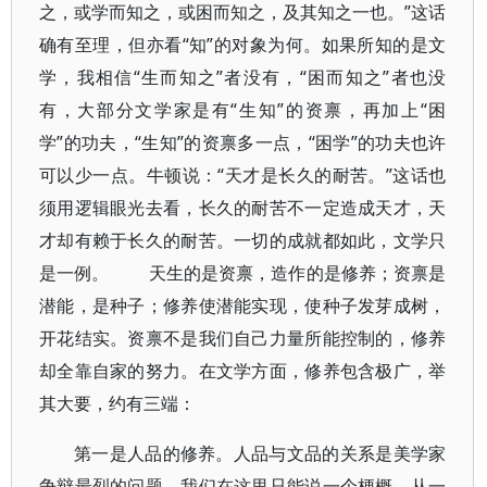
之，或学而知之，或困而知之，及其知之一也。”这话
确有至理，但亦看“知”的对象为何。如果所知的是文
学，我相信“生而知之”者没有，“困而知之”者也没
有，大部分文学家是有“生知”的资禀，再加上“困
学”的功夫，“生知”的资禀多一点，“困学”的功夫也许
可以少一点。牛顿说：“天才是长久的耐苦。”这话也
须用逻辑眼光去看，长久的耐苦不一定造成天才，天
才却有赖于长久的耐苦。一切的成就都如此，文学只
是一例。 天生的是资禀，造作的是修养；资禀是
潜能，是种子；修养使潜能实现，使种子发芽成树，
开花结实。资禀不是我们自己力量所能控制的，修养
却全靠自家的努力。在文学方面，修养包含极广，举
其大要，约有三端：
第一是人品的修养。人品与文品的关系是美学家
争辩最烈的问题，我们在这里只能说一个梗概。从一