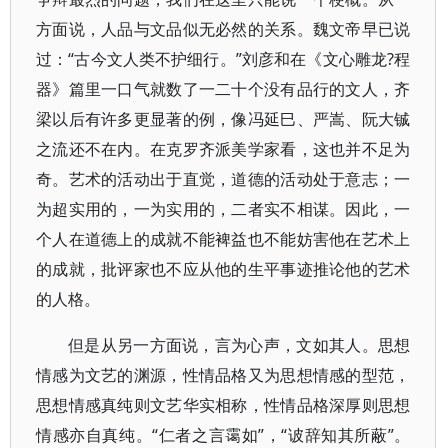
方面说，人品与文品似无必然的关系。魏文帝早已说
过：“古今文人类不护细行。”刘彦和在《文心雕龙?程
器》篇里一口气就数了一二十个没有品行的文人，齐
梁以后有许多更显著的例，像冯延巳、严嵩、阮大铖
之流还不在内。在克罗齐派美学家看，这也并不足为
奇。艺术的活动出于直觉，道德的活动处于意志；一
为超实用的，一为实用的，二者实不相谋。因此，一
个人在道德上的成就不能裨益也不能妨害他在艺术上
的成就，批评家也不应从他的生平事迹推论他的艺术
的人格。
但是从另一方面说，言为心声，文如其人。思想
情感为文艺的渊源，性情品格又为思想情感的型范，
思想情感真纯则文艺华实相称，性情品格深厚则思想
情感亦自真纯。“仁者之言霭如”，“诐辞知其所蔽”。