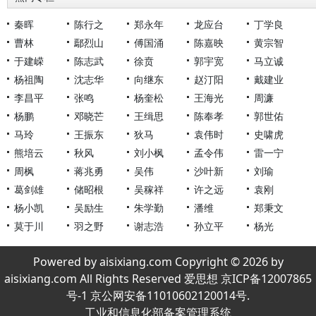
秦晖
陈行之
郑永年
龙应台
丁学良
曹林
鄢烈山
傅国涌
陈嘉映
黄宗智
于建嵘
陈志武
徐贲
郭宇宽
马立诚
杨祖陶
沈志华
向继东
赵汀阳
戴建业
李昌平
张鸣
杨奎松
王海光
周濂
杨鹏
邓晓芒
王缉思
陈奉孝
郭世佑
马玲
王振东
狄马
袁伟时
史啸虎
熊培云
秋风
刘小枫
孟令伟
雷一宁
周枫
蒋兆勇
吴伟
沙叶新
刘瑜
葛剑雄
储昭根
吴稼祥
许之远
袁刚
杨小凯
吴励生
朱学勤
潘维
郑秉文
莫于川
羽之野
谢志浩
孙立平
杨光
Powered by aisixiang.com Copyright © 2026 by
aisixiang.com All Rights Reserved 爱思想 京ICP备12007865
号-1 京公网安备11010602120014号.
工业和信息化部备案管理系统