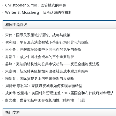
Christopher S. Yoo：监管模式的冲突
Walter S. Mossberg：我所认识的乔布斯
相同主题阅读
宋伟：国际关系领域的理论、战略与政策
侯利阳：平台形态演变视域下垄断行为的异化与因应
王小鲁：理解市场经济中不同形态的竞争与垄断
乔新生：减少中国社会成本的三个重要途径
姜峰：宪法的结构性与公共审议功能——反思全能论宪法观
朱嘉明：新冠肺炎疫情如何改变社会成本观念和结构
梅新育：国际贸易史上的中东垄断与反垄断
周健奇 李佐军：蒙陕煤炭城市如何实现华丽转型
成帅华 倪世雄：美国对外贸易逆差：107届国会和布什政
彭文生：世界包括中国存在长期性（结构性）问题
热门专栏