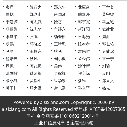
秦晖
陈行之
郑永年
龙应台
丁学良
曹林
鄢烈山
傅国涌
陈嘉映
黄宗智
于建嵘
陈志武
徐贲
郭宇宽
马立诚
杨祖陶
沈志华
向继东
赵汀阳
戴建业
李昌平
张鸣
杨奎松
王海光
周濂
杨鹏
邓晓芒
王缉思
陈奉孝
郭世佑
马玲
王振东
狄马
袁伟时
史啸虎
熊培云
秋风
刘小枫
孟令伟
雷一宁
周枫
蒋兆勇
吴伟
沙叶新
刘瑜
葛剑雄
储昭根
吴稼祥
许之远
袁刚
杨小凯
吴励生
朱学勤
潘维
郑秉文
莫于川
羽之野
谢志浩
孙立平
杨光
Powered by aisixiang.com Copyright © 2026 by
aisixiang.com All Rights Reserved 爱思想 京ICP备12007865
号-1 京公网安备11010602120014号.
工业和信息化部备案管理系统