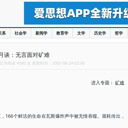
关系
社会学
新闻学
教育学
文学
历史学
哲学
月谈：无言面对矿难
共阅读 4560 次 更新时间：2005-08-24 02:08
进入专题：
矿难
，166个鲜活的生命在瓦斯爆炸声中被无情吞噬。噩耗传出，