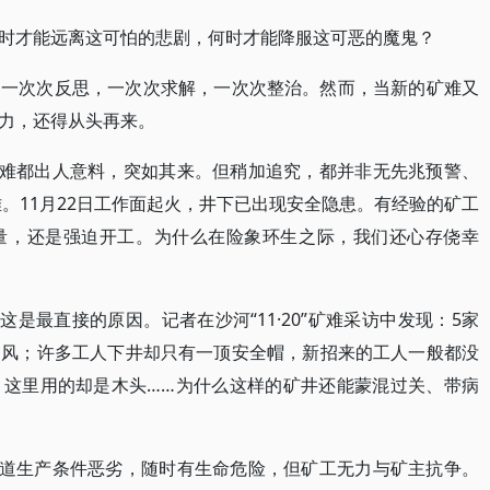
时才能远离这可怕的悲剧，何时才能降服这可恶的魔鬼？
是一次次反思，一次次求解，一次次整治。然而，当新的矿难又
力，还得从头再来。
矿难都出人意料，突如其来。但稍加追究，都并非无先兆预警、
矿难。11月22日工作面起火，井下已出现安全隐患。有经验的矿工
量，还是强迫开工。为什么在险象环生之际，我们还心存侥幸
这是最直接的原因。记者在沙河“11·20”矿难采访中发现：5家
通风；许多工人下井却只有一顶安全帽，新招来的工人一般都没
，这里用的却是木头……为什么这样的矿井还能蒙混过关、带病
知道生产条件恶劣，随时有生命危险，但矿工无力与矿主抗争。