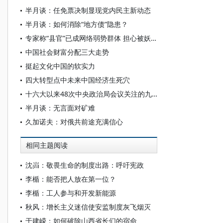
半月谈：任免票决制显现党内民主新动态
半月谈：如何消除“地方债”隐患？
专家称“县官”已成网络弱势群体 担心被妖魔化
中国社会财富分配三大走势
挺起文化中国的软实力
四大转型点中未来中国经济生死穴
十六大以来48次中央政治局会议关注的九大议题
半月谈：无言面对矿难
久加诺夫：对俄共前途充满信心
相同主题阅读
沈岿：敬畏生命的制度出路：呼吁宪政
李楯：能否把人放在第一位？
李楯：工人参与和开发新能源
秋风：增长主义迷信使安监制度灰飞烟灭
于建嵘：如何破除山西省长们的宿命