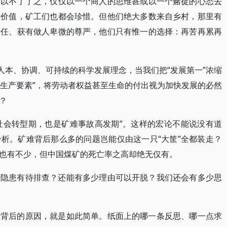
可以不了了之，仅仅以一个商人的思维甚或以一个赌徒的心态去
的价值，矿工们也都会珍惜。但他们绝大多数来自乡村，那里有
责任、获有做人卑微的尊严，他们只有惟一的选择：再苦再累再
人本、协调、可持续的科学发展理念，当我们把“发展第一”浓缩
“生产要素”，将劳动者权益甚至生命的付出视为加快发展的必然
？
美元的社会转型期，也是矿难事故高发期”。这样的宏论不能说没有道
析。矿难背后那么多的问题岂能仅由这一只“大筐”全都装走？
也有不少，但中国煤矿的死亡率之高却绝无仅有。
少隐患有待排查？还能有多少理由可以开脱？我们还会有多少思
难背后的原因，就是如此简单。纸面上的哪一条反思、哪一点求