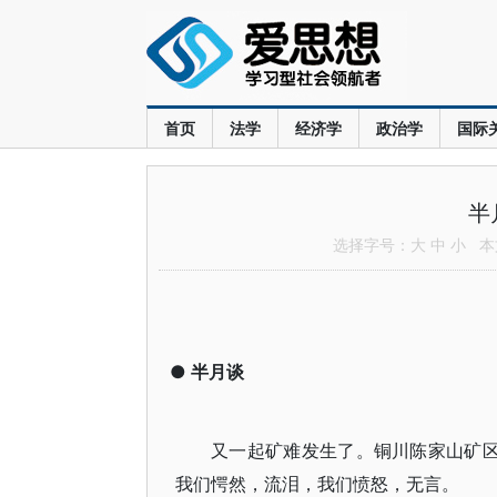
首页
法学
经济学
政治学
国际
半
选择字号：
大
中
小
本文
●
半月谈
又一起矿难发生了。铜川陈家山矿区
我们愕然，流泪，我们愤怒，无言。