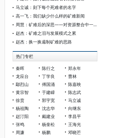
马立诚：刻下每个死难者的名字
高一飞：我们缺少什么样的矿难新闻
周慧：矿难后的深思——对资源整合中一些新情况新问题的认识
赵杰：矿难之泪与发展模式之累
赵杰：换一换遏制矿难的思路
热门专栏
秦晖
陈行之
郑永年
龙应台
丁学良
曹林
鄢烈山
傅国涌
陈嘉映
黄宗智
于建嵘
陈志武
徐贲
郭宇宽
马立诚
杨祖陶
沈志华
向继东
赵汀阳
戴建业
李昌平
张鸣
杨奎松
王海光
周濂
杨鹏
邓晓芒