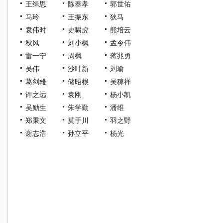
王缉思
陈奉孝
郭世佑
马玲
王振东
狄马
袁伟时
史啸虎
熊培云
秋风
刘小枫
孟令伟
雷一宁
周枫
蒋兆勇
吴伟
沙叶新
刘瑜
葛剑雄
储昭根
吴稼祥
许之远
袁刚
杨小凯
吴励生
朱学勤
潘维
郑秉文
莫于川
羽之野
谢志浩
孙立平
杨光