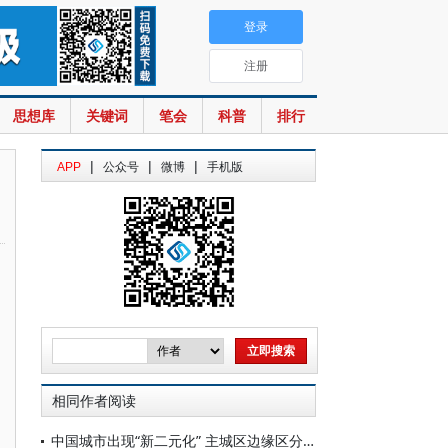
登录
注册
思想库
关键词
笔会
科普
排行
|
|
|
APP
公众号
微博
手机版
相同作者阅读
中国城市出现“新二元化” 主城区边缘区分化失衡