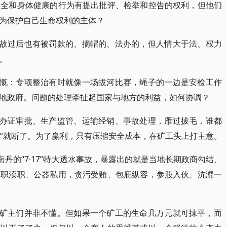
安全和身体健康的行为有提出批评、检举和控告的权利，但他们
为保护自己生命权利的主体？
事故过后也有被罚款的、摘帽的、法办的，但人情大于法、权力
。
感慨：专项整治有时就像一场拔河比赛，绳子的一边是安检工作
地政府。问题的处理牵扯起国家与地方的利益，如何协调？
。办证审批、生产监管、运输经销、事故处理，雁过拔毛，谁都
链”就断了。为了赢利，只有压缩安全成本，在矿工头上打主意。
南丹的“7·17”特大透水事故，暴露出的就是当地长期政商勾结、
失职渎职、公器私用，贪污受贿、包庇纵容，参股入伙、沆瀣一
，矿主们并非不懂。但如果一个矿工的生命几万元就可抹平，而