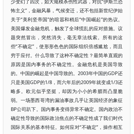
少变幻了四次，如大规模杀伤性武器，对抗“伊斯兰恐
怖主义”，金融风暴，气候变迁，还不包括新世纪伊始
关于“美利坚帝国”的喧嚣和稍后“中国崛起”的热议。
美国爆发金融危机，触发了全球慌乱的应对措施。议
题突然冒出，突然消失，毫无章法线索。所有的这
些“不确定”，使形形色色的国际组织倍感尴尬，而且
穷于应付。什么导致了这种不确定性？最简单直观的
原因是国内事务的不确定性。金融危机是美国导致
的。中国的崛起是中国导致的。2003年中国的GDP还
只是美国GDP的1/8，而六年后的2009年就变成1/3还
略多。欧元似乎坚挺，却因为小小的希腊而凸显脆
弱。一场墨西哥湾的漏油事故几乎让英国经济的象征
BP公司趴下。国内事务变得异常不确定。国内政治不
确定性导致的国际政治焦点的不确定性成了我们时代
国际关系的基本特征。如何应对“不确定”，操作相互