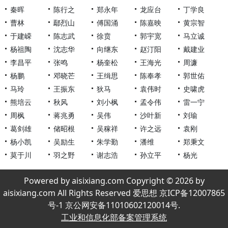
秦晖
陈行之
郑永年
龙应台
丁学良
曹林
鄢烈山
傅国涌
陈嘉映
黄宗智
于建嵘
陈志武
徐贲
郭宇宽
马立诚
杨祖陶
沈志华
向继东
赵汀阳
戴建业
李昌平
张鸣
杨奎松
王海光
周濂
杨鹏
邓晓芒
王缉思
陈奉孝
郭世佑
马玲
王振东
狄马
袁伟时
史啸虎
熊培云
秋风
刘小枫
孟令伟
雷一宁
周枫
蒋兆勇
吴伟
沙叶新
刘瑜
葛剑雄
储昭根
吴稼祥
许之远
袁刚
杨小凯
吴励生
朱学勤
潘维
郑秉文
莫于川
羽之野
谢志浩
孙立平
杨光
Powered by aisixiang.com Copyright © 2026 by
aisixiang.com All Rights Reserved 爱思想 京ICP备12007865
号-1 京公网安备11010602120014号.
工业和信息化部备案管理系统