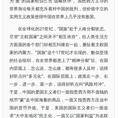
为“敌”的国家给自己当“战略伙伴”。虽然西方主导的
世界舆论每天都充斥着对中国的批判，但价值中立的
实用主义政策使得中国在世界上几乎没有敌国。
在全球化的21世纪，“国族”处于人格分裂状态。
尽管“主权国家”之间并不“相互依存”，但人类生活方
方面面的各个部门却相互纠缠在一起，撕扯着主权国
家的内聚力。“国族”这个17世纪才出现的、貌似坚强
的社会组织，在全世界都患上了“精神分裂”症。在国
内层面上，怎么说，怎么做，都有很多人反对，说得
好听点叫“多元化”。在国际层面上，政策左一步、右
一步，进一步、退一步，说得好听点叫“风险对冲”。
于是，中国的爱国主义者们一面指责西方用不值钱的
纸币“蒙”走中国海量的商品，一面又指责西方压迫中
国的货币升值。于是，美国的国际主义者们一面追
求“大中东地区”民主化，一面又以“国家利益”为名联