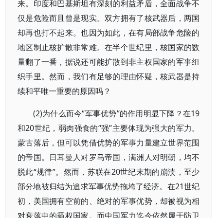
来。印度和巴基斯坦有深刻的利益矛盾，全面战争不
仅是危险而且曾是现实。双方拥有了核武器后，两国
却再也打不起来。也因为如此，在有局部战争危险的
地区制止核扩散非常难。在半个世纪里，核国家的数
量翻了一番，据说还可能扩散到非主权国家的军事组
织手里。然而，我们有足够的理由怀疑，核武器是持
续和平唯一重要的原因吗？
(2)为什么而今“军事优势”的作用明显下降？在19
和20世纪，弱肉强食的“强”主要体现为强大的军力。
蒙古落后，但可以凭借优势的军事力量建立世界范围
的帝国。日耳曼人对罗马帝国，满洲人对明朝，均不
脱此“规律”。然而，苏联在20世纪末期的崩溃，至少
部分地被归结为追求军事优势拖垮了经济。在21世纪
初，美国拥有空前的、绝对的军事优势，却被视为相
对衰落中的霸权国家。而中国军力迄今依然属于防卫