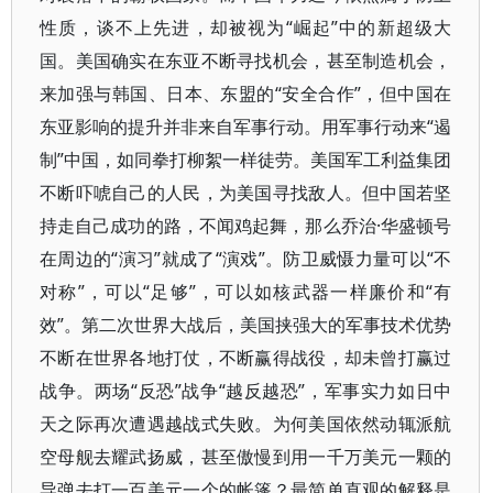
性质，谈不上先进，却被视为“崛起”中的新超级大
国。美国确实在东亚不断寻找机会，甚至制造机会，
来加强与韩国、日本、东盟的“安全合作”，但中国在
东亚影响的提升并非来自军事行动。用军事行动来“遏
制”中国，如同拳打柳絮一样徒劳。美国军工利益集团
不断吓唬自己的人民，为美国寻找敌人。但中国若坚
持走自己成功的路，不闻鸡起舞，那么乔治·华盛顿号
在周边的“演习”就成了“演戏”。防卫威慑力量可以“不
对称”，可以“足够”，可以如核武器一样廉价和“有
效”。第二次世界大战后，美国挟强大的军事技术优势
不断在世界各地打仗，不断赢得战役，却未曾打赢过
战争。两场“反恐”战争“越反越恐”，军事实力如日中
天之际再次遭遇越战式失败。为何美国依然动辄派航
空母舰去耀武扬威，甚至傲慢到用一千万美元一颗的
导弹去打一百美元一个的帐篷？最简单直观的解释是