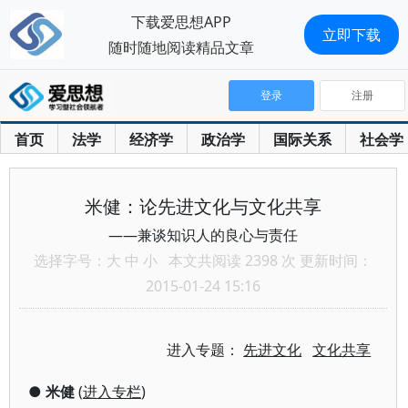
下载爱思想APP
立即下载
随时随地阅读精品文章
登录
注册
首页
法学
经济学
政治学
国际关系
社会学
米健：论先进文化与文化共享
——兼谈知识人的良心与责任
选择字号：
大
中
小
本文共阅读 2398 次 更新时间：
2015-01-24 15:16
进入专题：
先进文化
文化共享
●
米健
(
进入专栏
)