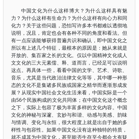
中国文化为什么这样博大？为什么这样具有魅
力？为什么这样有生命力？为什么这样有向心力和同
化力？关于这些问题，恐怕写许多本书都难以透彻地
说明，况且，肯定也会有各种不同的角度和看法。但
有一点应该能够获得普遍共识和确认，即中国文化之
所以有上述几个特征，最根本的原因是：她从来就是
开放的、集百家之长的文化。仅以中国精神文化或人
文文化的三大元素儒、释、道而言，已经足可以说明
这点。再具体一些，看看中国的文学、艺术、诗歌、
音乐，尤其是当代政治法律文化等等，其中哪一种形
态的文化不是集诸多民族或国家之精华而逐渐形成发
展？从现实中国社会文化生活来看，中国实际是一个
由56个民族构成的文化共同体；在中国文化这个概念
之下，实际上包容了极为丰富多样的文化内容。中国
文化的神秘与深邃、玄妙与和谐、动感与美感、韵味
与情调、变化与永恒，很大程度上就是出自于她的多
样性与包容性。如果中国文化没有这种独特的特质，
就不成其为中国文化，甚至能否生存至今都会大有疑