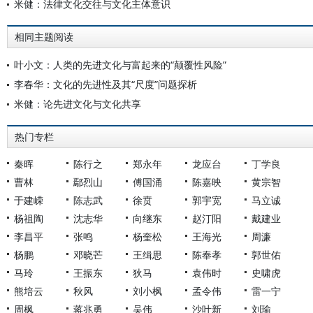
米健：法律文化交往与文化主体意识
相同主题阅读
叶小文：人类的先进文化与富起来的“颠覆性风险”
李春华：文化的先进性及其“尺度”问题探析
米健：论先进文化与文化共享
热门专栏
秦晖
陈行之
郑永年
龙应台
丁学良
曹林
鄢烈山
傅国涌
陈嘉映
黄宗智
于建嵘
陈志武
徐贲
郭宇宽
马立诚
杨祖陶
沈志华
向继东
赵汀阳
戴建业
李昌平
张鸣
杨奎松
王海光
周濂
杨鹏
邓晓芒
王缉思
陈奉孝
郭世佑
马玲
王振东
狄马
袁伟时
史啸虎
熊培云
秋风
刘小枫
孟令伟
雷一宁
周枫
蒋兆勇
吴伟
沙叶新
刘瑜