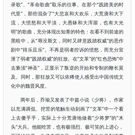
录歌”、“革命歌曲”取乐的往事。在那个“践踏美的时
代里”，那些混杂了“大悲哀和大欢乐，大荒唐和大下
流，大愤怒和大平淡，大愚昧和大浑噩，也有大光
明”的歌曲，充分体现出知青的特色：在看不到前途的
黑暗中，从“辱没斯文，同时又肆意践踏权威”的恶作
剧中“得乐且乐”。不再是弱者控诉的愤怒，而充分宣
泄了弱者“践踏权威”的狂放。在“文革”的“红色恐怖”中
去亵渎“神圣”，正显示了叛逆的开始和专制的鞭长莫
及。同时，那狂放又可以依稀使人感受出中国传统文
化中的魏晋风度。
两年后，乔瑜又发表了中篇小说《少将》。作家
以充满调侃、挖苦的笔触生动刻画了“文革”中一个看
上去傻乎乎，实际上十分荒唐地做着“少将梦”的“木
头”大兵。他能吃苦，也有极强烈、极可笑的上进心，