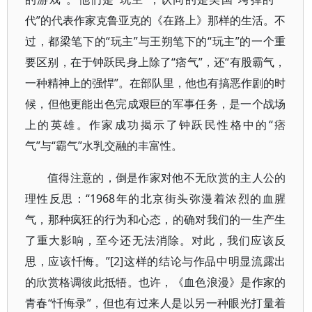
代”的代表作家克鲁亚克的《在路上》那样的生活。不
过，都梁笔下的“玩主”与王朔笔下的“玩主”的一个重
要区别，在于钟跃民身上除了“痞气”，还“有股霸气，
一种精神上的强悍”。在部队里，他也有搞恶作剧的时
候，但他更能出色完成艰巨的军事任务，是一个战场
上的英雄。作家成功揭示了钟跃民性格中的“痞
气”与“霸气”水乳交融的丰富性。
值得注意的，倒是作家对他不无欣赏的主人公的
理性反思：“1968年的北京街头弥漫着浓烈的血腥
气，那种疯狂的行为和心态，的确对我们的一生产生
了重大影响，至今还无法消除。对此，我们应该反
思，应该忏悔。”[2]这样的结论与作品中明显流露出
的欣赏格调彼此抵牾。也许，《血色浪漫》是作家的
青春“忏悔录”，但也有过来人是以另一种眼光打量着