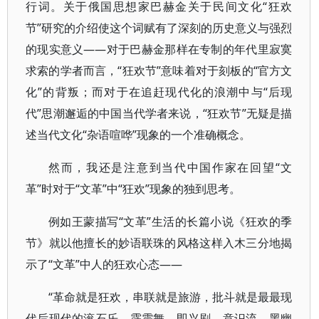
行词。关于俄国思想家巴赫金关于民间文化“狂欢
节”研究的介绍使这个词赋有了深刻的历史意义与强烈
的现实意义——对于巴赫金那样在专制的年代里寂寞
求索的学者而言，“狂欢节”意味着对于刻板的“官方文
化”的背叛；而对于在追赶现代化的浪潮中与“后现
代”思潮邂逅的中国当代学者来说，“狂欢节”无疑是描
述当代文化“杂语喧哗”现象的一个准确概念。
然而，我还是注意到当代中国作家在回望“文
革”时对于“文革”中“狂欢”现象的独到思考。
例如王蒙描写“文革”生活的长篇小说《狂欢的季
节》就以他擅长的妙语联珠的风格这样入木三分地揭
示了“文革”中人的狂欢心态——
“革命就是狂欢，串联就是旅游，批斗就是最最现
代后现代的滚石乐、霹雳舞、即兴剧、意识流、黑幽