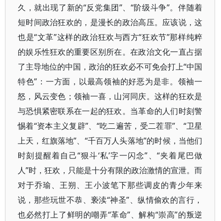
久，就出现了新的“反党集团”、“阶级斗争”。伴随着
短时间政治狂欢的，是漫长的政治高压。应该说，这
也是“文革”这样的政治狂欢与西方“狂欢节”那样纯粹
的娱乐性狂欢的重要区别所在。在政治文化一直占据
了主导地位的中国，政治的狂欢必不可免会打上“中国
特色”：一方面，以最高领袖的好恶为是非。领袖一
怒，风云变色；领袖一喜，山河同庆。这样的狂欢是
与恐惧紧密联系在一起的狂欢。当革命的人们时刻警
惕着“资本主义复辟”、“吃二遍苦，受二茬罪”、“卫星
上天，红旗落地”、“千百万人头落地”的时候，当他们
时刻提醒着自己“狠斗‘私’字一闪念”、“夹着尾巴做
人”时，狂欢，只能是十分有限的政治激情的宣泄。而
对于乔瑜、王朔、王小波笔下那些调皮的青少年来
说，那些玩世不恭、亵渎“神圣”、纵情偷欢的言行，
也必然打上了鲜明的嘲弄“革命”、解构“崇高”的叛逆