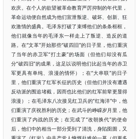
欢庆。在个人的欲望被革命教育严厉抑制的年代里，
革命运动便自然成为他们宣泄叛逆、破坏、创新、狂
欢激情的盛典。毛泽东打破了束缚他们的条条框框，
他们就像当年的毛泽东一样走上了叛逆、造反的道
路。在“文革”开始那些“破四旧”的日子里，他们重演
了当年的赤卫军“打土豪”的场面（但他们却没有瓜
分“破四旧”的成果，这足以说明他们比起当年的赤卫
军更具有单纯、浪漫的情怀）；在“大串联”的日子
里，他们重演了红军长征的历史（但他们并没有遭遇
反动派的围追堵截，因而也比他们的红军前辈更显得
浪漫）；在毛泽东八次接见红卫兵的“红海洋”中，他
们重演了庆祝胜利的历史；在武斗的峥嵘岁月里，他
们重演了内战的历史；在完成了“改朝换代”的使命
后，他们中的相当一部分受到了清洗，身陷囹圄，又
重演了《红岩》中共产党人慷慨赴难的一幕（但更多