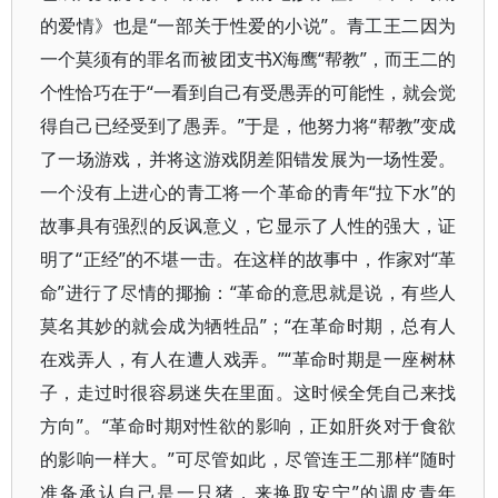
的爱情》也是“一部关于性爱的小说”。青工王二因为
一个莫须有的罪名而被团支书X海鹰“帮教”，而王二的
个性恰巧在于“一看到自己有受愚弄的可能性，就会觉
得自己已经受到了愚弄。”于是，他努力将“帮教”变成
了一场游戏，并将这游戏阴差阳错发展为一场性爱。
一个没有上进心的青工将一个革命的青年“拉下水”的
故事具有强烈的反讽意义，它显示了人性的强大，证
明了“正经”的不堪一击。在这样的故事中，作家对“革
命”进行了尽情的揶揄：“革命的意思就是说，有些人
莫名其妙的就会成为牺牲品”；“在革命时期，总有人
在戏弄人，有人在遭人戏弄。”“革命时期是一座树林
子，走过时很容易迷失在里面。这时候全凭自己来找
方向”。“革命时期对性欲的影响，正如肝炎对于食欲
的影响一样大。”可尽管如此，尽管连王二那样“随时
准备承认自己是一只猪，来换取安宁”的调皮青年