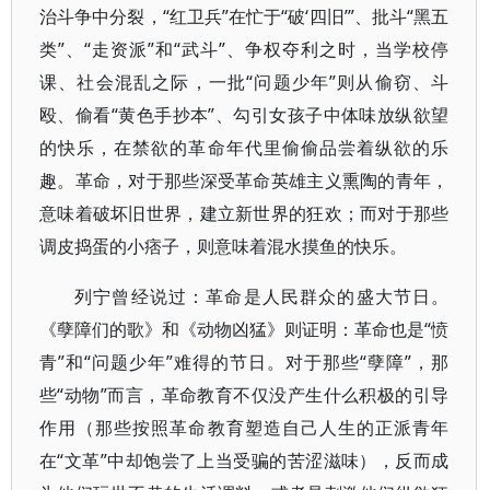
治斗争中分裂，“红卫兵”在忙于“破‘四旧’”、批斗“黑五
类”、“走资派”和“武斗”、争权夺利之时，当学校停
课、社会混乱之际，一批“问题少年”则从偷窃、斗
殴、偷看“黄色手抄本”、勾引女孩子中体味放纵欲望
的快乐，在禁欲的革命年代里偷偷品尝着纵欲的乐
趣。革命，对于那些深受革命英雄主义熏陶的青年，
意味着破坏旧世界，建立新世界的狂欢；而对于那些
调皮捣蛋的小痞子，则意味着混水摸鱼的快乐。
列宁曾经说过：革命是人民群众的盛大节日。
《孽障们的歌》和《动物凶猛》则证明：革命也是“愤
青”和“问题少年”难得的节日。对于那些“孽障”，那
些“动物”而言，革命教育不仅没产生什么积极的引导
作用（那些按照革命教育塑造自己人生的正派青年
在“文革”中却饱尝了上当受骗的苦涩滋味），反而成