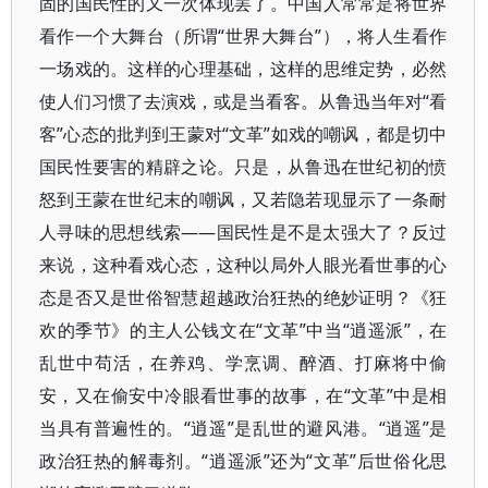
固的国民性的又一次体现罢了。中国人常常是将世界
看作一个大舞台（所谓“世界大舞台”），将人生看作
一场戏的。这样的心理基础，这样的思维定势，必然
使人们习惯了去演戏，或是当看客。从鲁迅当年对“看
客”心态的批判到王蒙对“文革”如戏的嘲讽，都是切中
国民性要害的精辟之论。只是，从鲁迅在世纪初的愤
怒到王蒙在世纪末的嘲讽，又若隐若现显示了一条耐
人寻味的思想线索——国民性是不是太强大了？反过
来说，这种看戏心态，这种以局外人眼光看世事的心
态是否又是世俗智慧超越政治狂热的绝妙证明？《狂
欢的季节》的主人公钱文在“文革”中当“逍遥派”，在
乱世中苟活，在养鸡、学烹调、醉酒、打麻将中偷
安，又在偷安中冷眼看世事的故事，在“文革”中是相
当具有普遍性的。“逍遥”是乱世的避风港。“逍遥”是
政治狂热的解毒剂。“逍遥派”还为“文革”后世俗化思