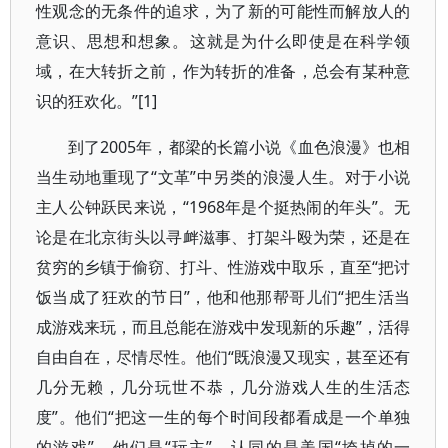
性观念的无条件的追求，为了新的可能性而解放人的
意识、思想和想象。这就是为什么即使是在科学领
域，在大转折之前，作为转折的准备，总会有某种意
识的狂欢化。”[1]
到了2005年，都梁的长篇小说《血色浪漫》也相
当生动地重现了“文革”中另类的浪漫人生。对于小说
主人公钟跃民来说，“1968年是个挺热闹的年头”。无
论是在北京街头以寻衅滋事、打架斗殴为荣，还是在
贫穷的乡镇于偷窃、打斗、性游戏中取乐，直至“把讨
饭当成了狂欢的节日”，他和他那帮哥儿们“把生活当
成游戏来玩，而且总能在游戏中发现新的乐趣”，活得
自由自在，尽情尽性。他们“既浪漫又现实，甚至还有
几分无赖，几分玩世不恭，几分游戏人生的生活态
度”。他们“把这一生的每个时间段都看成是一个单独
的游戏”。他们是“玩主”，认同的是美国“垮掉的一