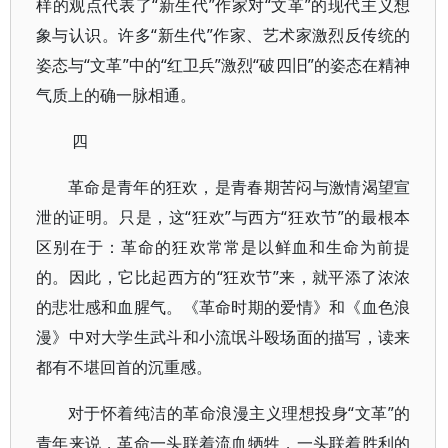
样的观点代表了“新生代”作家对“文革”的现代主义想
象与认识。许多“新生代”作家、艺术家激烈反传统的
姿态与“文革”中的“红卫兵”激烈“破四旧”的姿态在精神
气质上的确一脉相通。
四
革命是青年的狂欢，是青春期苦闷与激情渴望宣
泄的证明。只是，这“狂欢”与西方“狂欢节”的最根本
区别在于：革命的狂欢常常是以鲜血和生命为前提
的。因此，它比起西方的“狂欢节”来，就平添了浓浓
的悲壮感和血腥气。《革命时期的爱情》和《血色浪
漫》中对大学生武斗和小流氓斗殴场面的描写，读来
都有不堪回首的沉重感。
对于怀着纯洁的革命浪漫主义理想投身“文革”的
青年来说，革命一头联着流血牺牲，一头联着胜利的