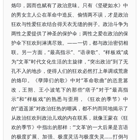
烙印，因而也赋有了政治意味。只有《坚硬如水》中
的男女主人公在革命中造反、偷情两不误，才是政治
狂欢与性爱狂欢结合得天衣无缝的例子。政治斗争为
两性之爱提供了神圣的保护伞；两性之爱在政治的保
护伞下狂欢到淋漓尽致。——一切，都与政治密切相
联。另一方面，“最高指示”、“语录歌”、“样板戏”成
为“文革”时代文化生活的主旋律，“突出政治”到了无
孔不入的地步，使得人们的狂欢必然打上单调或荒唐
的烙印。《孽障们的歌》中对“革命歌曲”的恣意篡
改，王朔、王小波笔下的那些“痞子”对于“最高指
示”和“样板戏”的熟悉与歪用，《狂欢的季节》中
的“逍遥派”对政治狂热的嘲讽，都不约而同地揭示了
从政治狂欢到政治儿戏的内在联系，就像王蒙在《狂
欢的季节》中指出的那样：“‘文革’的一大后果是言语
的极度扩展、加强、极度灵活与极度失灵……打倒与