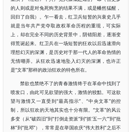
的人则或是对兔死狗烹的结果不满，或是幡然猛醒，
回归了自我）。乍一看去，红卫兵短暂的兴衰史几乎
就是当年共产党夺取政权革命历程的重现，可实际
上，却在完全不同的历史背景中，阴错阳差，逐渐变
得荒诞起来。红卫兵在一场短暂的狂欢以后迅速滑向
理想幻灭的深渊，是历史对于那一代人的革命热情的
无情嘲弄。从狂欢迅速地坠入幻灭的深渊，也许正
是“文革”那样的政治狂欢的特色所在。
禁欲也禁绝不了的青春激情终于在革命中找到了
喷发口，由此可见欲望的强大，激情的狡黠。可这欲
望与激情又一直受到“最高指示”、“中央文革”的控
制，所以狂欢的天地其实也十分有限。“文革”的风云
多变（从“破四旧”到“打倒走资派”到“抓‘五一六’”到“批
林”到“批邓”），常常是在举国欢庆“伟大胜利”之后不