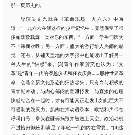
那一页历史的。
导演吴文光就在《革命现场一九六六》中写
道：“一九六六在我这样的少年记忆中，竟然保留了很
多如载歌载舞一类欢乐的东西。”一方面，学生们因为
不上课而欢呼；另一方面，盛大的游行给人热闹的感
觉；还有，从铺天盖地的大字报中也能读出了解另一
种人生的“快感”来。[3]青年作家贺奕也认为：“文
革”是“青年一代的僭越仪式和狂欢庆典……那种世界革
命、创造全新文化形态的狂热念头，只有当与积极的
青春期冲动，与内心郁闷的宣泄抒发，与直接的心理
快感结合在一起时，才有可能真正迸发出如此巨大不
可遏制的毁灭力。肌肉在挥动语录本，喉结和声带在
呼喝口号，拳头在砸碎捣毁并被送上天空。政治动机
不过恰好顺应和满足了年轻一代的内在需要。”[4]这