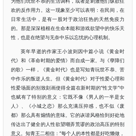
为他们玩世不恭的生活调料，或者是刺激他们纵欲狂
欢的反作用力。这一现象至少可以表明：在民间，在
日常生活中，是有一股对于政治狂热的天然免疫力
的。那是深深植根在生命本能和游戏欲望中的快乐天
性，也是在绝望与无奈中乐以忘忧的心理机制。
英年早逝的作家王小波则因中篇小说《黄金时
代》和《革命时期的爱情》而自成一家。与《孽障们
的歌》一样，《黄金时代》也是写知青玩世不恭、苦
中作乐的叛逆人生。但《黄金时代》对于性爱心理和
性爱场面的别致刻画使得全篇在新时期的“性文学”中
也赋有了特别的意义：它既不像《男人的一半是女
人》、《小城之恋》那么充满压抑感，也不似《废
都》那么具有煽情的意味。它的诙谐风格恰到好处地
传达出了健全的人性欲望嘲弄荒谬的政治高压的特别
意义。知青王二相信：“每个人的本性都是好吃懒做，