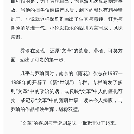
而可怕的是，为了表现自己，他竟然几次故意制造事
故。当他的拙劣伎俩破产以后，剩下的就只有精神错
乱了。小说就这样深刻刻画出了认真与愚钝、狂热与
阴险的沆瀣一气。小说以颇浓的四川方言写成，风味
诙谐。
乔瑜在发现、还原“文革”的荒唐、滑稽、可笑方
面，迈出了可贵的第一步。
几乎与乔瑜同时，南京的《雨花》杂志在1987—
1988年间开辟了《新“世说”》专栏。专栏编发了多
则“文革”中的政治笑话，或反映“文革”中人的僵化可
笑，或记录“文革”中的荒唐世事，读来令人捧腹，与
乔瑜的作品相映生辉，堪称双璧。
“文革”的喜剧与荒诞剧意味，渐渐清晰了起来。