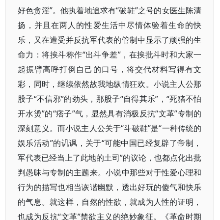
好色贪淫”。他执着地追求有“破鞋”之号的女医生陈清
扬，并且在两人的性爱生活中尽情体验着生命的快
乐，又在遭受并反抗军代表的管制中显示了顽强的生
命力：将挨斗称作“出斗争差”，在挨批斗时和大家一
起振臂高呼打倒自己的口号，将交代材料写得有文
彩，同时，继续依然故我地纵情狂欢。小说主人公那
股子“不信邪”的劲头，那股子“自得其乐”，“死猪不怕
开水烫”的“痞子”气，显然具有消极反抗“文革”专制的
深刻意义。而小说主人公关于“斗破鞋”是“一种传统的
娱乐活动”的讥讽，关于“可能中国已经复辟了帝制，
军代表已经当上了此地的土司”的议论，也都点化出批
判愚昧与专制的主题来。小说中那些对于性爱心理和
行为的描写也相当诙谐幽默，透出好玩的傻气和快乐
的气息。就这样，自然的性欲，就成为人性的证明，
也成为反抗“文革”禁欲主义的绝妙象征。《革命时期