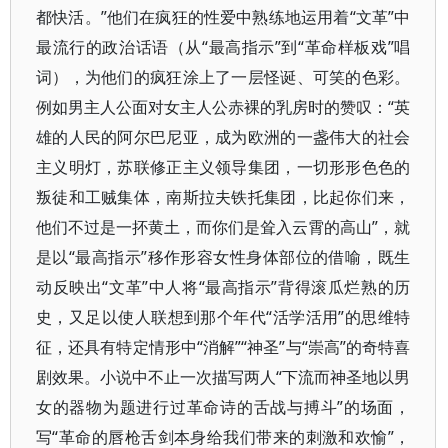
都快活。”他们在疯狂的性爱中熟练地运用着“文革”中
最流行的政治话语（从“最高指示”到“革命样板戏”唱
词），为他们的疯狂涂上了一层怪诞、可笑的色彩。
例如男主人公面对女主人公赤裸的乳房时的赞叹：“英
雄的人民的阿尔巴尼亚，成为欧洲的一盏伟大的社会
主义明灯，苏联修正主义领导集团，一切形形色色的
叛徒和工贼集体，南斯拉夫铁托集团，比起你们来，
他们不过是一抔黄土，而你们是耸入云霄的高山”，就
是以“最高指示”移作形容女性身体部位的借喻，既生
动反映出“文革”中人将“最高指示”背得滚瓜烂熟的历
史，又足以使人联想到那个年代“活学活用”的思维特
征，还具有特定情形中“消解”“神圣”与“崇高”的奇特喜
剧效果。小说中不止一次描写两人“下流而神圣地以男
女的器物为题进行过革命诗的舌战与搏斗”的场面，
写“革命的唇枪舌剑本身给我们带来的刺激和欢愉”，