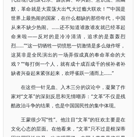
默，革命就是大震荡大出气大过瘾大联欢！”“中国是
世界上最热闹的国家，在什么都缺的那些年代，中国
从来不缺少热闹。……还不知道谁敌谁友就已经革起
命来啦——反对的是冷冷清清，追求的是轰轰烈
烈……”“这一切牺牲一切愤怒一切激情是多么做作呀，
这莫非是全民演出的一场弄假成真的奉命革命的大
戏？”“每打倒一个人，就有成十成百成千的候补者补
缺者兴奋起来紧张起来，欢呼雀跃一涌而上……”
在这些一针见血、入木三分的议论中，凝聚了作
家对“文革”的深刻反思和无情嘲弄：“文革”不仅是残
酷政治斗争的结果，也是中国国民性的集中体现。
王蒙很少写“性”。他注目“文革”的狂欢主要是在
文化心态的层面。在他看来，“文革”只不过是根深蒂