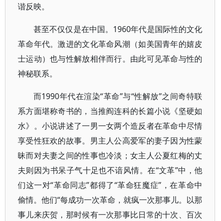
谐反映。
甚至不仅仅是在中国。1960年代是国际性的文化
革命年代。激进的文化革命风潮（如美国青年的嬉皮
士运动）也与性解放相伴而行。由此可见革命与性的
神秘联系。
而1990年代在渲染“革命”与“性解放”之间奇特联
系方面堪称奇书的，当推阎连科的长篇小说《坚硬如
水》。小说讲述了一男一女两个造反者在革命中尽情
享受性狂欢的故事。男主人公高爱军的妻子因为性蒙
昧而对夫妻之间的性事也冷淡；女主人公夏红梅的丈
夫则因为书呆子气十足也不谙风情。在“文革”中，他
们这一对“革命同志”都得了“革命狂魔症”，在革命中
偷情。他们“每成功一次革命，就疯一次那事儿。以那
事儿来庆贺，那时候有一次那事比日常的十次、百次