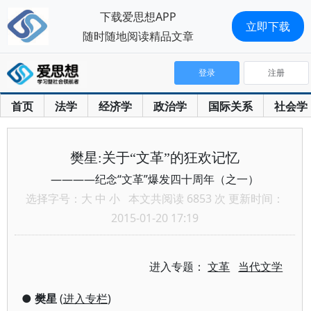
下载爱思想APP
立即下载
随时随地阅读精品文章
登录
注册
首页
法学
经济学
政治学
国际关系
社会学
樊星:关于“文革”的狂欢记忆
————纪念“文革”爆发四十周年（之一）
选择字号：
大
中
小
本文共阅读 6853 次 更新时间：
2015-01-20 17:19
进入专题：
文革
当代文学
●
樊星
(
进入专栏
)