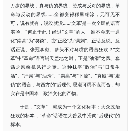
万岁的界线，真与伪的界线，赞成与反对的界线，革
命与反动的界线……全都变得稀里糊涂，无可无不
可，说有就有，说没就没……‘文革’是一次全民的语言
实验。”何止于此！经过“文革”的人，谁不会来一通
化“崇高”为“笑谈”、变“正经”为“讽刺”、正话反说、反
话正说、张冠李戴、驴头不对马嘴的语言狂欢？“文
革”中“革命”语言铺天盖地之时，正是“油滑”之风、套
话之风乘机风行之际。这种抹平“政治”与“日常生
活”、“严肃”与“油滑”、“崇高”与“下流”、“真诚”与“虚
伪”的语言，与西方的“后现代”思潮可谓不谋而合，却
实在是中国本土政治文化的产物。
于是，“文革”，就成为一个文化标本：大众政治
狂欢的标本，“革命”话语在大普及中滑向“后现代”的
标本。