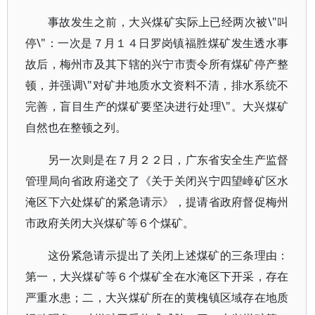
事故发生之前，大兴煤矿实际上已经两次被\"叫
停\"：一次是７月１４日罗岗镇福胜煤矿发生透水事
故后，梅州市及其下辖的兴宁市责令所有煤矿停产整
顿，并强调\"对矿井地质水文资料不清，排水系统不
完善，盲目生产的煤矿要坚决进行处理\"。大兴煤矿
自然也在整顿之列。
另一次则是在７月２２日，广东省安全生产监督
管理局向省政府递交了《关于关闭兴宁四望嶂矿区水
淹区下六处煤矿的紧急请示》，提请省政府督促梅州
市政府关闭大兴煤矿等６个煤矿。
这份紧急请示提出了关闭上述煤矿的三条理由：
第一，大兴煤矿等６个煤矿全在水淹区下开采，存在
严重水患；二，大兴煤矿所在的黄槐镇区域存在地质