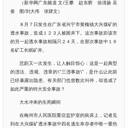
（新华网广东频道 文/王攀 赵东辉 徐清扬 吴
俊 图/刘大伟 张肄文）
８月７日发生在广东省兴宁市黄槐镇大兴煤矿的
透水事故，造成１２３人被困井下。这次事故距该市
的另一起透水事故相隔只２４天，在那次事故中１６
名矿工长眠矿井。
悲剧又一次发生，让人触目惊心：这是一起典型
的违法、违规、违章的\"三违事故\"，是什么让此前
已经暴露出隐患、有关部门也曾数次叫停，却造成了
如此严重的特大安全事故？
大水冲来的生死瞬间
在梅州市人民医院重症监护室的病床上，记者见
到在大兴煤矿透水事故中四名逃生幸存者中唯一重伤