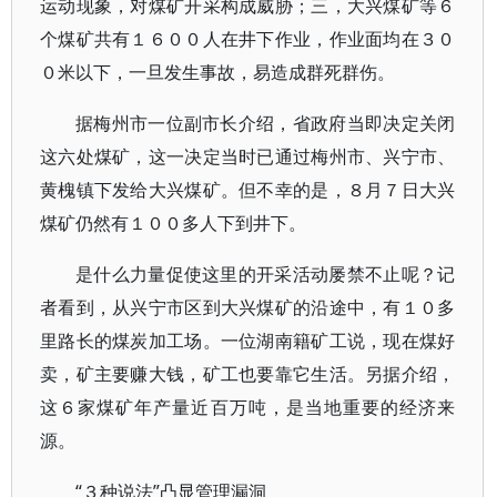
运动现象，对煤矿开采构成威胁；三，大兴煤矿等６
个煤矿共有１６００人在井下作业，作业面均在３０
０米以下，一旦发生事故，易造成群死群伤。
据梅州市一位副市长介绍，省政府当即决定关闭
这六处煤矿，这一决定当时已通过梅州市、兴宁市、
黄槐镇下发给大兴煤矿。但不幸的是，８月７日大兴
煤矿仍然有１００多人下到井下。
是什么力量促使这里的开采活动屡禁不止呢？记
者看到，从兴宁市区到大兴煤矿的沿途中，有１０多
里路长的煤炭加工场。一位湖南籍矿工说，现在煤好
卖，矿主要赚大钱，矿工也要靠它生活。另据介绍，
这６家煤矿年产量近百万吨，是当地重要的经济来
源。
“３种说法”凸显管理漏洞