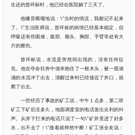
生还的曾环标时，他已经在医院躺了三天了。
他嗓音嘶哑地说：\"当时的情况，我都记不起来
了。\"主治医师说，曾环标的病情已经基本稳定，但
呼吸还有些困难，腹部、额头、胸部、手臂等处有大
片的擦伤。
曾环标说，水流是突然间出现的，没有任何征
兆。他在夺命狂奔中侥幸抱住了一根木头，被一股汹
涌的水流冲了出去，清醒过来时已经接近了井口，就
爬了出去。
一些经历了事故的矿工说，中午１点多，第二班
矿工下矿后没多久，地面调度室的电话发出尖利的叫
声。从井下打来的电话只说了一句\"矿井里进了好多
水，出不去了！\"接着就猝然中断！矿工张全友说：