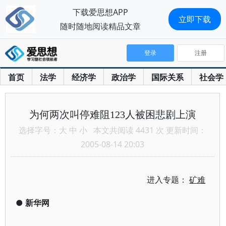
下载爱思想APP
立即下载
随时随地阅读精品文章
登录
注册
首页
法学
经济学
政治学
国际关系
社会学
为何两次叫停难阻123人被困悲剧上演
选择字号：
大
中
小
本文共阅读 4431 次 更新时间：
2005-08-14 20:03
进入专题：
矿难
●
新华网