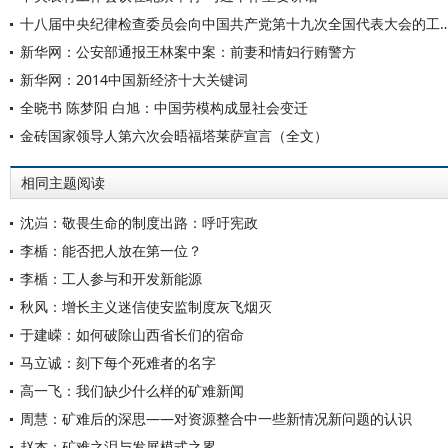
十八届中央纪律检查委员会向中国共产党第十九次全国
新华网：公安部通报王林案中案：前妻和情妇行贿警方
新华网：2014中国新经济十大关键词
全晓书 陈梦阳 白旭：中国劳模构成显社会变迁
金砖国家领导人第六次会晤福塔莱萨宣言（全文）
相同主题阅读
沈岿：敬畏生命的制度出路：呼吁宪政
李楯：能否把人放在第一位？
李楯：工人参与和开发新能源
秋风：增长主义迷信使安监制度灰飞烟灭
于建嵘：如何破除山西省长们的宿命
马立诚：刻下每个死难者的名字
高一飞：我们缺少什么样的矿难新闻
周慧：矿难后的深思——对资源整合中一些新情况新问题的认识
赵杰：矿难之泪与发展模式之累