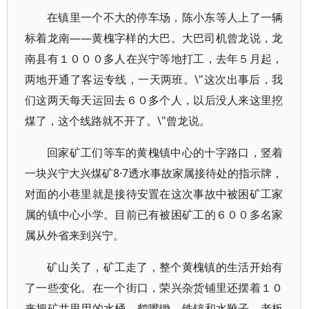
在镇里一个不大的停车场，陈小东等人上了一辆
标着龙南――黄槐字样的大巴。大巴司机曾龙说，龙
南县有１０００多人在兴宁等地打工，去年５月起，
两地开通了客运专线，一天两班。\"这次出事后，我
们这两天每天运回去６０多个人，以后没人来这里挖
煤了，这个线路就不开了。\"曾龙说。
回家矿工们等车的黄槐镇中心的十字路口，竖着
一块兴宁大兴煤矿8·7透水事故家属接待处的指示牌，
对面的小巷里就是接待安置在这次事故中被困矿工家
属的镇中心小学。目前已有被困矿工的６００多名家
属从外省来到兴宁。
矿山关了，矿工走了，整个黄槐镇的生活开始有
了一些变化。在一个街口，荣兴杂货铺里还摆着１０
来把矿井里用的水桶、鹤嘴锄、铁铲和水靴子。老板