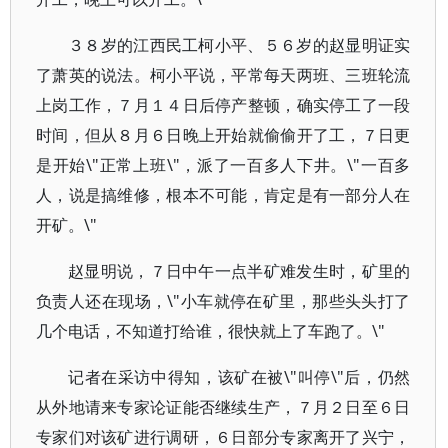
３８岁的江西民工柯小平、５６岁的赵显明证实
了萧英的说法。柯小平说，平常每天两班、三班轮流
上岗工作，７月１４日后停产整顿，确实停工了一段
时间，但从８月６日晚上开始就偷偷开了工，７日更
是开始\"正常上班\"，派了一百多人下井。\"一百多
人，说是搞维修，根本不可能，肯定是有一部分人在
开矿。\"
赵显明说，７日中午一点半矿难发生时，矿里的
负责人还在现场，\"小车就停在矿里，那些头头打了
几个电话，不知道打给谁，很快就上了车跑了。\"
记者在采访中得知，该矿在被\"叫停\"后，仍然
从外地请来专家论证能否继续生产，７月２日至６日
专家们对该矿进行调研，６日部分专家离开了兴宁，