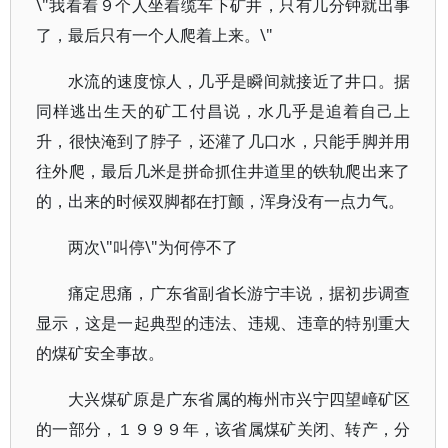
\"我看着９个人坐着缆车下矿井，只有几分钟就出事
了，最后只有一个人爬着上来。\"
水流的速度惊人，几乎是瞬间就接近了井口。据
同样逃出生天的矿工付昌说，水几乎是追着自己上
升，很快淹到了脖子，还灌了几口水，只能手脚并用
往外爬，最后几米是拼命抓住井道里的铁轨爬出来了
的，出来的时候双脚都在打颤，浑身没有一点力气。
两次\"叫停\"为何停不了
痛定思痛，广东省副省长游宁丰说，据初步调查
显示，这是一起典型的违法、违规、违章的特别重大
的煤矿安全事故。
大兴煤矿原是广东省属的梅州市兴宁四望嶂矿区
的一部分，１９９９年，该省属煤矿关闭、转产，分