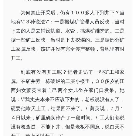
为何禁止开采后，仍有１００多人下到井下？当
地有\"３种说法\"：一是据煤矿管理人员反映，当时
下去的人是去铺设轨道、水管，搞煤矿维护的。二是
据一些矿工反映，当时是下去挖煤的。三是据部分矿
工家属反映，该矿并没有完全停产整顿，背地里有时
开工。
到底有没有开工呢？记者走访了一些矿工和家
属。在矿井旁一栋破烂的二层小楼里，３０多岁的江
西妇女萧英带着自己两个女儿坐在家门口发呆。她
说：\"我丈夫本来不应该下井的，老板说没有人了，
硬要他昨天上工，结果回不来了。\"萧英说，７月１
４日以来，矿里确实停产了一段时间。\"工人们都说
没有检查过，不能下井，但是老板不同意，说白天不
开工，晚上可以开工。\"