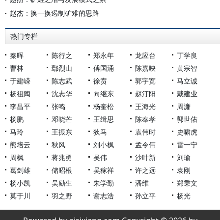
赵杰：换一换遏制矿难的思路
热门专栏
秦晖
陈行之
郑永年
龙应台
丁学良
曹林
鄢烈山
傅国涌
陈嘉映
黄宗智
于建嵘
陈志武
徐贲
郭宇宽
马立诚
杨祖陶
沈志华
向继东
赵汀阳
戴建业
李昌平
张鸣
杨奎松
王海光
周濂
杨鹏
邓晓芒
王缉思
陈奉孝
郭世佑
马玲
王振东
狄马
袁伟时
史啸虎
熊培云
秋风
刘小枫
孟令伟
雷一宁
周枫
蒋兆勇
吴伟
沙叶新
刘瑜
葛剑雄
储昭根
吴稼祥
许之远
袁刚
杨小凯
吴励生
朱学勤
潘维
郑秉文
莫于川
羽之野
谢志浩
孙立平
杨光