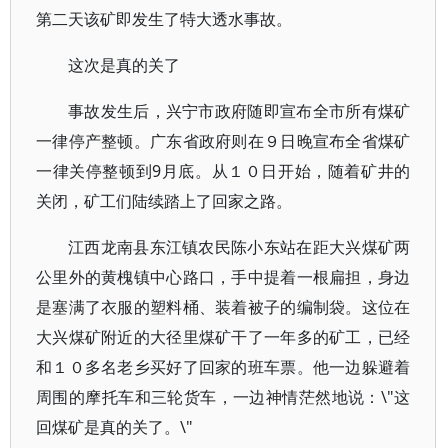
第二天该矿即发生了特大透水事故。
这次是真的关了
事故发生后，兴宁市政府随即宣布全市所有煤矿
一律停产整顿。广东省政府则在９日晚宣布全省煤矿
一律关停整顿到9月底。从１０日开始，随着矿井的
关闭，矿工们陆续踏上了回家之路。
江西龙南县东江镇农民陈小东站在距大兴煤矿两
公里外的黄槐镇中心路口，手中提着一根扁担，身边
是塞满了衣服的塑料桶、装着被子的编制袋。这位在
大兴煤矿附近的大径里煤矿干了一年多的矿工，已经
和１０多名老乡买好了回家的班车票。他一边躲避着
周围的摩托车和三轮货车，一边神情茫然地说：\"这
回煤矿是真的关了。\"