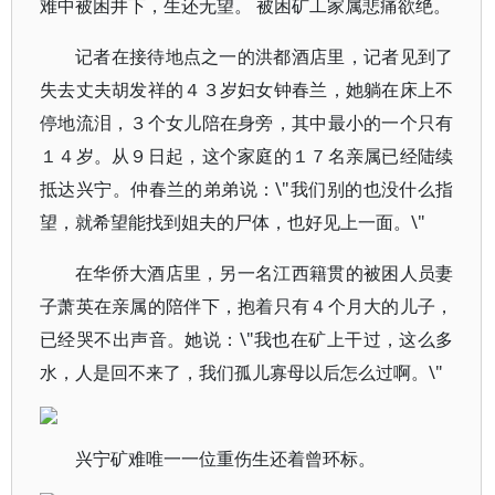
难中被困井下，生还无望。 被困矿工家属悲痛欲绝。
记者在接待地点之一的洪都酒店里，记者见到了
失去丈夫胡发祥的４３岁妇女钟春兰，她躺在床上不
停地流泪，３个女儿陪在身旁，其中最小的一个只有
１４岁。从９日起，这个家庭的１７名亲属已经陆续
抵达兴宁。仲春兰的弟弟说：\"我们别的也没什么指
望，就希望能找到姐夫的尸体，也好见上一面。\"
在华侨大酒店里，另一名江西籍贯的被困人员妻
子萧英在亲属的陪伴下，抱着只有４个月大的儿子，
已经哭不出声音。她说：\"我也在矿上干过，这么多
水，人是回不来了，我们孤儿寡母以后怎么过啊。\"
兴宁矿难唯一一位重伤生还着曾环标。