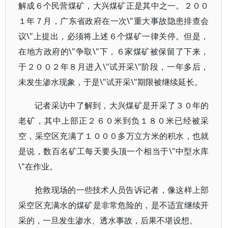
解成６个民营煤矿，大兴煤矿正是其中之一。２００
１年７月，广东省政府在一次\"重大事故隐患排查会
议\"上提出，必须将上述６个煤矿一律关停。但是，
在地方政府的\"争取\"下，６家煤矿被保留了下来，
于２００２年８月进入\"试开采\"阶段，一年多后，
未发生渗水现象，于是\"试开采\"期限被继续延长。
记者采访中了解到，大兴煤矿是开采了３０年的
老矿，其中上部正２６０米到负１８０米已经被采
空，采空区充满了１０００多万立方米的积水，也就
是说，数百名矿工每天要头顶一个相当于\"中型水库
\"在作业。
抢救现场的一些技术人员告诉记者，像这样上部
采空区充满水的煤矿是非常危险的，是不适宜继续开
采的，一旦发生渗水、透水事故，后果不堪设想。