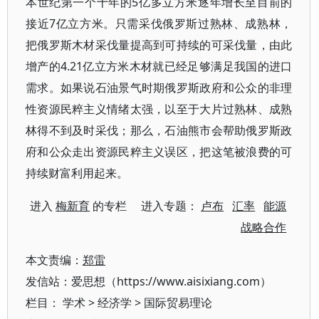
本世纪第一个十年的5亿多立方米逐年增长至目前的
接近7亿立方米。只需采伐俄罗斯过熟林、成熟林，
把俄罗斯木材采伐量提高到可持续的可采伐量，由此
增产的4.21亿立方米木材就已经足够满足我国的进口
需求。如果说石油景气时期俄罗斯政府和公众的非理
性资源民粹主义情绪太强，以至于大片过熟林、成熟
林得不到及时采伐；那么，石油熊市会帮助俄罗斯政
府和公众走出资源民粹主义误区，把这笔被浪费的可
持续财富利用起来。
进入
梅新育
的专栏 进入专题：
卢布
汇率
能源
战略合作
本文责编：
郑雷
发信站：爱思想（https://www.aisixiang.com）
栏目：
学术
>
经济学
>
国际贸易理论