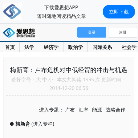
下载爱思想APP
立即下载
随时随地阅读精品文章
登录
注册
首页
法学
经济学
政治学
国际关系
社会学
梅新育：卢布危机对中俄经贸的冲击与机遇
选择字号：
大
中
小
本文共阅读 1995 次 更新时间：
2014-12-20 06:56
进入专题：
卢布
汇率
能源
战略合作
●
梅新育
(
进入专栏
)