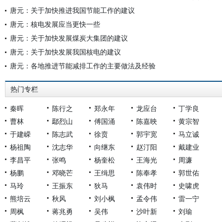
唐元：关于加快推进我国节能工作的建议
唐元：核电发展应当更快一些
唐元：关于加快发展煤炭大集团的建议
唐元：关于加快发展我国核电的建议
唐元：各地推进节能减排工作的主要做法及经验
热门专栏
秦晖
陈行之
郑永年
龙应台
丁学良
曹林
鄢烈山
傅国涌
陈嘉映
黄宗智
于建嵘
陈志武
徐贲
郭宇宽
马立诚
杨祖陶
沈志华
向继东
赵汀阳
戴建业
李昌平
张鸣
杨奎松
王海光
周濂
杨鹏
邓晓芒
王缉思
陈奉孝
郭世佑
马玲
王振东
狄马
袁伟时
史啸虎
熊培云
秋风
刘小枫
孟令伟
雷一宁
周枫
蒋兆勇
吴伟
沙叶新
刘瑜