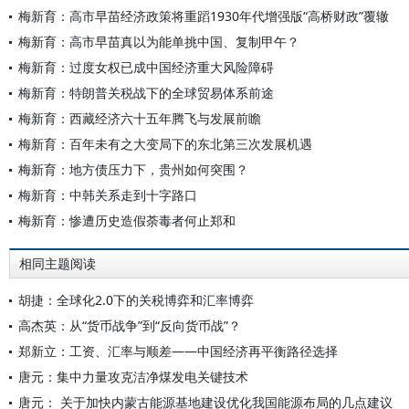
梅新育：高市早苗经济政策将重蹈1930年代增强版“高桥财政”覆辙
梅新育：高市早苗真以为能单挑中国、复制甲午？
梅新育：过度女权已成中国经济重大风险障碍
梅新育：特朗普关税战下的全球贸易体系前途
梅新育：西藏经济六十五年腾飞与发展前瞻
梅新育：百年未有之大变局下的东北第三次发展机遇
梅新育：地方债压力下，贵州如何突围？
梅新育：中韩关系走到十字路口
梅新育：惨遭历史造假荼毒者何止郑和
相同主题阅读
胡捷：全球化2.0下的关税博弈和汇率博弈
高杰英：从“货币战争”到“反向货币战”？
郑新立：工资、汇率与顺差——中国经济再平衡路径选择
唐元：集中力量攻克洁净煤发电关键技术
唐元： 关于加快内蒙古能源基地建设优化我国能源布局的几点建议