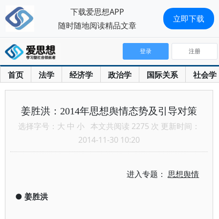
下载爱思想APP
立即下载
随时随地阅读精品文章
登录
注册
首页
法学
经济学
政治学
国际关系
社会学
姜胜洪：2014年思想舆情态势及引导对策
选择字号：
大
中
小
本文共阅读 2275 次 更新时间：
2014-11-30 10:20
进入专题：
思想舆情
●
姜胜洪