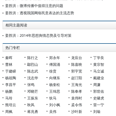
姜胜洪：微博传播中值得注意的问题
姜胜洪：透视我国网络民意表达的主流态势
相同主题阅读
姜胜洪：2014年思想舆情态势及引导对策
热门专栏
秦晖
陈行之
郑永年
龙应台
丁学良
曹林
鄢烈山
傅国涌
陈嘉映
黄宗智
于建嵘
陈志武
徐贲
郭宇宽
马立诚
杨祖陶
沈志华
向继东
赵汀阳
戴建业
李昌平
张鸣
杨奎松
王海光
周濂
杨鹏
邓晓芒
王缉思
陈奉孝
郭世佑
马玲
王振东
狄马
袁伟时
史啸虎
熊培云
秋风
刘小枫
孟令伟
雷一宁
周枫
蒋兆勇
吴伟
沙叶新
刘瑜