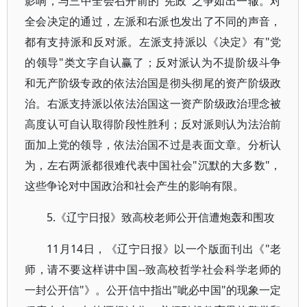
影响，与三中全会召开前的"宪政"之争如出一辙。对
全会决定的通过，左派和右派也发出了不同的声音，
都有支持派和反对派。左派支持派以《决定》有"党
的领导"类文字自认赢了；反对派认为不提阶级斗争
和无产阶级专政的依法治国是彻头彻尾的资产阶级政
治。右派支持派以依法治国这一资产阶级政治理念被
高度认可自认取得阶段性胜利；反对派则认为法治前
面加上党的领导，依法治国不过是表面文章。分析认
为，左右两派都很难代表中国社会"沉默的大多数"，
这些争论对中国政治和社会产生的影响有限。
5.《辽宁日报》致高校老师公开信遭炮轰和围攻
11月14日，《辽宁日报》以一个版面刊出《"老
师，请不要这样讲中国--致高校哲学社会科学老师的
一封公开信"》。公开信中指出"呲必中国"的现象一定