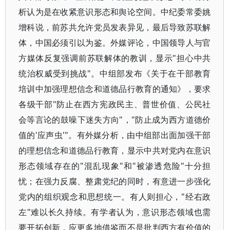
析认为是在收紧意识形态和舆论空间。中纪委常委姚
增科说，前苏共允许党员发表异见，最后导致苏联解
体，中国必须引以为鉴。外媒评论，中国领导人与官
方媒体反复强调前苏联解体的教训，显示"担心中共
统治权威受到挑战"。中组部发布《关于在干部教育
培训中加强理想信念和道德品行教育的通知》，要求
各级干部"防止在西方宪政民主、普世价值、公民社
会等言论的鼓噪下迷失方向"，"防止成为西方道德价
值的'应声虫'"。有外媒分析，由中组部出面加强干部
的理想信念和道德品行教育，显示中共对党内在意识
形态领域存在的"混乱现象"和"被渗透危险"十分担
忧；在强力反腐、整肃党纪的同时，有意进一步强化
党内的组织观念和思想统一。有人则担心，"经右政
左"难以长久持续。有学者认为，意识形态领域也需
要开拓创新，应更多地借鉴而不是批判西方有价值的