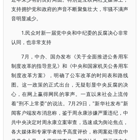
支持拥护党和政府的声音不断聚集壮大，牢骚不满声
音明显减少。
1.民众对新一届党中央和中纪委的反腐决心非常
认同，也非常支持
7月，中办、国办发布《关于全面推进公务用车
制度改革的指导意见》和《中央和国家机关公务用车
制度改革方案》，明确了公车改革的时间表和路线
图。这一政策的正式出台，无疑彰显中央反腐的决
心，在网上赢得网民的掌声。一直以来社会上流传
着"刑不上常委"的说法。7月29日，"新华社发布"新
闻客户端发布消息称，鉴于周永康涉嫌严重违纪，中
共中央决定对周永康立案审查，迅速成为舆论焦点，
各大媒体和专家学者给予高度评价，称周案处理在中