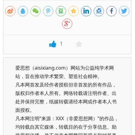
1
爱思想（aisixiang.com）网站为公益纯学术网
站，旨在推动学术繁荣、塑造社会精神。
凡本网首发及经作者授权但非首发的所有作品，
版权归作者本人所有。网络转载请注明作者、出
处并保持完整，纸媒转载请经本网或作者本人书
面授权。
凡本网注明“来源：XXX（非爱思想网）”的作品，
均转载自其它媒体，转载目的在于分享信息、助