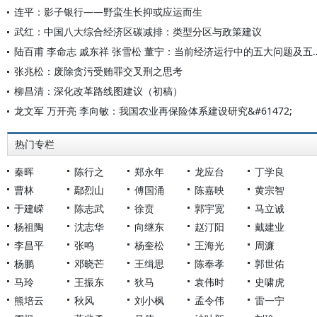
连平：影子银行——野蛮生长抑或应运而生
武红：中国八大综合经济区碳减排：类型分区与政策建议
陆百甫 李命志 戚东祥 张雪松 董宁：
张兆松：废除贪污受贿罪交叉刑之思考
柳昌清：深化改革路线图建议（初稿）
龙文军 万开亮 李向敏：我国农业再保险体系建设研究&#61472;
热门专栏
秦晖
陈行之
郑永年
龙应台
丁学良
曹林
鄢烈山
傅国涌
陈嘉映
黄宗智
于建嵘
陈志武
徐贲
郭宇宽
马立诚
杨祖陶
沈志华
向继东
赵汀阳
戴建业
李昌平
张鸣
杨奎松
王海光
周濂
杨鹏
邓晓芒
王缉思
陈奉孝
郭世佑
马玲
王振东
狄马
袁伟时
史啸虎
熊培云
秋风
刘小枫
孟令伟
雷一宁