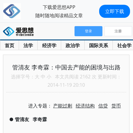
下载爱思想APP
立即下载
随时随地阅读精品文章
登录
注册
首页
法学
经济学
政治学
国际关系
社会学
管清友 李奇霖：中国去产能的困境与出路
选择字号：
大
中
小
本文共阅读 2162 次 更新时间：
2014-11-19 20:10
进入专题：
产能过剩
经济结构
信贷
货币
●
管清友
李奇霖