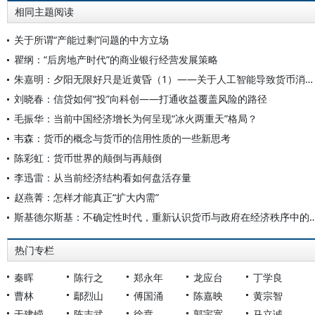
相同主题阅读
关于所谓“产能过剩”问题的中方立场
瞿纲：“后房地产时代”的商业银行经营发展策略
朱嘉明：夕阳无限好只是近黄昏（1）——关于人工智能导致货币消亡进程的几个问题
刘晓春：信贷如何“投”向科创——打通收益覆盖风险的路径
毛振华：当前中国经济增长为何呈现“冰火两重天”格局？
韦森：货币的概念与货币的信用性质的一些新思考
陈彩虹：货币世界的颠倒与再颠倒
李迅雷：从当前经济结构看如何盘活存量
赵燕菁：怎样才能真正“扩大内需”
斯基德尔斯基：不确定性时代，重新认识货币与政府
热门专栏
秦晖
陈行之
郑永年
龙应台
丁学良
曹林
鄢烈山
傅国涌
陈嘉映
黄宗智
于建嵘
陈志武
徐贲
郭宇宽
马立诚