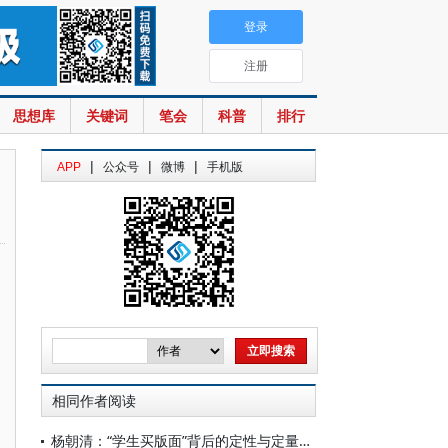
登录
注册
思想库
关键词
笔会
科普
排行
|
|
|
APP
公众号
微博
手机版
相同作者阅读
杨朝清：“学生买版面”背后的定性与定量困境