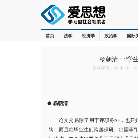
首页
法学
经济学
政治学
国际
杨朝清：“学
选择字号：
大
中
小
本文
●
杨朝清
论文交易除了用于评职称外，也开
钩，而且准毕业生们跨越保研、出国等“门