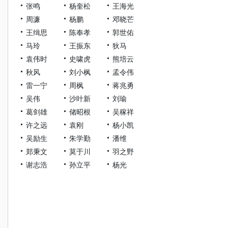
张鸣
杨奎松
王海光
周濂
杨鹏
邓晓芒
王缉思
陈奉孝
郭世佑
马玲
王振东
狄马
袁伟时
史啸虎
熊培云
秋风
刘小枫
孟令伟
雷一宁
周枫
蒋兆勇
吴伟
沙叶新
刘瑜
葛剑雄
储昭根
吴稼祥
许之远
袁刚
杨小凯
吴励生
朱学勤
潘维
郑秉文
莫于川
羽之野
谢志浩
孙立平
杨光