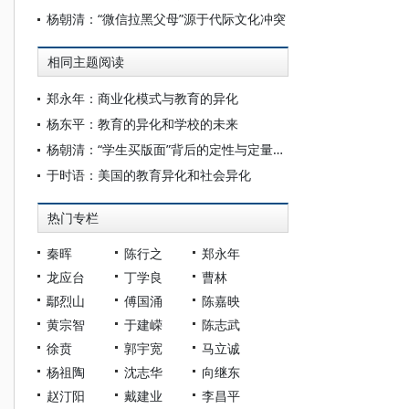
杨朝清：“微信拉黑父母”源于代际文化冲突
相同主题阅读
郑永年：商业化模式与教育的异化
杨东平：教育的异化和学校的未来
杨朝清：“学生买版面”背后的定性与定量困境
于时语：美国的教育异化和社会异化
热门专栏
秦晖
陈行之
郑永年
龙应台
丁学良
曹林
鄢烈山
傅国涌
陈嘉映
黄宗智
于建嵘
陈志武
徐贲
郭宇宽
马立诚
杨祖陶
沈志华
向继东
赵汀阳
戴建业
李昌平