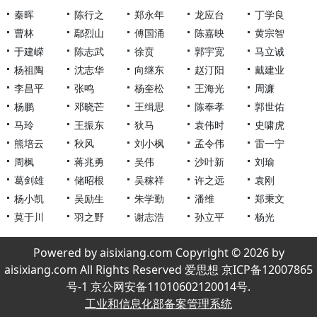
秦晖
陈行之
郑永年
龙应台
丁学良
曹林
鄢烈山
傅国涌
陈嘉映
黄宗智
于建嵘
陈志武
徐贲
郭宇宽
马立诚
杨祖陶
沈志华
向继东
赵汀阳
戴建业
李昌平
张鸣
杨奎松
王海光
周濂
杨鹏
邓晓芒
王缉思
陈奉孝
郭世佑
马玲
王振东
狄马
袁伟时
史啸虎
熊培云
秋风
刘小枫
孟令伟
雷一宁
周枫
蒋兆勇
吴伟
沙叶新
刘瑜
葛剑雄
储昭根
吴稼祥
许之远
袁刚
杨小凯
吴励生
朱学勤
潘维
郑秉文
莫于川
羽之野
谢志浩
孙立平
杨光
Powered by aisixiang.com Copyright © 2026 by
aisixiang.com All Rights Reserved 爱思想 京ICP备12007865
号-1 京公网安备11010602120014号.
工业和信息化部备案管理系统