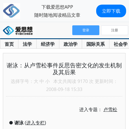
下载爱思想APP
立即下载
随时随地阅读精品文章
登录
注册
首页
法学
经济学
政治学
国际关系
社会学
谢泳：从卢雪松事件反思告密文化的发生机制
及其后果
选择字号：
大
中
小
本文共阅读 9170 次 更新时间：
2008-09-18 15:33
进入专题：
卢雪松
●
谢泳
(
进入专栏
)