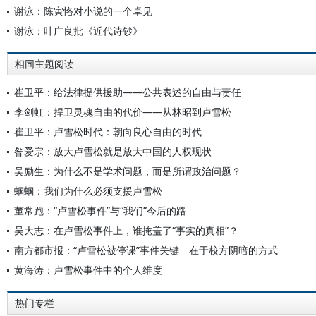
谢泳：陈寅恪对小说的一个卓见
谢泳：叶广良批《近代诗钞》
相同主题阅读
崔卫平：给法律提供援助——公共表述的自由与责任
李剑虹：捍卫灵魂自由的代价——从林昭到卢雪松
崔卫平：卢雪松时代：朝向良心自由的时代
昝爱宗：放大卢雪松就是放大中国的人权现状
吴励生：为什么不是学术问题，而是所谓政治问题？
蝈蝈：我们为什么必须支援卢雪松
董常跑：“卢雪松事件”与“我们”今后的路
吴大志：在卢雪松事件上，谁掩盖了“事实的真相”？
南方都市报：“卢雪松被停课”事件关键 在于校方阴暗的方式
黄海涛：卢雪松事件中的个人维度
热门专栏