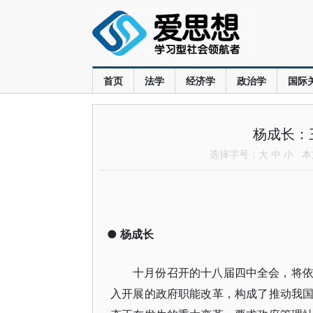
首页
法学
经济学
政治学
国际
杨成长：
选择字号：
大
中
小
本文
●
杨成长
十月份召开的十八届四中全会，将
入开展的政府职能改革，构成了推动我