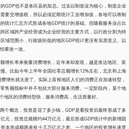
省的GDP也不是各区县的加总。过去以制造业为核心，制造企业
为需要交增值税，所以必须定期统计工业增加值，各地可以将制
的统计汇总方式形成各地GDP统计的基础。但随着服务业占比
，跨区域跨产业经营成为企业经营的主要方式，以行政分割为特
是区域范围小，行政级别低的地区GDP统计更没有实质意义。以
恐怕要改一改。
售额增长率来衡量消费增长，近年来却发现，越是发达地区、富
慢。比如今年上半年全国社零总额增长12%左右，北京和上海
消费增长就太差了。实际上富裕地区人们的消费正在加速转型，
品零售额指标中并不包括大部分服务消费。一定阶段内，某个地
个地区的消费转型快，服务消费高，生活质量好。
两个概念，投资是花了多少钱，GDP是看投资后最终形成了多
万亿元，投资总规模约44万亿元，最后形成GDP统计中的新增固
会资本形成额两者有十几万亿元之差。一个地区的投资增长速度