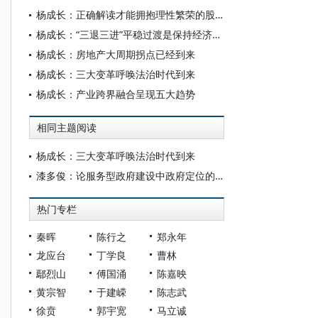
杨成长：正确解读才能拥抱理性繁荣的股市
杨成长：“三退三进”平稳过渡是保持经济增长关键
杨成长：房地产大周期拐点已经到来
杨成长：三大变革呼唤法治时代到来
杨成长：产业跨界融合呈现五大趋势
相同主题阅读
杨成长：三大变革呼唤法治时代到来
漆多俊：论服务型政府建设中政府定位的几个转变
热门专栏
秦晖
陈行之
郑永年
龙应台
丁学良
曹林
鄢烈山
傅国涌
陈嘉映
黄宗智
于建嵘
陈志武
徐贲
郭宇宽
马立诚