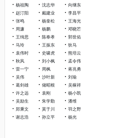
杨祖陶
沈志华
向继东
赵汀阳
戴建业
李昌平
张鸣
杨奎松
王海光
周濂
杨鹏
邓晓芒
王缉思
陈奉孝
郭世佑
马玲
王振东
狄马
袁伟时
史啸虎
熊培云
秋风
刘小枫
孟令伟
雷一宁
周枫
蒋兆勇
吴伟
沙叶新
刘瑜
葛剑雄
储昭根
吴稼祥
许之远
袁刚
杨小凯
吴励生
朱学勤
潘维
郑秉文
莫于川
羽之野
谢志浩
孙立平
杨光