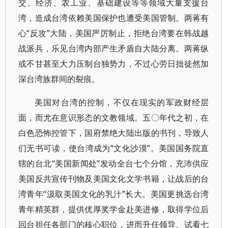
交、经济、农工业、基础建设等等领域大量支援台
湾，造成台湾依赖美国保护也遭受美国管制。两蒋有
心“反攻”大陆，美国严厉制止，拒绝台湾要在韩战越
战派兵，乐见台湾内部产生矛盾自大陆分离。两蒋纵
或不甘甚至大力压制台独势力，不过心劳日拙徒然加
深台湾族群间的裂痕。
美国对台湾的控制，不仅在现实的军政财经层
面，而尤在意识形态的文教领域。五〇年代之初，在
白色恐怖控管下，国府禁绝大陆出版的书刊，导致人
们无书可读，使台湾成为“文化沙漠”。美国国务院直
辖的台北“美国新闻处”发动全台七个分馆，充沛供应
美国反共宣传刊物及美国文化文学书籍，让战后的台
湾青年“汲取美国文化的乳汁”长大。美国更挑选台湾
青年精英群，提供优厚奖学金赴美进修，取得学位后
回台担任各部门的核心职位，进而升任领导。试看七