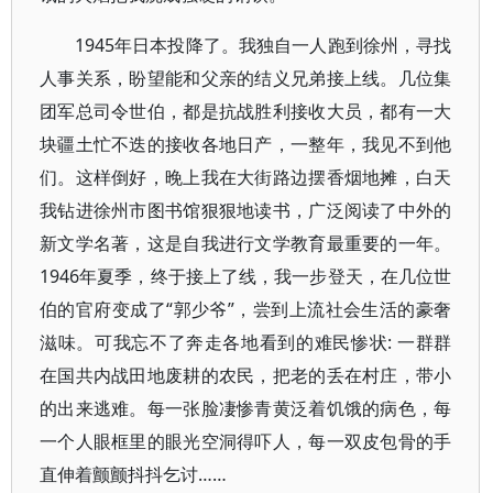
1945年日本投降了。我独自一人跑到徐州，寻找
人事关系，盼望能和父亲的结义兄弟接上线。几位集
团军总司令世伯，都是抗战胜利接收大员，都有一大
块疆土忙不迭的接收各地日产，一整年，我见不到他
们。这样倒好，晚上我在大街路边摆香烟地摊，白天
我钻进徐州市图书馆狠狠地读书，广泛阅读了中外的
新文学名著，这是自我进行文学教育最重要的一年。
1946年夏季，终于接上了线，我一步登天，在几位世
伯的官府变成了“郭少爷”，尝到上流社会生活的豪奢
滋味。可我忘不了奔走各地看到的难民惨状: 一群群
在国共内战田地废耕的农民，把老的丢在村庄，带小
的出来逃难。每一张脸凄惨青黄泛着饥饿的病色，每
一个人眼框里的眼光空洞得吓人，每一双皮包骨的手
直伸着颤颤抖抖乞讨……