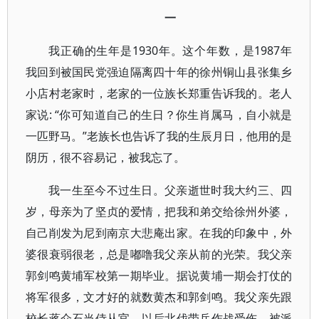
一
我正确的生年是1930年。这个年数，是1987年
我回到被国民党强迫隔离四十年的徐州铜山县张集乡
小店村老家时，老家的一位族长郑重告诉我的。老人
家说: “你可知道自己的生日？你生肖属马，自小就是
一匹野马。”老族长也告诉了我的生辰月日，他用的是
阴历，很不容易记，被我忘了。
我一生至今不过生日。父亲逝世时我大约三、四
岁，母亲为了坚贞的爱情，把我和弟交给徐州外婆，
自己削发为尼到南京大悲庵出家。在我的印象中，外
婆很衰弱很老，总是嘟噜我父亲从前的光荣。我父亲
郭剑鸣黄埔军校第一期毕业。据说黄埔一期会打仗的
将军很多，文才好的就数黄杰和郭剑鸣。我父亲先跟
校长蒋介石当侍从官，以后北伐带兵作战受伤，被派