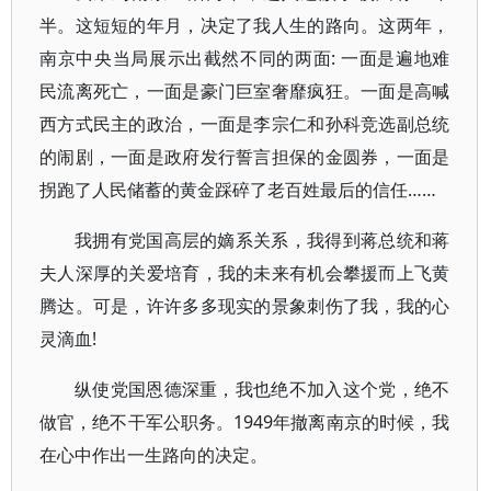
半。这短短的年月，决定了我人生的路向。这两年，
南京中央当局展示出截然不同的两面: 一面是遍地难
民流离死亡，一面是豪门巨室奢靡疯狂。一面是高喊
西方式民主的政治，一面是李宗仁和孙科竞选副总统
的闹剧，一面是政府发行誓言担保的金圆券，一面是
拐跑了人民储蓄的黄金踩碎了老百姓最后的信任……
我拥有党国高层的嫡系关系，我得到蒋总统和蒋
夫人深厚的关爱培育，我的未来有机会攀援而上飞黄
腾达。可是，许许多多现实的景象刺伤了我，我的心
灵滴血!
纵使党国恩德深重，我也绝不加入这个党，绝不
做官，绝不干军公职务。1949年撤离南京的时候，我
在心中作出一生路向的决定。