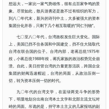
想远大，一家比一家气势雄伟，很有点百家争鸣的景
象。尽管如此，散兵游勇还是敌不过有组织的军力，
到八〇年代末，新兴的诗刊中土，大多被强大的资本
集团分化并吞，只剩下几个相互取暖的“同仁刊物”。
七〇至八〇年代，台湾政权发生巨大变化。国际
上，美国已挡不住各国和中国建交，挡不住大陆取代
台湾在联合国的位子。台湾内部，老蒋总统1975年
殁，小蒋总统1988年殁，蒋氏家族的政治权势完全崩
溃。自此，美日控管台湾的力量更形活跃，跨国企业
集团的财阀迅速帽起，台湾的局面，从政治压倒一
切，转为资本压倒一切的时代。
九〇年代的台湾文学，在蓝绿两党斗争的形势
下，明显地划分出南台湾本土文学和北部主流文坛对
峙的局面。吊诡的是，持守本土主义的几家报纸的副