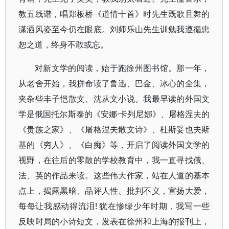
教五线谱，唱郑板桥《道情十首》时先生既歌且舞的
潇洒风姿至今仍在眼底。刘师乐山先生训勉我遵循忠
恕之道，终身不敢或忘。
对新文学的阅读，始于跑徐州图书馆。那一年，
从老舍开始，我拼命读了鲁迅、巴金、冰心的全集，
夹杂些丰子恺散文、沈从文小说。我最早读的外国文
学是俄国托尔斯泰的《安娜·卡列尼娜》、屠格涅夫的
《贵族之家》、《屠格涅夫散文诗》、杜斯妥也夫斯
基的《穷人》、《白痴》等，开启了阅读外国文学的
视野，在往后的零散的学校教育中，我一直寻找俄、
法、英的作品来读。这些伟大作家，站在人道的基本
点上，揭露黑暗、品评人性、批判不义，宣扬大爱，
每每让我感动得流泪! 犹在惨绿少年时期，我写一些
反映时局的小诗短文，发表在徐州和上海的报刊上，