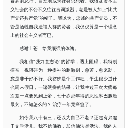
暴寡的恶行，自发地成为社会思想者。我谈及资本主
义社会的不公不义往往言词激烈，老是被人加上“比共
产党还共产党”的帽子。我以为，忠诚的共产党员，不
管是牺牲自我造福人群的贤者，我仅仅算是一个理念
上的社会主义者而已。
感谢上苍，给我顽强的体魄。
我相信“强力意志论”的哲学，遇上阻碍，我特别
振奋，视阻碍为一种提神的刺激剂，愈苦，愈来劲，
愈是非干好不行。我彷彿是个工作狂，平生很少过什
么周末假日，一迳硬拼的结果，让我生过三次大病每
次差一点要见到上帝，七十岁那年得的恶性淋巴腺癌
最玄，不知怎么的？ 治疗一年竟痊愈了。
如今我八十有三，还以为自己不老？还超有兴趣
干文学活儿。我不信佛教，却信佛法是活法。我的人