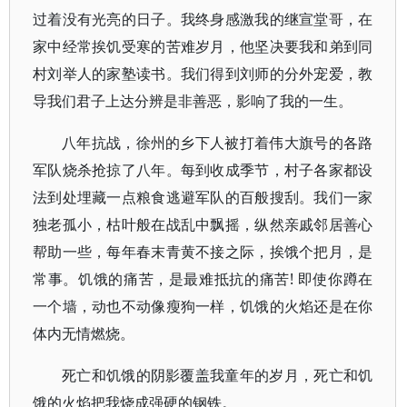
过着没有光亮的日子。我终身感激我的继宣堂哥，在
家中经常挨饥受寒的苦难岁月，他坚决要我和弟到同
村刘举人的家塾读书。我们得到刘师的分外宠爱，教
导我们君子上达分辨是非善恶，影响了我的一生。
八年抗战，徐州的乡下人被打着伟大旗号的各路
军队烧杀抢掠了八年。每到收成季节，村子各家都设
法到处埋藏一点粮食逃避军队的百般搜刮。我们一家
独老孤小，枯叶般在战乱中飘摇，纵然亲戚邻居善心
帮助一些，每年春末青黄不接之际，挨饿个把月，是
常事。饥饿的痛苦，是最难抵抗的痛苦! 即使你蹲在
一个墙，动也不动像瘦狗一样，饥饿的火焰还是在你
体内无情燃烧。
死亡和饥饿的阴影覆盖我童年的岁月，死亡和饥
饿的火焰把我烧成强硬的钢铁。