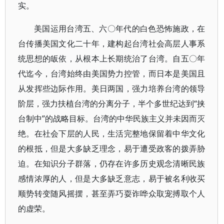
实。
美国运用台湾五、六〇年代的白色恐怖施政，在
台传播美国文化二十年，建构起台湾社会高层人事系
统思想的皈依，从根本上长期统治了台湾。自五〇年
代迄今，台湾始终由美国势力控管，而日本是美国且
从发挥些边际作用。美日两国，强力培养台湾的领导
阶层，强力扶植台湾的分离分子，半个多世纪达到“挟
台制中”的战略目标。台湾的中华民族主义并未因而灭
绝。在社会下层的人民，生活完整地保留着中华文化
的根抵，但是大多缺乏理念，易于遭受政客的拨弄胁
迫。在知识分子群落，仍存在许多历史观念清晰民族
感情浓厚的人，但是大多缺乏意志，易于被名利收买
顺势转变随风摇摆，甚至弄巧耍诈哗众取宠搏取个人
的虚荣。