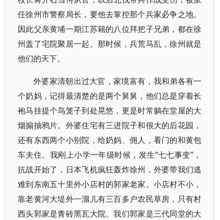
任徐州市警察局长，要他去掌控那个兵家必争之地。
因此父亲黄埔一期江苏籍的八位拜把子兄弟，都在徐
州盖了宅院聚居一起。那时候，兵荒马乱，徐州就是
他们的天下。
外婆家清朝出过大官，家境富有，我和弟各有一
个奶妈，记得最清楚的是两个舅舅，他们总是穿着长
袍马挂提个鸟笼子到处晃悠，更是时常躺在堂屋的大
烟搧抽鸦片。外婆住宅有三进院子和很大的后花园，
还有东西两个小别院，给奶妈、佣人，看门的和黄包
车夫住。我刚上小学一年级时候，发生“七七事变”，
抗战开始了，日本飞机疯狂轰炸徐州，外婆带我们逃
难到东南五十里外小店村的郭家老家。小店村不小，
靠老黄河大堤外一溜儿有三百多户农民草房，只有村
西头郭家是青砖黑瓦大院。我们郭家是三代同堂的大