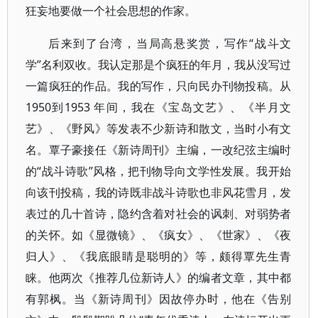
狂妄地要做一个社会思想的作家。
后来到了台湾，当局高悬奖赏，写作“战斗文
学”名利双收。我认定那是个疯狂的年月，我从没写过
一篇疯狂的作品。我的写作，只向民办刊物投稿。从
1950到1953 年间，我在《宝岛文艺》、《半月文
艺》、《野风》等发表不少新诗和散文，当时小有文
名。覃子豪接任《新诗周刊》主编，一改纪弦主编时
的“战斗诗歌”风格，把刊物导向文学性发展。我开始
向该刊投稿，我的诗既非战斗诗歌也非风花雪月，发
表过的几十首诗，隐约含着对社会的讽刺、对弱势者
的关怀。如《显微镜》、《疯女》、《世家》、《夜
归人》、《我底眼睛是聪明的》等，颇得覃先生青
睐。他两次《推荐几位新诗人》的编者文章，其中都
有郭枫。当《新诗周刊》因故停办时，他在《告别