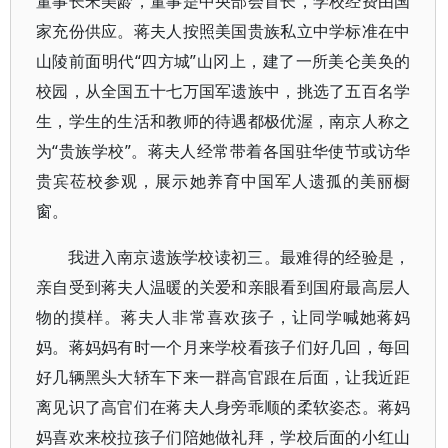
董事长宋美龄，董事是中央部会首长，学校经费由国
家充份供应。蒋夫人按照美国贵族私立中学标准在中
山陵前面明代“四方城”山冈上，建了一所美仑美奂的
校园，从全国五十七万国军遗族中，挑选了五百名学
生，学生的生活和教师的待遇都极优渥，南京人称之
为“贵族学校”。蒋夫人经常带着各国驻华使节或访华
贵宾莅校参观，展示她养育中国军人遗孤的美丽橱
窗。
我进入南京遗族学校读初三。最难得的经验是，
亲自受到蒋夫人温暖的关爱和亲眼看到国府最高层人
物的摸样。蒋夫人非常喜欢孩子，让同学喊她蒋妈
妈。蒋妈妈有时一个月来学校看孩子们好几回，每回
好几辆黑头大轿车下来一群高官跟在后面，让我近距
离见识了高官们在蒋夫人身旁乖顺的柔软姿态。蒋妈
妈喜欢来校拉孩子们陪她做礼拜，学校后面的小红山