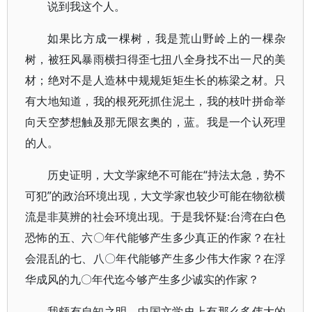
说到我这个人。
如果比方成一棵树，我是荒山野岭上的一棵杂
树，被狂风暴雨横扫得歪七扭八全身找不出一尺的美
材；绝对不是人造林中规规矩矩生长的栋梁之材。只
有大地知道，我的根死死抓住泥土，我的枝叶拼命举
向天空梦想触及那无限玄奥的，蓝。我是一个认死理
的人。
历史证明，大文学家绝不可能在“持法太急，势不
可犯”的政治环境出现，大文学家也较少可能在物欲横
流是非莫辨的社会环境出现。于是我怀疑:台湾在白色
恐怖的五、六〇年代能够产生多少真正的作家？在社
会混乱的七、八〇年代能够产生多少伟大作家？在浮
华成风的九〇年代迄今够产生多少诚实的作家？
我颇有自知之明。中国文学史上有那么多伟大的