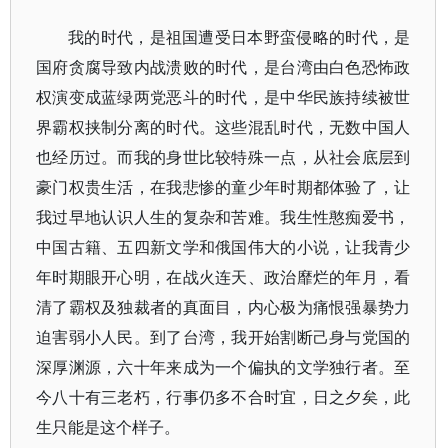
我的时代，是祖国遭受日本野蛮侵略的时代，是
国府贪腐导致内战溃败的时代，是台湾由白色恐怖政
权演变成蓝绿两党恶斗的时代，是中华民族持续被世
界霸权挟制分离的时代。这些混乱时代，无数中国人
也经历过。而我的身世比较特殊一点，从社会底层到
豪门权贵生活，在我悲惨的童少年时期都体验了，让
我过早地认识人生的复杂和苦难。我生性憨痴爱书，
中国古籍、五四新文学和俄国伟大的小说，让我青少
年时期眼开心明，在战火连天、政治靡烂的年月，看
清了霸权及独裁者的真面目，内心极为痛恨强暴势力
迫害弱小人民。到了台湾，我开始割断己身与党国的
深厚渊源，六十年来成为一个偏执的文学独行者。至
今八十有三老朽，行事仍多不合时宜，日之夕矣，此
生只能是这个样子。