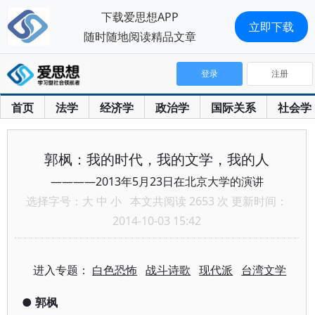
下载爱思想APP
立即下载
随时随地阅读精品文章
登录
注册
首页
法学
经济学
政治学
国际关系
社会学
郭枫：我的时代，我的文学，我的人
————2013年5月23日在北京大学的演讲
选择字号：
大
中
小
本文共阅读 2653 次 更新时间：
2014-10-03 15:42
进入专题：
白色恐怖
战斗诗歌
现代派
台湾文学
●
郭枫