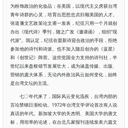
为粉饰政治的化妆品；在美国，以现代主义虏获台湾
青年诗群的心灵，培育出思想忠贞归顺美国的人才。
张道藩文艺政策论文甫一发表，纪弦只用一个月就创
办出《现代诗》季刊，随之广发《邀请函》，组织“现
代派”。我认定，纪弦在耍新诗迎合政治的手段，拒绝
参加他的诗刊和诗派。也不加入随后创办的《蓝星》
和《创世记》阵营。这些党国全力支持的诗刊社，半
世纪以来盘根错节发展壮大，成为涵盖传媒、出版、
营销的庞大体系，无论内外政治风云如何变化，始终
是台湾文坛的主流。
七〇年代来了，国际风云变化迅疾，台湾内部的
言论禁锢日渐松动。1972年台湾文学评论首次有人说
真话的年代。新加坡大学的关杰明、美国大学的唐文
标，用坦率的论述，在台北几家报刊连续发表六篇文