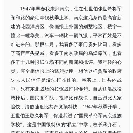
1947年早春我来到南京，住在七世伯张世希将军
颐和路的豪宅等候秋季上学。南京这几条街是高官新
建的花园洋房区，像画报上外国的别墅地区，楼宇一
幢比一幢华美，汽车一辆比一辆气派，平常百姓是不
准进来的。那段年月，我看多了豪门贵妇比阔，看多
了高官巨头显威，看多了南京政局的乌烟瘴气，也看
多了十几种报纸立场不同的新闻和批评。我年轻的心
灵，完全相信报上的猛烈批评，相信这样贪腐的政府
失去人民信任是没法打胜仗的。事实上，国共内战
中，只有东北战场的拉锯战打得惨烈。自从辽潘战役
垮掉后，国民党军队，投降比作战快，自己跑比人家
追快，溃败速度比共产党预料快。1947年秋季开学，
五世伯王敬久将军，保送我进了“国民革命军南京遗族
学校”。这是中国很特殊的“私立”中学，校长蒋介石，