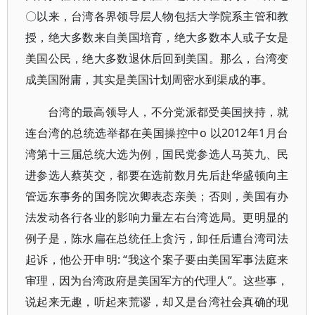
〇以来，台湾各界领导层人物包括大学院系主管和教
授，绝大多数来自美国培育，绝大多数本人或子女是
美国公民，绝大多数退休后回到美国。那么，台湾变
成美国附庸，其实是美国计划周密水到渠成的事。
台湾的最高领导人，不分党派都受美国挟持，就
连台湾的总统选举都在美国操控中o 以2012年1月台
湾第十三届总统大选为例，国民党参选人马英九、民
进参选人蔡英交，都要在选前数月先后赴华盛顿向主
管远东事务的国务院次卿表态亲美；否则，美国有办
法发动各行各业的影响力量左右台湾选局。更明显的
例子是，陈水扁在总统任上贪污，卸任后遭台湾司法
起诉，他公开申明: “我这个案子要由美国军事法庭来
审理，因为台湾政府是美国军方的代理人”。这些事，
说起来无趣，听起来荒谬，却又是台湾社会真确的现