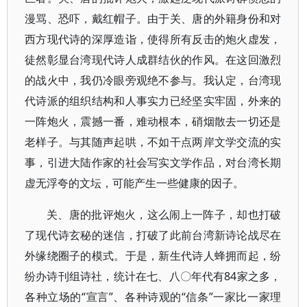
漫骂、恐吓，戴红帽子。由于关、唐的外籍身份和对
西方现代诗的深厚造诣，使得所有反击的炮火虚发，
徒然彰显台湾现代诗人成群结伙的作风。在这回激烈
的战火中，我仍冷眼旁观绝不参与。我认定，台湾现
代诗派的组织结构和人事实力已经坚实牢固，外来的
一阵炮火，震撼一番，难动根本，硝烟散去一切还是
老样子。与其随声起哄，不如干点两岸文学交流的实
事，引进大陆作家的社会写实文学作品，对台湾长期
虚无浮夸的文坛，可能产生一些健康的因子。
关、唐的批评炮火，这么闹上一阵子，却也打破
了现代诗玄秘的迷信，打破了此前台湾新诗论战尽在
外缘绕圈子的模式。于是，新生代诗人蜂拥而起，纷
纷办诗刊组诗社，统计在七、八〇年代有84家之多，
各种立场的“宣言”、各种诗观的“信条”一家比一家理