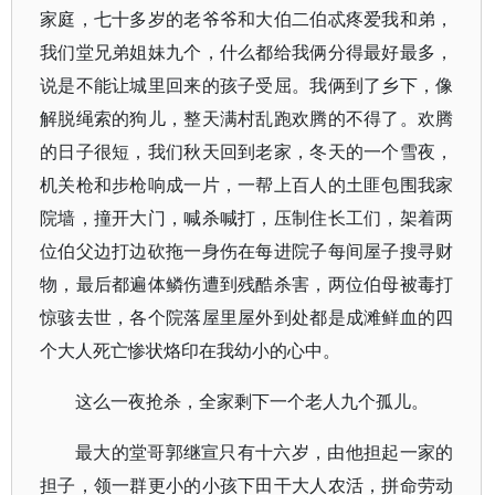
家庭，七十多岁的老爷爷和大伯二伯忒疼爱我和弟，
我们堂兄弟姐妹九个，什么都给我俩分得最好最多，
说是不能让城里回来的孩子受屈。我俩到了乡下，像
解脱绳索的狗儿，整天满村乱跑欢腾的不得了。欢腾
的日子很短，我们秋天回到老家，冬天的一个雪夜，
机关枪和步枪响成一片，一帮上百人的土匪包围我家
院墙，撞开大门，喊杀喊打，压制住长工们，架着两
位伯父边打边砍拖一身伤在每进院子每间屋子搜寻财
物，最后都遍体鳞伤遭到残酷杀害，两位伯母被毒打
惊骇去世，各个院落屋里屋外到处都是成滩鲜血的四
个大人死亡惨状烙印在我幼小的心中。
这么一夜抢杀，全家剩下一个老人九个孤儿。
最大的堂哥郭继宣只有十六岁，由他担起一家的
担子，领一群更小的小孩下田干大人农活，拼命劳动