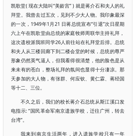
凯歌堂( 现在大陆叫“美龄宫” ) 就是蒋介石和夫人的礼
拜堂。我曾去过五次，见到不少大人物。我印象最深
的一次，1949年1月21 日蒋总统宣布“引退”次日星期
六上午在凯歌堂由总统的家庭牧师周联华主持礼拜，
这次遗校派我班同学26人前往站在礼拜堂后排。总统
和夫人从三楼回廊下到二楼会堂的时候，总统的尊严
形象仍然英气逼人，但我看得很清楚，他的脸色是从
来未有的苍白，整场礼拜的氛间也显得十分凄凉。那
天参加的大人物，有张群、何应钦、黄仁霖、蒋经国
等十二、三位。
不久之后，我们的校长蒋介石总统从斯江溪口发
电指示: “国民革命军南京遗族学校，迁往广州，转去
台湾”。
我来到南京生活两年，进入遗族学校只有一年