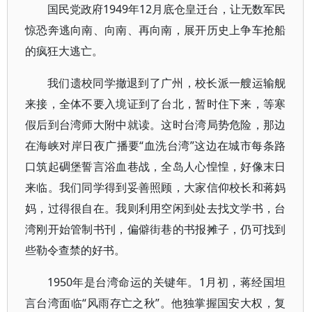
国民党政府1949年12月底仓皇迁台，让无数军民
惊恐奔逃向南、向南、再向南，展开历史上争车抢船
的疯狂大逃亡。
我们遗校同学撤退到了广州，校长派一艘运输舰
来接，全体不要入境证到了台北，暂时住下来，等寒
假后到台湾师大附中就读。这时台湾局势危险，那边
在海峡对岸日夜广播要“血洗台湾”这边在城市每条路
口筑起碉堡誓言浴血巷战，全岛人心惶惶，好像末日
来临。我们同学得到妥善照顾，大家信仰校长和蒋妈
妈，过得很自在。我则利用空闲到处去找文学书，台
湾刚开始管制书刊，偏僻街巷的书报摊子，仍可找到
些勒令查禁的好书。
1950年是台湾命运的关键年。1月初，蒋经国坦
言台湾面临“风雨存亡之秋”。他独掌握国安大权，复