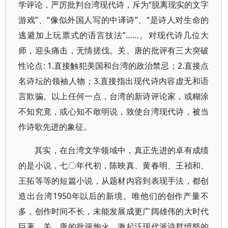
学评论，严厉批判台湾现代诗，斥为“脱离现实的文字
游戏”、“像似外国人写的中译诗”、“是诗人对生命的
逃避加上玩票式的语言技法”……。对现代诗几位大
师，迎头痛击，无情搓伐。关、唐的批评有三大突破
性论点: 1.直接触犯美国和台湾的政治禁忌；2.直接点
名诗坛的领袖人物；3.直接指出现代诗内容虚无和语
言欺骗。以上任何一点，台湾的新诗评论家，或糊涂
不知究竟，或心知不敢明说，致使台湾现代诗，被当
作诗歌先进的象征。
其实，在台湾文学领域中，真正先进的卓有成绩
的是小说，七〇年代初，陈映真、黄春明、王祯和、
王拓等等的短篇小说，从题材内容到表现手法，都创
造出台湾1950年以后的新境。唯他们的创作产量不
多，创作时间不长，未能发展成更广阔雄伟的大时代
巨著。关、唐的批评炮火，激起泛现代派诗群愤怒的