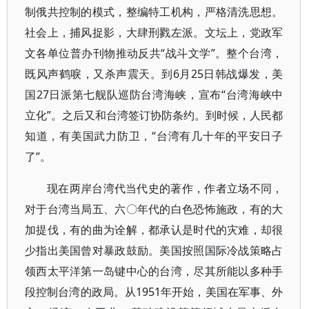
制俄共控制的模式，整编特工机构，严格清洗思想。
社会上，捕风捉影，大肆刑戮左派。文坛上，党政军
文各单位普办刊物推动反共“战斗文学”。整个台湾，
既风声鹤唳，又杀声震天。到6月25日韩战爆发，美
国27日派第七舰队巡防台湾海峡，宣布“台湾海峡中
立化”。之后又和台湾签订协防条约。到时候，人民都
知道，有美国武力防卫，“台湾有几十年的平安日子
了”。
现在两岸台湾代当代史的著作，作者立场不同，
对于台湾当局五、六〇年代的白色恐怖施政，有的大
加提伐，有的曲为诠解，都承认是时代的灾难，却很
少指出美国曾对暴政鼓励。美国按照国际冷战策略占
领西太平洋第一岛键中心的台湾，尽其所能以多种手
段控制台湾的政局。从1951年开始，美国在军事、外