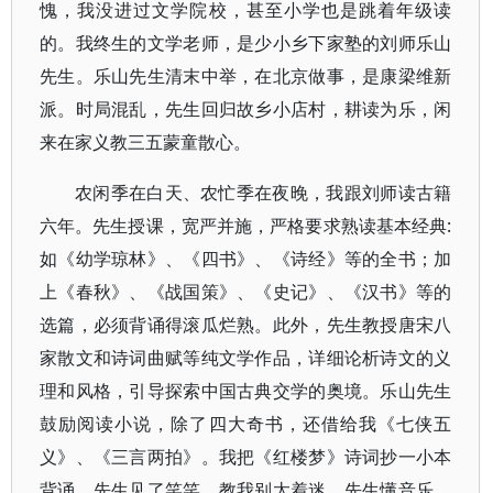
愧，我没进过文学院校，甚至小学也是跳着年级读
的。我终生的文学老师，是少小乡下家塾的刘师乐山
先生。乐山先生清末中举，在北京做事，是康梁维新
派。时局混乱，先生回归故乡小店村，耕读为乐，闲
来在家义教三五蒙童散心。
农闲季在白天、农忙季在夜晚，我跟刘师读古籍
六年。先生授课，宽严并施，严格要求熟读基本经典:
如《幼学琼林》、《四书》、《诗经》等的全书；加
上《春秋》、《战国策》、《史记》、《汉书》等的
选篇，必须背诵得滚瓜烂熟。此外，先生教授唐宋八
家散文和诗词曲赋等纯文学作品，详细论析诗文的义
理和风格，引导探索中国古典交学的奥境。乐山先生
鼓励阅读小说，除了四大奇书，还借给我《七侠五
义》、《三言两拍》。我把《红楼梦》诗词抄一小本
背诵，先生见了笑笑，教我别太着迷。先生懂音乐，