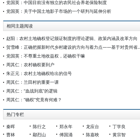
党国英：中国目前没有独立的农民社会养老保险制度
党国英：关于中国土地影子市场的一个研判与延伸分析
相同主题阅读
赵阳：农村土地确权登记颁证制度的理论逻辑、政策内涵及改革方向
贺雪峰：正确把握新时代乡村建设的方向与着力点——基于对贵州省六
党国英：不尊重土地收益权，还确权干嘛
周其仁：农村确权要到户
朱正元：农村土地确权给出的信号
周其仁：兰田村的重要一课
周其仁：“血战到底”的逻辑
周其仁：“确权”究竟有何难？
热门专栏
秦晖
陈行之
郑永年
龙应台
丁学良
曹林
鄢烈山
傅国涌
陈嘉映
黄宗智