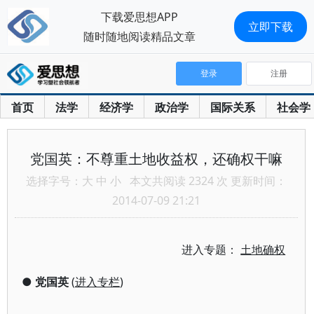
下载爱思想APP
立即下载
随时随地阅读精品文章
登录
注册
首页
法学
经济学
政治学
国际关系
社会学
党国英：不尊重土地收益权，还确权干嘛
选择字号：
大
中
小
本文共阅读 2324 次 更新时间：
2014-07-09 21:21
进入专题：
土地确权
●
党国英
(
进入专栏
)