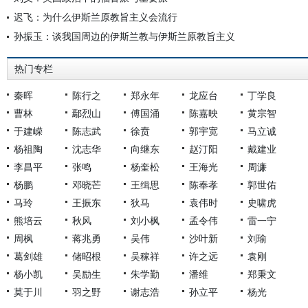
迟飞：为什么伊斯兰原教旨主义会流行
孙振玉：谈我国周边的伊斯兰教与伊斯兰原教旨主义
热门专栏
秦晖
陈行之
郑永年
龙应台
丁学良
曹林
鄢烈山
傅国涌
陈嘉映
黄宗智
于建嵘
陈志武
徐贲
郭宇宽
马立诚
杨祖陶
沈志华
向继东
赵汀阳
戴建业
李昌平
张鸣
杨奎松
王海光
周濂
杨鹏
邓晓芒
王缉思
陈奉孝
郭世佑
马玲
王振东
狄马
袁伟时
史啸虎
熊培云
秋风
刘小枫
孟令伟
雷一宁
周枫
蒋兆勇
吴伟
沙叶新
刘瑜
葛剑雄
储昭根
吴稼祥
许之远
袁刚
杨小凯
吴励生
朱学勤
潘维
郑秉文
莫于川
羽之野
谢志浩
孙立平
杨光