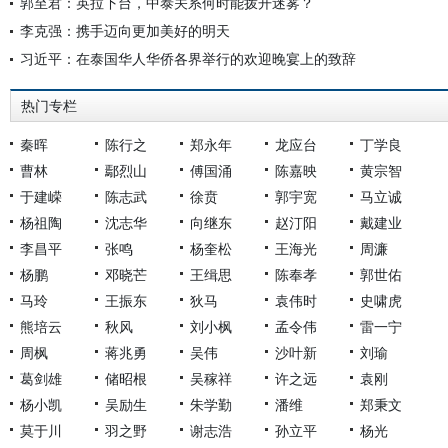
郭至君：英拉下台，中泰关系何时能拨开迷雾？
李克强：携手迈向更加美好的明天
习近平：在泰国华人华侨各界举行的欢迎晚宴上的致辞
热门专栏
秦晖
陈行之
郑永年
龙应台
丁学良
曹林
鄢烈山
傅国涌
陈嘉映
黄宗智
于建嵘
陈志武
徐贲
郭宇宽
马立诚
杨祖陶
沈志华
向继东
赵汀阳
戴建业
李昌平
张鸣
杨奎松
王海光
周濂
杨鹏
邓晓芒
王缉思
陈奉孝
郭世佑
马玲
王振东
狄马
袁伟时
史啸虎
熊培云
秋风
刘小枫
孟令伟
雷一宁
周枫
蒋兆勇
吴伟
沙叶新
刘瑜
葛剑雄
储昭根
吴稼祥
许之远
袁刚
杨小凯
吴励生
朱学勤
潘维
郑秉文
莫于川
羽之野
谢志浩
孙立平
杨光