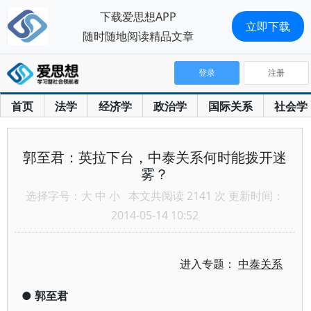
下载爱思想APP
立即下载
随时随地阅读精品文章
登录
注册
首页
法学
经济学
政治学
国际关系
社会学
郭至君：英拉下台，中泰关系何时能拨开迷
雾？
选择字号：
大
中
小
本文共阅读 2141 次 更新时间：
2014-05-14 10:52
进入专题：
中泰关系
●
郭至君