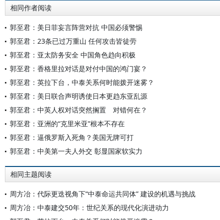
相同作者阅读
郭至君：美日菲妄言阵营对抗 中国必须警惕
郭至君：23条已过万重山 任何攻击皆徒劳
郭至君：亚太防务安全 中国角色趋向积极
郭至君：香格里拉对话是对付中国的鸿门宴？
郭至君：英拉下台，中泰关系何时能拨开迷雾？
郭至君：美日联合声明诱使日本更趋东亚乱源
郭至君：中英人权对话突然搁置 对错何在？
郭至君：亚洲的“克里米亚”根本不存在
郭至君：逼俄罗斯入死角？美国无牌可打
郭至君：中美第一夫人外交 彰显国家软实力
相同主题阅读
周方冶：代际更迭视角下“中泰命运共同体” 建设的机遇与挑战
周方冶：中泰建交50年：世纪关系的现代化演进动力