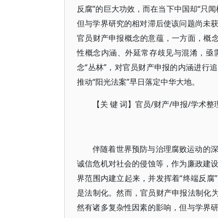
反腐”的巨大功效，而在当下中国却“只
但与学界研究的相对滞后使该问题尚未
官员财产申报概念的意蕴，一方面，概念
性概念内涵、外延常存歧见与混淆，亟
念“丛林”，对官员财产申报的内涵进行
推动“阳光法案”早日落定中华大地。
【关 键 词】官员/财产/申报/学术整
伴随着世界预防与治理腐败运动的
诚信危机对社会的侵蚀等，作为廉政建
界范围内建立起来，并发挥着“终端反腐
是法制化。然而，官员财产申报法制化为
然有诸多复杂性因素的影响，但与学界