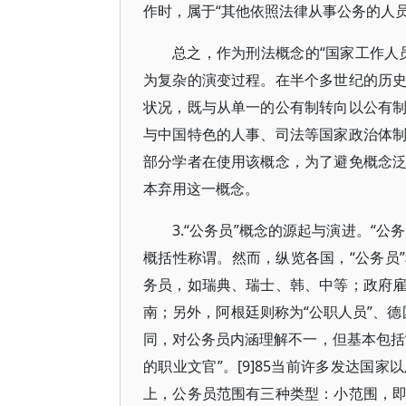
作时，属于“其他依照法律从事公务的人员
总之，作为刑法概念的“国家工作人
为复杂的演变过程。在半个多世纪的历
状况，既与从单一的公有制转向以公有
与中国特色的人事、司法等国家政治体
部分学者在使用该概念，为了避免概念
本弃用这一概念。
3.“公务员”概念的源起与演进。“公务员”一
概括性称谓。然而，纵览各国，“公务员
务员，如瑞典、瑞士、韩、中等；政府
南；另外，阿根廷则称为“公职人员”、德
同，对公务员内涵理解不一，但基本包括
的职业文官”。[9]85当前许多发达国
上，公务员范围有三种类型：小范围，