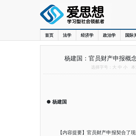
首页
法学
经济学
政治学
国际
杨建国：官员财产申报概
选择字号：
大
中
小
本文
●
杨建国
【内容提要】官员财产申报契合了现