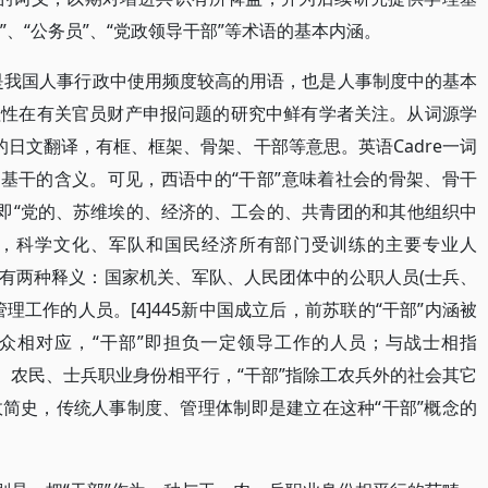
”、“公务员”、“党政领导干部”等术语的基本内涵。
部”是我国人事行政中使用频度较高的用语，也是人事制度中的基本
理性在有关官员财产申报问题的研究中鲜有学者关注。从词源学
e的日文翻译，有框、框架、骨架、干部等意思。英语Cadre一词
、基干的含义。可见，西语中的“干部”意味着社会的骨架、骨干
，即“党的、苏维埃的、经济的、工会的、共青团的和其他组织中
，科学文化、军队和国民经济所有部门受训练的主要专业人
干部”有两种释义：国家机关、军队、人民团体中的公职人员(士兵、
理工作的人员。[4]445新中国成立后，前苏联的“干部”内涵被
众相对应，“干部”即担负一定领导工作的人员；与战士相指
、农民、士兵职业身份相平行，“干部”指除工农兵外的社会其它
简史，传统人事制度、管理体制即是建立在这种“干部”概念的