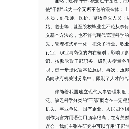
显然，这种“干部”概念过于宽泛，特
使“干部”成为一个无所不包的混杂体：
术员，到教师、医护、畜牧兽医人员；
姑、道士等，甚至院校毕业生不论从事何
义基本方法论，也不符合现代管理科学的分
先，管理模式单一化。把众多行业、职
行业、职业与岗位的内在差别，影响了
识。按照党政干部职务、级别去衡量各
职，进一步强化官本位意识。再次，压
员向政府机关过分集中，限制了人才的合
伴随着我国建立现代人事管理制度
泛、缺乏科学分类的“干部”概念在一定程
机关、事业单位、国有企业、人民团体
别作为官方用语使用频率很高，在有关
误会，我们主张在研究中可以弃用“干部”