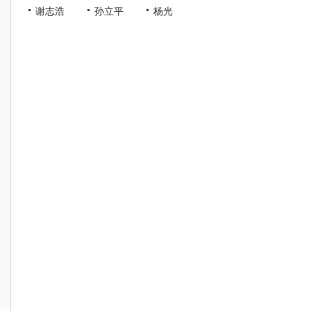
谢志浩
孙立平
杨光