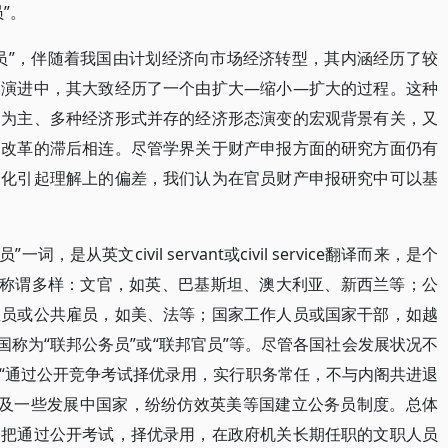
”。
员”，伴随着我国由计划经济向市场经济转型，其内涵经历了较
史演进中，其大致经历了一个由扩大—缩小—扩大的过程。这种
制为主、多种经济形式并存的经济形态演变的宏观背景有关，又
制改革的滞后相连。尽管学界关于财产申报方面的研究方面仍有
泛化引起理解上的偏差，我们认为在官员财产申报研究中可以基
词，是从英文civil servant或civil service翻译而来，是个
”称谓多样：文官，如英、巴基斯坦、澳大利亚、新西兰等；公
雇员或公共雇员，如美、法等；国家工作人员或国家干部，如越
国称为“联邦公务员”或“联邦官员”等。尽管各国社会发展状况不
“通过公开竞争考试择优录用，实行职务常任，不与内阁共进退
家以及一些发展中国家，纷纷仿效英美等国建立公务员制度。总体
即把通过公开考试，择优录用，在政府机关长期任职的文职人员