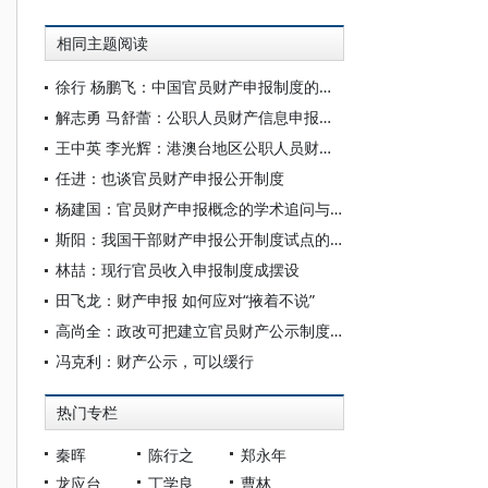
相同主题阅读
徐行 杨鹏飞：中国官员财产申报制度的实现障碍与突破路径
解志勇 马舒蕾：公职人员财产信息申报与公开研究
王中英 李光辉：港澳台地区公职人员财产申报制度分析
任进：也谈官员财产申报公开制度
杨建国：官员财产申报概念的学术追问与澄清——基于学术整理的视域
斯阳：我国干部财产申报公开制度试点的现状和思考
林喆：现行官员收入申报制度成摆设
田飞龙：财产申报 如何应对“掖着不说”
高尚全：政改可把建立官员财产公示制度作突破口
冯克利：财产公示，可以缓行
热门专栏
秦晖
陈行之
郑永年
龙应台
丁学良
曹林