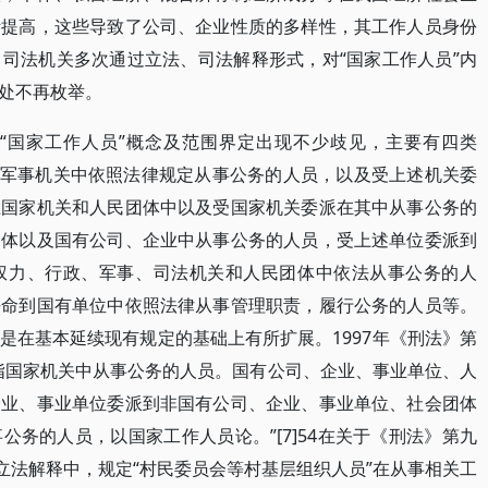
断提高，这些导致了公司、企业性质的多样性，其工作人员身份
司法机关多次通过立法、司法解释形式，对“国家工作人员”内
处不再枚举。
对“国家工作人员”概念及范围界定出现不少歧见，主要有四类
法、军事机关中依照法律规定从事公务的人员，以及受上述机关委
在国家机关和人民团体中以及受国家机关委派在其中从事公务的
团体以及国有公司、企业中从事公务的人员，受上述单位委派到
权力、行政、军事、司法机关和人民团体中依法从事公务的人
任命到国有单位中依照法律从事管理职责，履行公务的人员等。
是在基本延续现有规定的基础上有所扩展。1997年《刑法》第
指国家机关中从事公务的人员。国有公司、企业、事业单位、人
企业、事业单位委派到非国有公司、企业、事业单位、社会团体
务的人员，以国家工作人员论。”[7]54在关于《刑法》第九
立法解释中，规定“村民委员会等村基层组织人员”在从事相关工