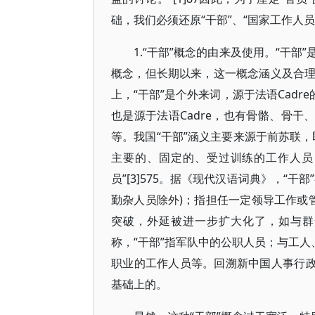
础，我们必须还原“干部”、“国家工作人员
1.“干部”概念的由来及使用。“干
概念，但长期以来，这一概念涵义及合
上，“干部”是个外来词，源于法语Cadr
也是源于法语Cadre，也有骨骼、骨干
等。我国“干部”涵义主要来源于前苏联
主要的、固定的、受过训练的工作人员
员”[3]575。据《现代汉语词典》，“
勤杂人员除外)；指担任一定领导工作或管
突破，外延被进一步扩大化了，如与群
称，“干部”指军队中的公职人员；与工人
职业的工作人员等。回溯新中国人事行政
基础上的。