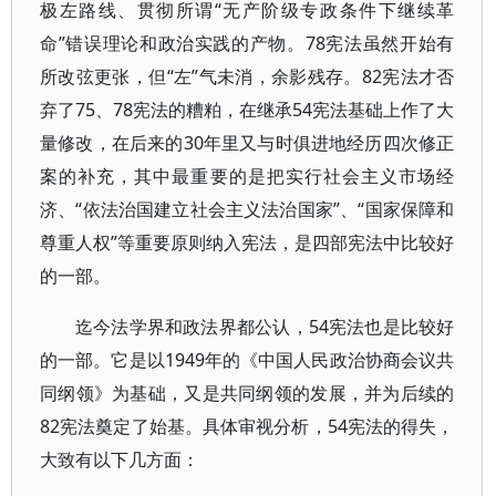
极左路线、贯彻所谓“无产阶级专政条件下继续革
命”错误理论和政治实践的产物。78宪法虽然开始有
所改弦更张，但“左”气未消，余影残存。82宪法才否
弃了75、78宪法的糟粕，在继承54宪法基础上作了大
量修改，在后来的30年里又与时俱进地经历四次修正
案的补充，其中最重要的是把实行社会主义市场经
济、“依法治国建立社会主义法治国家”、“国家保障和
尊重人权”等重要原则纳入宪法，是四部宪法中比较好
的一部。
迄今法学界和政法界都公认，54宪法也是比较好
的一部。它是以1949年的《中国人民政治协商会议共
同纲领》为基础，又是共同纲领的发展，并为后续的
82宪法奠定了始基。具体审视分析，54宪法的得失，
大致有以下几方面：