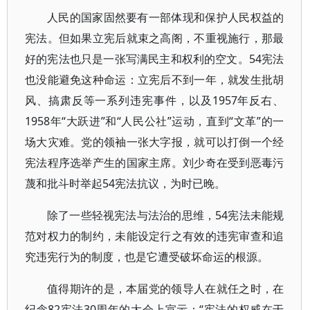
人民的国家固然要有一部体现和保护人民权益的
宪法。但如果立宪后就束之高阁，不重视施行，那最
好的宪法也只是一张写满民主和权利的空文。54宪法
也没能避免这种命运：立宪后不到一年，就发生批胡
风、搞肃反等一系列违宪事件，以及1957年反右、
1958年“大跃进”和“人民公社”运动，直到“文革”的一
场大灾难。党的领袖一张大字报，就可以打倒一个经
宪法程序选举产生的国家主席。刘少奇在受到恶毒污
蔑和批斗时举起54宪法抗议，为时已晚。
除了一些轻视宪法与法治的思维，54宪法未能规
范对权力的制约，未能设定行之有效的违宪审查和追
究违宪行为的制度，也是它遭受破坏命运的根源。
值得期许的是，本届党的领导人在就任之时，在
纪念82宪法30周年的大会上宣示：“宪法的权威在于