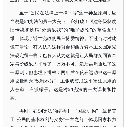
至于“公民在法律上一律平等”这一神圣原则，应
当说是54宪法的另一大亮点，它打破了封建等级制度
旧传统和所谓“分清敌我”的“唯阶级论”的革命党思
维，体现了近世宪政的民主博爱精神。不过当时对此
也有争论。有人认为这样就会和西方资本主义国家宪
法规定得一样；也有人认为这就是让人民群众同资本
家与阶级敌人平等了，万万不可。最后虽然通过了这
一原则，但也埋下祸根：两年后在反右运动中这一原
则被批判为“敌我不分”，主张或赞成这个宪法原则的
人被戴上右派帽子。这是对54宪法的一大讽刺和悖
离。
再则，在54宪法的结构中，“国家机构”一章是置
于“公民的基本权利与义务”一章之前，体现国家权力