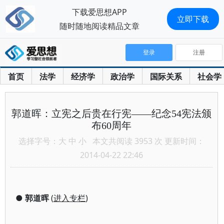
下载爱思想APP
立即下载
随时随地阅读精品文章
登录
注册
首页
法学
经济学
政治学
国际关系
社会学
郭道晖：立宪之后贵在行宪——纪念54宪法颁
布60周年
选择字号：
大
中
小
本文共阅读 3953 次 更新时间：
2014-04-22 22:46
●
郭道晖
(
进入专栏
)