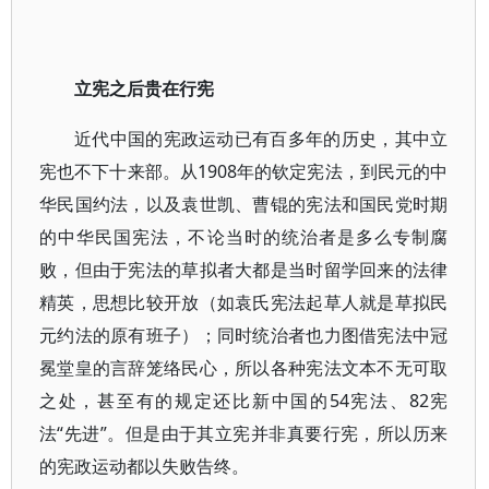
立宪之后贵在行宪
近代中国的宪政运动已有百多年的历史，其中立
宪也不下十来部。从1908年的钦定宪法，到民元的中
华民国约法，以及袁世凯、曹锟的宪法和国民党时期
的中华民国宪法，不论当时的统治者是多么专制腐
败，但由于宪法的草拟者大都是当时留学回来的法律
精英，思想比较开放（如袁氏宪法起草人就是草拟民
元约法的原有班子）；同时统治者也力图借宪法中冠
冕堂皇的言辞笼络民心，所以各种宪法文本不无可取
之处，甚至有的规定还比新中国的54宪法、82宪
法“先进”。但是由于其立宪并非真要行宪，所以历来
的宪政运动都以失败告终。