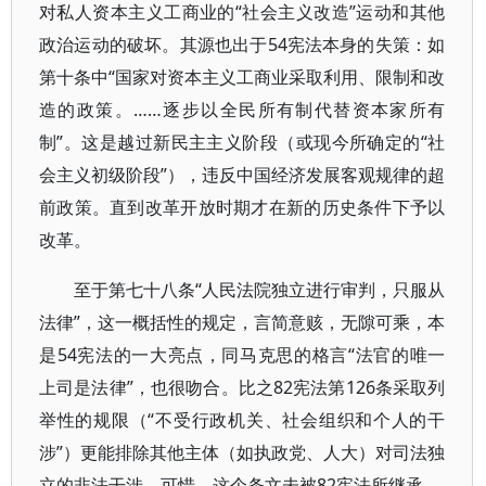
对私人资本主义工商业的“社会主义改造”运动和其他
政治运动的破坏。其源也出于54宪法本身的失策：如
第十条中“国家对资本主义工商业采取利用、限制和改
造的政策。……逐步以全民所有制代替资本家所有
制”。这是越过新民主主义阶段（或现今所确定的“社
会主义初级阶段”），违反中国经济发展客观规律的超
前政策。直到改革开放时期才在新的历史条件下予以
改革。
至于第七十八条“人民法院独立进行审判，只服从
法律”，这一概括性的规定，言简意赅，无隙可乘，本
是54宪法的一大亮点，同马克思的格言“法官的唯一
上司是法律”，也很吻合。比之82宪法第126条采取列
举性的规限（“不受行政机关、社会组织和个人的干
涉”）更能排除其他主体（如执政党、人大）对司法独
立的非法干涉。可惜，这个条文未被82宪法所继承。