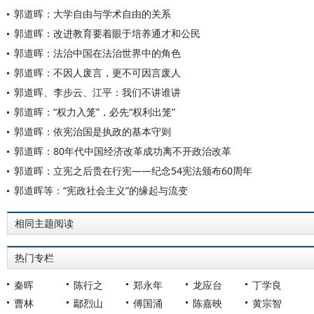
郭道晖：大学自由与学术自由的关系
郭道晖：改进教育要着眼于培养通才和公民
郭道晖：法治中国在法治世界中的角色
郭道晖：不因人废言，更不可因言废人
郭道晖、李步云、江平：我们不讲谁讲
郭道晖：“权力入笼”，必先“权利出笼”
郭道晖：依宪治国是执政的基本守则
郭道晖：80年代中国经济改革成功离不开政治改革
郭道晖：立宪之后贵在行宪——纪念54宪法颁布60周年
郭道晖等：“宪政社会主义”的缘起与流变
相同主题阅读
热门专栏
秦晖
陈行之
郑永年
龙应台
丁学良
曹林
鄢烈山
傅国涌
陈嘉映
黄宗智