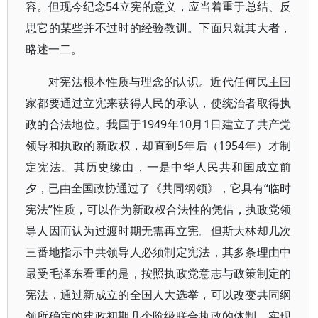
容。但现今纪念54立宪的意义，应当着重于总结、反
思它的某些并不过时的经验教训。下面只就其大者，
略述一二。
对宪法根本性质与理念的认识。近代任何民主国
家都要通过立宪来获得人民的承认，使统治者取得执
政的合法地位。我国于1949年10月1日建立了共产党
领导和执政的新政权，却直到5年后（1954年）才制
定宪法。其历史缘由，一是中华人民共和国成立前
夕，已由全国政协通过了《共同纲领》，它具有“临时
宪法”性质，可以作为新政权合法性的凭借，执政党领
导人因而认为过渡时期无需再立宪。但斯大林却几次
三番地指示中共领导人必须制定宪法，其多条理由中
最受毛泽东看重的是，按照执政党意志与政策制定的
宪法，通过新成立的全国人大选举，可以改变共同纲
领所确定的建政初期几个阶级联合执政的体制，实现