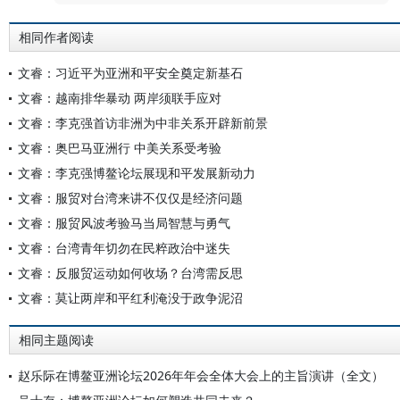
相同作者阅读
文睿：习近平为亚洲和平安全奠定新基石
文睿：越南排华暴动 两岸须联手应对
文睿：李克强首访非洲为中非关系开辟新前景
文睿：奥巴马亚洲行 中美关系受考验
文睿：李克强博鳌论坛展现和平发展新动力
文睿：服贸对台湾来讲不仅仅是经济问题
文睿：服贸风波考验马当局智慧与勇气
文睿：台湾青年切勿在民粹政治中迷失
文睿：反服贸运动如何收场？台湾需反思
文睿：莫让两岸和平红利淹没于政争泥沼
相同主题阅读
赵乐际在博鳌亚洲论坛2026年年会全体大会上的主旨演讲（全文）