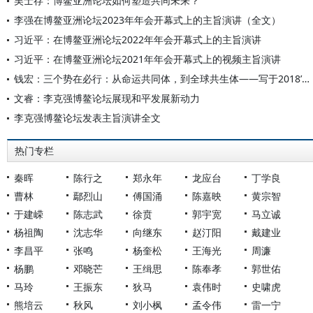
吴士存：博鳌亚洲论坛如何塑造共同未来？
李强在博鳌亚洲论坛2023年年会开幕式上的主旨演讲（全文）
习近平：在博鳌亚洲论坛2022年年会开幕式上的主旨演讲
习近平：在博鳌亚洲论坛2021年年会开幕式上的视频主旨演讲
钱宏：三个势在必行：从命运共同体，到全球共生体——写于2018’博鳌亚洲论坛开幕之际
文睿：李克强博鳌论坛展现和平发展新动力
李克强博鳌论坛发表主旨演讲全文
热门专栏
秦晖
陈行之
郑永年
龙应台
丁学良
曹林
鄢烈山
傅国涌
陈嘉映
黄宗智
于建嵘
陈志武
徐贲
郭宇宽
马立诚
杨祖陶
沈志华
向继东
赵汀阳
戴建业
李昌平
张鸣
杨奎松
王海光
周濂
杨鹏
邓晓芒
王缉思
陈奉孝
郭世佑
马玲
王振东
狄马
袁伟时
史啸虎
熊培云
秋风
刘小枫
孟令伟
雷一宁