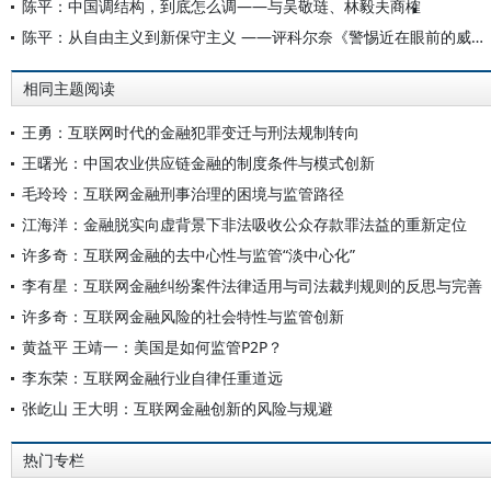
陈平：中国调结构，到底怎么调——与吴敬琏、林毅夫商榷
陈平：从自由主义到新保守主义 ——评科尔奈《警惕近在眼前的威胁》
相同主题阅读
王勇：互联网时代的金融犯罪变迁与刑法规制转向
王曙光：中国农业供应链金融的制度条件与模式创新
毛玲玲：互联网金融刑事治理的困境与监管路径
江海洋：金融脱实向虚背景下非法吸收公众存款罪法益的重新定位
许多奇：互联网金融的去中心性与监管“淡中心化”
李有星：互联网金融纠纷案件法律适用与司法裁判规则的反思与完善
许多奇：互联网金融风险的社会特性与监管创新
黄益平 王靖一：美国是如何监管P2P？
李东荣：互联网金融行业自律任重道远
张屹山 王大明：互联网金融创新的风险与规避
热门专栏