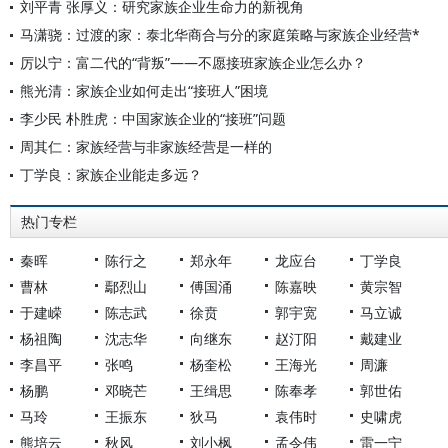
刘平青 张厚义：研究家族企业生命力的新视角
马潇骁：过渡的家：泰北华商合与分的家庭策略与家族企业经营*
厉以宁：富二代的“背叛”——不愿接班家族企业怎么办？
熊光清：家族企业如何走出“接班人”困境
李少民 朴胜虎：中国家族企业的“接班”问题
周其仁：家族经营与非家族经营是一样的
丁学良：家族企业能走多远？
热门专栏
秦晖
陈行之
郑永年
龙应台
丁学良
曹林
鄢烈山
傅国涌
陈嘉映
黄宗智
于建嵘
陈志武
徐贲
郭宇宽
马立诚
杨祖陶
沈志华
向继东
赵汀阳
戴建业
李昌平
张鸣
杨奎松
王海光
周濂
杨鹏
邓晓芒
王缉思
陈奉孝
郭世佑
马玲
王振东
狄马
袁伟时
史啸虎
熊培云
秋风
刘小枫
孟令伟
雷一宁