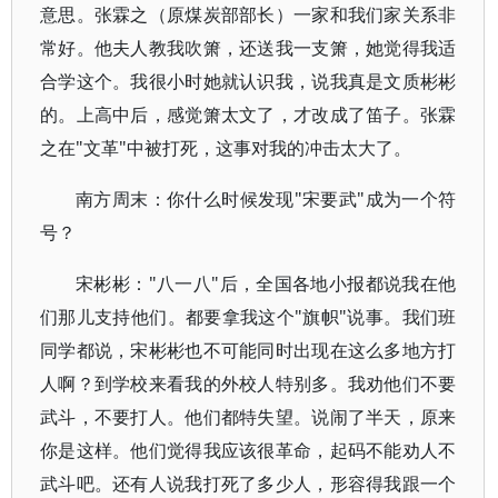
意思。张霖之（原煤炭部部长）一家和我们家关系非
常好。他夫人教我吹箫，还送我一支箫，她觉得我适
合学这个。我很小时她就认识我，说我真是文质彬彬
的。上高中后，感觉箫太文了，才改成了笛子。张霖
之在"文革"中被打死，这事对我的冲击太大了。
南方周末：你什么时候发现"宋要武"成为一个符
号？
宋彬彬："八一八"后，全国各地小报都说我在他
们那儿支持他们。都要拿我这个"旗帜"说事。我们班
同学都说，宋彬彬也不可能同时出现在这么多地方打
人啊？到学校来看我的外校人特别多。我劝他们不要
武斗，不要打人。他们都特失望。说闹了半天，原来
你是这样。他们觉得我应该很革命，起码不能劝人不
武斗吧。还有人说我打死了多少人，形容得我跟一个