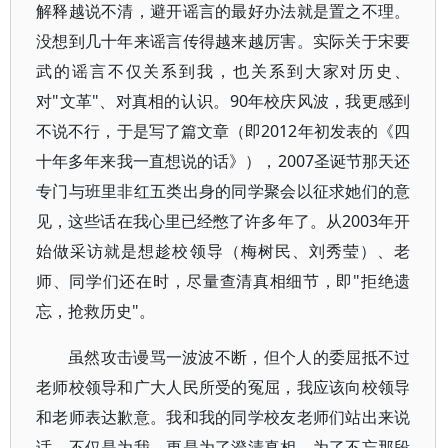
解释越说不清，避开谣言的最好办法就是置之不理。
没想到几十年来谣言传得越来越厉害。实际关于宋要
武的谣言不仅关系到我，也关系到大家对历史、
对"文革"、对真相的认识。90年校庆风波，我更感到
不说不行，于是写了篇文章（即2012年初发表的《四
十年多年来我一直想说的话》），2007圣诞节那天还
专门与班里非红五类出身的同学聚会以征求她们的意
见，这些话在我心里已经憋了许多年了。从2003年开
始做采访就是想趁校领导（梅树民、刘秀莹）、老
师、同学们还在时，尽量查清真相细节，即"拒绝遗
忘，抢救历史"。
虽然攻击谩骂一波波不断，但个人的委屈抵不过
老师校领导和广大人民所受的冤屈，我应该向校领导
和老师表达歉意。我和我的同学校友老师们站出来说
话，不仅是为我，更是为了澄清真相，为了不忘那段