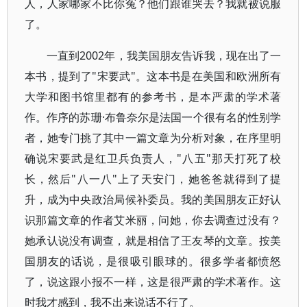
人，人家哪家不比你冤？他们跟谁哭去？我就被说服
了。
一直到2002年，我美国朋友告诉我，现在出了一
本书，提到了"宋要武"。这本书是在美国和欧洲所有
大学和图书馆里都有的参考书，是本严肃的学术著
作。作序的苏珊·布鲁奈尔是法国一个很有名的性别学
者，她专门挑了其中一篇文章为分析对象，在序里明
确说宋要武是红卫兵负责人，"八五"那天打死了校
长，然后"八一八"上了天安门，她爸爸就得到了提
升，成为中央政治局候补委员。我的美国朋友正好认
识那篇文章的作者艾米丽，问她，你去调查过没有？
她承认说没有调查，就是相信了王友琴的文章。按美
国朋友的话说，是很吸引眼球的。很多学者都愤怒
了，说这跟小报不一样，这是很严肃的学术著作。这
时我才感到，我不出来说话不行了。