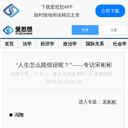
下载爱思想APP
立即下载
随时随地阅读精品文章
登录
注册
首页
法学
经济学
政治学
国际关系
社会学
“人生怎么能假设呢？”——专访宋彬彬
选择字号：
大
中
小
本文共阅读 9657 次 更新时间：
2014-03-14 09:26
进入专题：
宋彬彬
●
冯翔