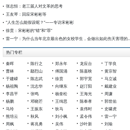
张志恒：老三届人对文革的思考
王友琴：回应宋彬彬等
“人生怎么能假设呢？”——专访宋彬彬
徐贲：宋彬彬的“错”和“罪”
雷一宁：为什么当年北京最出色的女校学生，会做出如
热门专栏
秦晖
陈行之
郑永年
龙应台
丁学良
曹林
鄢烈山
傅国涌
陈嘉映
黄宗智
于建嵘
陈志武
徐贲
郭宇宽
马立诚
杨祖陶
沈志华
向继东
赵汀阳
戴建业
李昌平
张鸣
杨奎松
王海光
周濂
杨鹏
邓晓芒
王缉思
陈奉孝
郭世佑
马玲
王振东
狄马
袁伟时
史啸虎
熊培云
秋风
刘小枫
孟令伟
雷一宁
周枫
蒋兆勇
吴伟
沙叶新
刘瑜