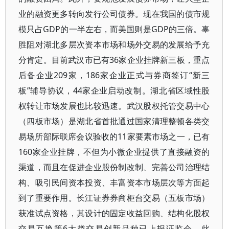
业的融资更多转向发行公司债券。现在我国的债市规
模只占GDP的一半左右，而美国则是GDP的三倍。辜
胜阻对湖北多层次资本市场和场外交易的发展给予充
分肯定。目前武汉市已有36家企业挂牌新三板，重点
后备企业209家，186家企业正式与券商签订“新三
板”辅导协议，44家企业启动改制。湖北省区域性股
权转让市场发展也比较迅速。武汉股权托管交易中心
（四板市场）是湖北省首批通过国家清理整顿各类交
易场所部际联席会议验收的11家要素市场之一，已有
160家企业挂牌，不但为小微企业提供了直接融资的
渠道，而且在促进企业股份制改制、完善公司治理结
构、吸引民间资本投资、丰富资本市场层次等方面起
到了重要作用。长江证券券商柜台交易（五板市场）
获准试点资格，其设计的固定收益回购、结构化股权
交易互换等6大类交易创新品种已上报证监会。此