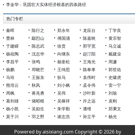
李金华：巩固壮大实体经济根基的四条路径
热门专栏
秦晖
陈行之
郑永年
龙应台
丁学良
曹林
鄢烈山
傅国涌
陈嘉映
黄宗智
于建嵘
陈志武
徐贲
郭宇宽
马立诚
杨祖陶
沈志华
向继东
赵汀阳
戴建业
李昌平
张鸣
杨奎松
王海光
周濂
杨鹏
邓晓芒
王缉思
陈奉孝
郭世佑
马玲
王振东
狄马
袁伟时
史啸虎
熊培云
秋风
刘小枫
孟令伟
雷一宁
周枫
蒋兆勇
吴伟
沙叶新
刘瑜
葛剑雄
储昭根
吴稼祥
许之远
袁刚
杨小凯
吴励生
朱学勤
潘维
郑秉文
莫于川
羽之野
谢志浩
孙立平
杨光
Powered by aisixiang.com Copyright © 2026 by