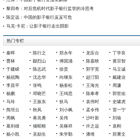
黎四奇：对后危机时代影子银行监管的冷思考
陈定远：中国的影子银行岌岌可危
马克·卡尼：让影子银行走出阴影
热门专栏
秦晖
陈行之
郑永年
龙应台
丁学良
曹林
鄢烈山
傅国涌
陈嘉映
黄宗智
于建嵘
陈志武
徐贲
郭宇宽
马立诚
杨祖陶
沈志华
向继东
赵汀阳
戴建业
李昌平
张鸣
杨奎松
王海光
周濂
杨鹏
邓晓芒
王缉思
陈奉孝
郭世佑
马玲
王振东
狄马
袁伟时
史啸虎
熊培云
秋风
刘小枫
孟令伟
雷一宁
周枫
蒋兆勇
吴伟
沙叶新
刘瑜
葛剑雄
储昭根
吴稼祥
许之远
袁刚
杨小凯
吴励生
朱学勤
潘维
郑秉文