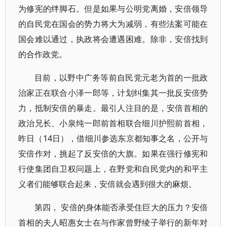
为修宪的绊脚石。但是如果与公明党离婚，安倍领导
的自民党在国会的势力将大为减弱，有些法案可能在
国会难以通过，执政将会遭遇困难。除非，安倍找到
的合作政党。
目前，以野中广务等前自民党元老为首的一批政
治家正在联合小泽一郎等，计划纠集其一批反安倍势
力，抵制安倍的暴走。最引人注目的是，安倍首相的
政治兄长、小泉纯一郎前首相联合细川护熙前首相，
昨日（14日），借细川参选东京都知事之名，公开与
安倍作对，挑起了反安倍的大旗。如果在强行修宪和
行使集团自卫权问题上，在野党和自民党内的和平主
义者们能够联合起来，安倍就会遇到很大的麻烦。
第四， 安倍的身体能否承受住巨大的压力？安倍
首相的夫人昭惠女士在与作家曾野绫子举行的新年对