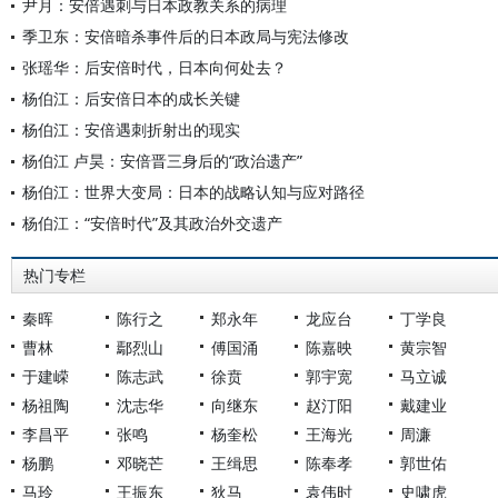
尹月：安倍遇刺与日本政教关系的病理
季卫东：安倍暗杀事件后的日本政局与宪法修改
张瑶华：后安倍时代，日本向何处去？
杨伯江：后安倍日本的成长关键
杨伯江：安倍遇刺折射出的现实
杨伯江 卢昊：安倍晋三身后的“政治遗产”
杨伯江：世界大变局：日本的战略认知与应对路径
杨伯江：“安倍时代”及其政治外交遗产
热门专栏
秦晖
陈行之
郑永年
龙应台
丁学良
曹林
鄢烈山
傅国涌
陈嘉映
黄宗智
于建嵘
陈志武
徐贲
郭宇宽
马立诚
杨祖陶
沈志华
向继东
赵汀阳
戴建业
李昌平
张鸣
杨奎松
王海光
周濂
杨鹏
邓晓芒
王缉思
陈奉孝
郭世佑
马玲
王振东
狄马
袁伟时
史啸虎