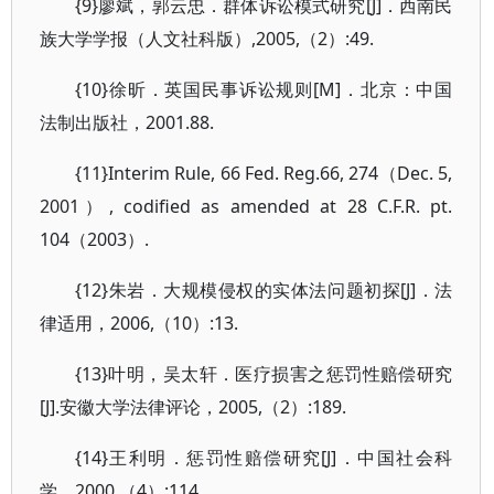
{9}廖斌，郭云忠．群体诉讼模式研究[J]．西南民
族大学学报（人文社科版）,2005,（2）:49.
{10}徐昕．英国民事诉讼规则[M]．北京：中国
法制出版社，2001.88.
{11}Interim Rule, 66 Fed. Reg.66, 274（Dec. 5,
2001）, codified as amended at 28 C.F.R. pt.
104（2003）.
{12}朱岩．大规模侵权的实体法问题初探[J]．法
律适用，2006,（10）:13.
{13}叶明，吴太轩．医疗损害之惩罚性赔偿研究
[J].安徽大学法律评论，2005,（2）:189.
{14}王利明．惩罚性赔偿研究[J]．中国社会科
学，2000,（4）:114.