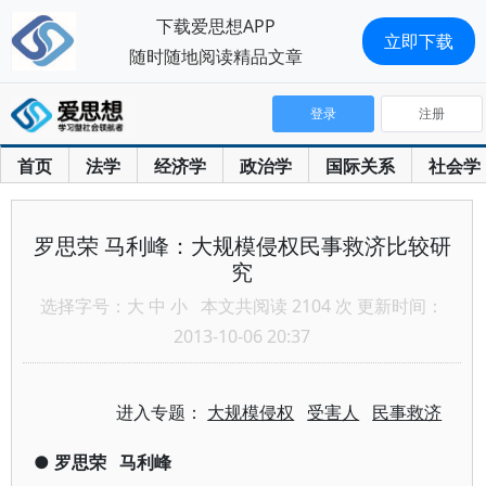
下载爱思想APP
立即下载
随时随地阅读精品文章
登录
注册
首页
法学
经济学
政治学
国际关系
社会学
罗思荣 马利峰：大规模侵权民事救济比较研
究
选择字号：
大
中
小
本文共阅读 2104 次 更新时间：
2013-10-06 20:37
进入专题：
大规模侵权
受害人
民事救济
●
罗思荣
马利峰