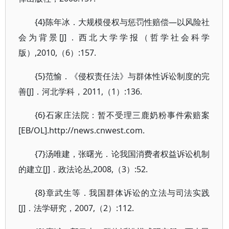
{4}陈年冰．大规模侵权与惩罚性赔偿—以风险社
会为背景[J]．西北大学学报（哲学社会科学
版）,2010,（6）:157.
{5}范愉．《侵权责任法》与群体性诉讼制度的完
善[J]．河北学科，2011,（1）:136.
{6}石家庄法院：暂不受理三鹿奶粉事件索赔案
[EB/OL].http://news.cnwest.com.
{7}汤唯建，张曙光．论我国消费者权益诉讼机制
的建立[J]．政法论丛,2008,（3）:52.
{8}章武生等．我国群体诉讼的立法与司法实践
[J]．法学研究，2007,（2）:112.