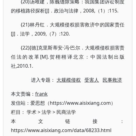
{20}汤唯建，陈巍缝隙策略：我国集团诉讼制度
的移植路径探析[J]．政治与法律，2008,（1）:115.
{21}林丹红．大规模侵权损害救济中的国家责任
[J]．法学，2009,（7）:120.
{22}[德]克里斯蒂安·冯·巴尔．大规模侵权损害责
任法的改革[M].贺栩栩译北京：中国法制出版
社,2010.1.
进入专题：
大规模侵权
受害人
民事救济
本文责编：
frank
发信站：爱思想（https://www.aisixiang.com）
栏目：
学术
>
法学
>
民商法学
本文链接：
https://www.aisixiang.com/data/68233.html