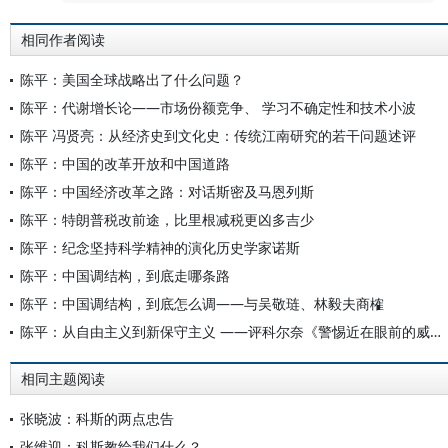
相同作者阅读
陈平：美国全球战略出了什么问题？
陈平：代谢增长论——市场份额竞争、 学习不确定性和技术小波
陈平 冯贤亮：从经济史到文化史：传统江南研究的若干问题述评
陈平：中国的改革开放和中国道路
陈平：中国经济改革之路：对话斯密及马恩列斯
陈平：特朗普税改前途，比里根减税更凶多吉少
陈平：纪念坚持科学精神的演化历史学家诺斯
陈平：中国调结构，到底走哪条路
陈平：中国调结构，到底怎么调——与吴敬琏、林毅夫商榷
陈平：从自由主义到新保守主义 ——评科尔奈《警惕近在眼前的威胁》
相同主题阅读
张晓波：科斯的两点忠告
张维迎：科斯教给我们什么？