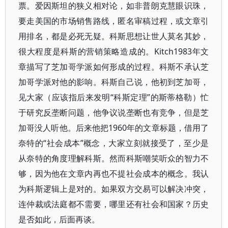
票。爱因斯坦的狭义相对论，如非普朗克慧眼识珠，
要走美国的市场销售路线，匿名审稿过程，或文章引
用排名，都是必死无疑。科斯思想让世人莫名其妙，
很大程度是科斯的营销策略造成的。Kitch1983年文
章描写了芝加哥学派如何形成的过程。科斯不承认芝
加哥学派对他的影响。科斯自己说，他初到芝加哥，
见大家（应该指后来发明“科斯定理”的斯蒂格勒）忙
于研究反垄断问题，他争议说垄断也有竞争，但是芝
加哥没人听他。后来他把1960年的文章标题，借用了
奈特的“社会成本”概念，大家立刻就接受了，至少是
从奈特的角度理解科斯。然而科斯嘲笑听众的智力不
够，因为他在文章内再也不提社会成本的概念。我认
为科斯逻辑上是对的。如果双方交易可以解决冲突，
连仲裁或法庭都不需要，哪里还有社会和国家？历史
是否如此，后面再谈。