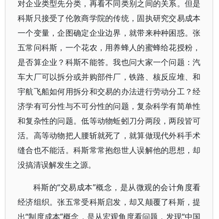
对企业类型先分类，再看不同类别之间的关系。但是
科斯只接受了伦敦商学院的传统，固执研究交易成本
一个变量，企图确定企业边界，就带来种种困惑。张
五常问科斯，一个花农，用养蜂人的蜜蜂给花授粉，
是否算企业？科斯不能答。我也问大家一个问题：汽
车大厂可以拆分或并购部件厂，铁路、核反应堆、和
宇航飞船如何用拆分和交易的办法进行劳动分工？经
济学有可分性与不可分性的问题，复杂科学有简单性
和复杂性的问题。低等动物蚯蚓刀分两段，两段皆可
活。高等动物把人腰斩就死了，就算做现代外科手术
缝合也不能活。科斯常常抱怨世人误解他的思想，却
没搞清误解发生之源。
科斯的“交易成本”概念，是从微观的会计角度看
经济组织。张五常受科斯启发，却又颠覆了科斯，提
出“制度成本”概念，是从宏观角度看问题，发现“中国