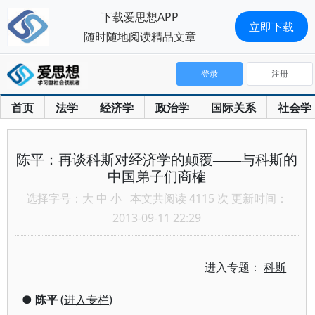
下载爱思想APP
立即下载
随时随地阅读精品文章
登录
注册
首页
法学
经济学
政治学
国际关系
社会学
陈平：再谈科斯对经济学的颠覆——与科斯的
中国弟子们商榷
选择字号：
大
中
小
本文共阅读 4115 次 更新时间：
2013-09-11 22:29
进入专题：
科斯
●
陈平
(
进入专栏
)