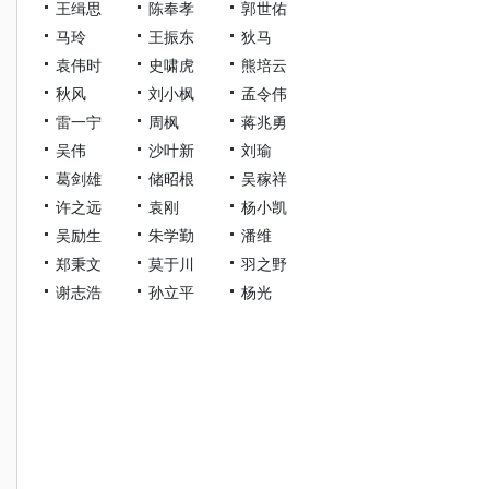
王缉思
陈奉孝
郭世佑
马玲
王振东
狄马
袁伟时
史啸虎
熊培云
秋风
刘小枫
孟令伟
雷一宁
周枫
蒋兆勇
吴伟
沙叶新
刘瑜
葛剑雄
储昭根
吴稼祥
许之远
袁刚
杨小凯
吴励生
朱学勤
潘维
郑秉文
莫于川
羽之野
谢志浩
孙立平
杨光