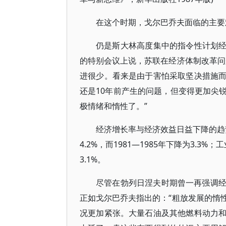
在这个时期，戈尔巴乔夫面临的主要
仍是斯大林高度集中的指令性计划经济
的特别会议上说，苏联在经济体制改革问
进很少。看来是由于害怕采取坚决措施
还是10年前产生的问题，但变得更加尖
极情绪和惰性了。”
经济增长率与经济效益日益下降的趋势
4.2%，而1981—1985年下降为3.3%
3.1%。
尽管在勃列日涅夫时期曾一再强调
正如戈尔巴乔夫指出的：“粗放发展的惰
况更加紧张。大量石油及其他燃料动力