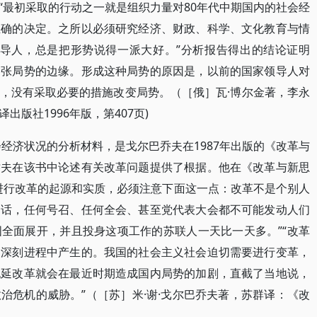
“最初采取的行动之一就是组织力量对80年代中期国内的社会经
正确的决定。之所以必须研究经济、财政、科学、文化教育与情
领导人，总是把形势说得一派大好。”分析报告得出的结论证明
紧张局势的边缘。形成这种局势的原因是，以前的国家领导人对
，没有采取必要的措施改变局势。（［俄］瓦·博尔金著，李永
版社1996年版，第407页)
会经济状况的分析材料，是戈尔巴乔夫在1987年出版的《改革与
乔夫在该书中论述有关改革问题提供了根据。他在《改革与新思
进行改革的起源和实质，必须注意下面这一点：改革不是个别人
的话，任何号召、任何全会、甚至党代表大会都不可能发动人们
全面展开，并且投身这项工作的苏联人一天比一天多。”“改革
的深刻进程中产生的。我国的社会主义社会迫切需要进行变革，
拖延改革就会在最近时期造成国内局势的加剧，直截了当地说，
治危机的威胁。”（［苏］米·谢·戈尔巴乔夫著，苏群译：《改