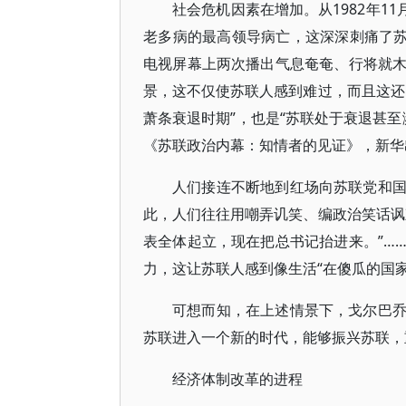
社会危机因素在增加。从1982年1
老多病的最高领导病亡，这深深刺痛了苏
电视屏幕上两次播出气息奄奄、行将就
景，这不仅使苏联人感到难过，而且这还
萧条衰退时期”，也是“苏联处于衰退甚至
《苏联政治内幕：知情者的见证》，新华出
人们接连不断地到红场向苏联党和
此，人们往往用嘲弄讥笑、编政治笑话讽
表全体起立，现在把总书记抬进来。”…
力，这让苏联人感到像生活“在傻瓜的国家
可想而知，在上述情景下，戈尔巴
苏联进入一个新的时代，能够振兴苏联，
经济体制改革的进程