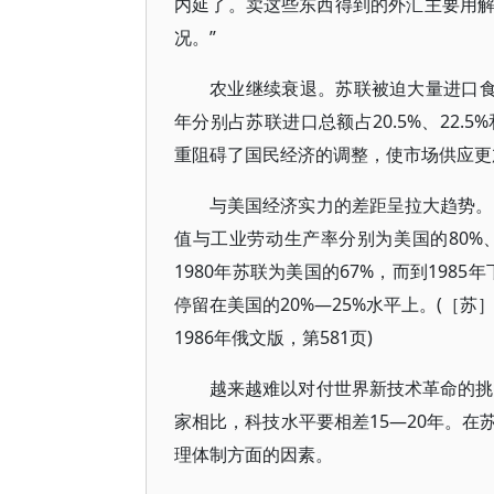
内延了。卖这些东西得到的外汇主要用
况。”
农业继续衰退。苏联被迫大量进口食品
年分别占苏联进口总额占20.5%、22.5
重阻碍了国民经济的调整，使市场供应更
与美国经济实力的差距呈拉大趋势。
值与工业劳动生产率分别为美国的80%、
1980年苏联为美国的67%，而到1985
停留在美国的20%—25%水平上。(［
1986年俄文版，第581页)
越来越难以对付世界新技术革命的挑
家相比，科技水平要相差15—20年。
理体制方面的因素。