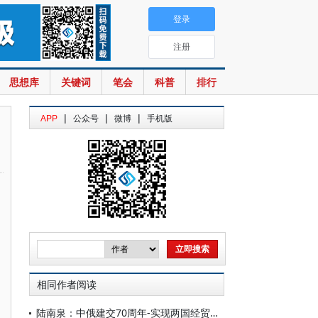
登录
注册
思想库
关键词
笔会
科普
排行
|
|
|
APP
公众号
微博
手机版
相同作者阅读
陆南泉：中俄建交70周年-实现两国经贸合作大发展应思考的几个问题