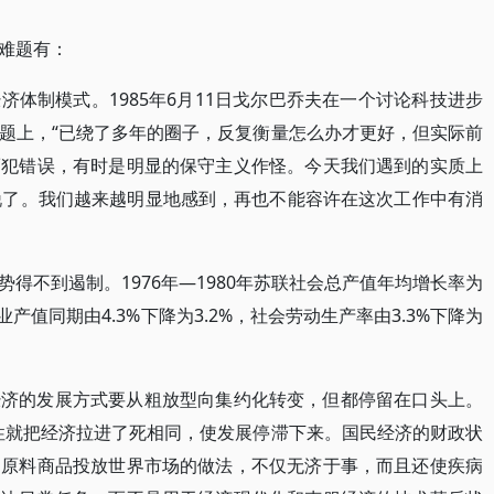
难题有：
体制模式。1985年6月11日戈尔巴乔夫在一个讨论科技进步
题上，“已绕了多年的圈子，反复衡量怎么办才更好，但实际前
而犯错误，有时是明显的保守主义作怪。今天我们遇到的实质上
锐了。我们越来越明显地感到，再也不能容许在这次工作中有消
得不到遏制。1976年—1980年苏联社会总产值年均增长率为
；工业产值同期由4.3%下降为3.2%，社会劳动生产率由3.3%下降为
经济的发展方式要从粗放型向集约化转变，但都停留在口头上。
性就把经济拉进了死相同，使发展停滞下来。国民经济的财政状
和原料商品投放世界市场的做法，不仅无济于事，而且还使疾病