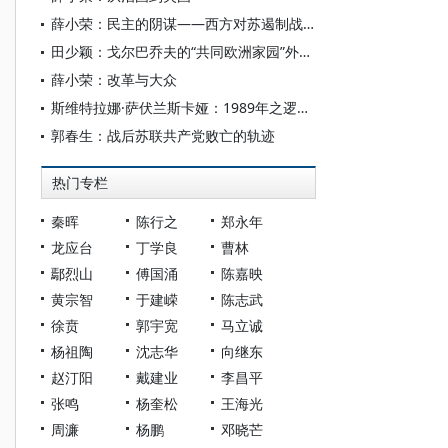
薛小荣：民主的阴谋——西方对苏遏制战略与戈尔巴乔夫改革的意识形态陷阱
田少颖：戈尔巴乔夫的“共同欧洲家园”外交构想研究
薛小荣：改革与大众
斯维特拉娜·萨伏兰斯卡娅：1989年之逻辑：苏联从东欧的和平撤出
郭春生：战后苏联共产党败亡的轨迹
热门专栏
秦晖
陈行之
郑永年
龙应台
丁学良
曹林
鄢烈山
傅国涌
陈嘉映
黄宗智
于建嵘
陈志武
徐贲
郭宇宽
马立诚
杨祖陶
沈志华
向继东
赵汀阳
戴建业
李昌平
张鸣
杨奎松
王海光
周濂
杨鹏
邓晓芒