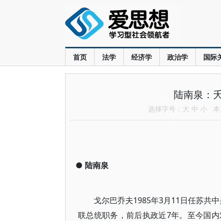
首页
法学
经济学
政治学
国际
陆南泉：
选择字号：
大
中
小
本文
●
陆南泉
戈尔巴乔夫1985年3月11日任苏共
联总统职务，前后执政近7年。至今国