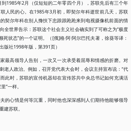
1月到1985年2月（仅短短的二年零四个月），苏联先后有三个年
联人民的心。在1985年3月初，即契尔年科逝世前几天，苏联
木的契尔年科在别人搀扶下忠踉踉跄跄来到电视摄像机前面的情
向全世界告示：苏联这个社会主义社会确实到了可称之为“极度
濒死状态”的一个证明。（[俄]格·阿·阿尔巴托夫著，徐葵等译：
版社1998年版，第391页）
国家最高领导人告别，一次又一次承受着屈辱和情感的折磨。对
刺老人政治。例如，召开党代表大会时，会议主持宣布说：“代
…而此时，苏联的宣传机器却在宣传苏共中央总书记如何充满活
里”一样。
乔夫的心情是何等沉重，同时他也深深感到人们期待他能够领导
重建苏联。