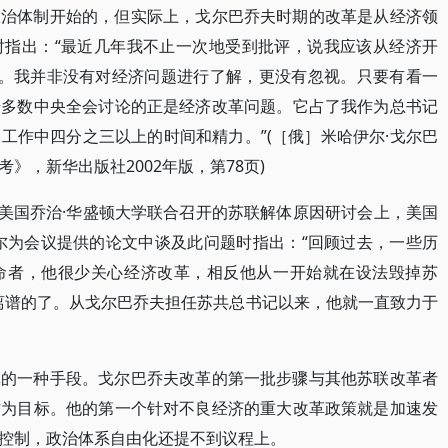
政治体制开始的，但实际上，戈尔巴乔夫时期的改革是从经济领
时指出：“最近几年我不止一次地受到批评，说我应该从经济开
样。我并非没有对经济问题进行了解，更没有忽视。只要有看一
始多数中央全会讨论的正是经济改革问题。它占了我作为总书记
工作中四分之三以上的时间和精力。”(［俄］米哈伊尔·戈尔巴
》，新华出版社2002年版，第78页)
和美国乔治·华盛顿大学联合召开的苏联解体原因研讨会上，美国
尔为会议提供的论文中谈及此问题时指出：“回顾过去，一些历
命者，他很少关心经济改革，相反他从一开始就在设法毁掉苏
离谱的了。从戈尔巴乔夫担任苏共总书记以来，他就一直致力于
革的一种手段。戈尔巴乔夫改革的第一批步骤与其他苏联改革者
作为目标。他的第一个针对不良经济的重大改革政策就是加速发
控制，政治体系自由化还提不到议程上。