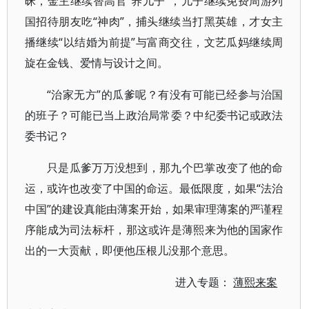
昧，金主继续替高官“养儿子”，儿子继续免费周游列
国招待朋友吃“神肉”，捕头继续当打黑英雄，才女主
播继续“以结婚为前提”与富商交往，文艺瓜妈继续周
旋在金钱、爱情与设计之间。
“治家无方”的瓜爹呢？有没有可能已经参与治国
的班子？可能已当上政治局常委？中纪委书记或政法
委书记？
只是瓜爹万万没想到，那九个巴掌改变了他的命
运，或许也改变了中国的命运。最低限度，如果“法治
中国”的建设真能由薄案开始，如果审理薄案的严谨程
序能成为司法标杆，那这或许是薄熙来为他的国家作
出的一大贡献，即便他压根儿没那个意思。
进入专题：
薄熙来案