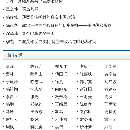
丁咚：薄熙来案与中国政治趋势
童之伟：罚当其罪
杨俊锋：薄案公审折射的真实中国政治
陈行之：政治事件的当代解释与历史解释——兼说薄熙来案
沈泽玮：九个巴掌改变中国
穆尧：自塑英雄反成笑柄 薄熙来政治过时犯幼稚病
热门专栏
秦晖
陈行之
郑永年
龙应台
丁学良
曹林
鄢烈山
傅国涌
陈嘉映
黄宗智
于建嵘
陈志武
徐贲
郭宇宽
马立诚
杨祖陶
沈志华
向继东
赵汀阳
戴建业
李昌平
张鸣
杨奎松
王海光
周濂
杨鹏
邓晓芒
王缉思
陈奉孝
郭世佑
马玲
王振东
狄马
袁伟时
史啸虎
熊培云
秋风
刘小枫
孟令伟
雷一宁
周枫
蒋兆勇
吴伟
沙叶新
刘瑜