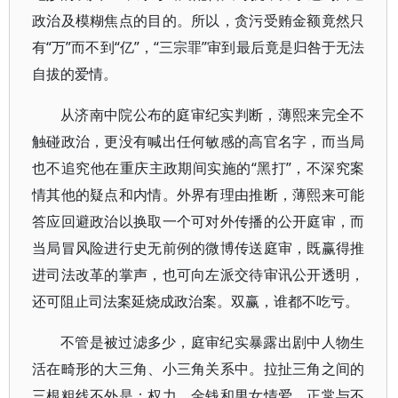
政治及模糊焦点的目的。所以，贪污受贿金额竟然只
有“万”而不到“亿”，“三宗罪”审到最后竟是归咎于无法
自拔的爱情。
从济南中院公布的庭审纪实判断，薄熙来完全不
触碰政治，更没有喊出任何敏感的高官名字，而当局
也不追究他在重庆主政期间实施的“黑打”，不深究案
情其他的疑点和内情。外界有理由推断，薄熙来可能
答应回避政治以换取一个可对外传播的公开庭审，而
当局冒风险进行史无前例的微博传送庭审，既赢得推
进司法改革的掌声，也可向左派交待审讯公开透明，
还可阻止司法案延烧成政治案。双赢，谁都不吃亏。
不管是被过滤多少，庭审纪实暴露出剧中人物生
活在畸形的大三角、小三角关系中。拉扯三角之间的
三根粗线不外是：权力、金钱和男女情爱。正常与不