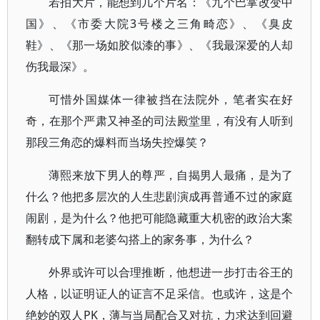
若拍大片，能想到几个片名：《九个巴掌改变中
国》、《市委大院3号楼之三角畸恋》、《臭皮
鞋》、《那一场如胶似漆的事》、《我最深爱的人却
伤我最深》。
可惜外国媒体一律被挡在法院外，笔者实在好
奇，在那个严肃又神圣的司法殿堂里，有没有人听到
那段三角恋的爆料而当场失控爆笑？
薄熙来放下男人的尊严，自揭男人最痛，是为了
什么？他把多层次的人生悲剧演成再普通不过的家庭
闹剧，是为什么？他把可能隐藏重大机密的政治大案
翻转成下属和老婆勾搭上的家务事，为什么？
外界或许可以合理推断，他想进一步打击谷王的
人格，以证明证人的证言不足采信。也或许，这是个
绝妙的双人PK，薄与当局配合又对抗，力求达到回避