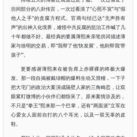
坊间部分的八卦传言，一次过看清了“心照不宣”与“假
他人之手”的贪腐方程式。官商勾结已达“无声胜有
声”的出神入化境界，难怪中共反腐的惩治工作喊了几
十年都做不好。最经典的要属薄熙来亲笔供词描述薄
家与徐明的交易，即“我帮了他‘快发展’，他则帮我‘带
孩子’”。
更要感谢薄熙来在被告席上赤裸裸的终极大爆
发。那一段自揭被戴绿帽的爆料生动又滑稽，一下子
把大宅门的政治大案演成隔壁人家的三角畸恋，让双
眼紧盯微博的小伙伴们都惊呆了。原来案情涉及的，
不只是“拳王”熙来那一个巴掌，还有“两面派”立军在
心爱女人面前自打的八个耳光，以及一双无辜的皮
鞋。