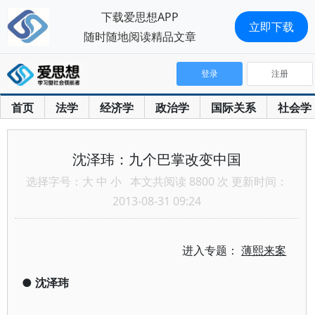
下载爱思想APP
立即下载
随时随地阅读精品文章
登录
注册
首页
法学
经济学
政治学
国际关系
社会学
沈泽玮：九个巴掌改变中国
选择字号：
大
中
小
本文共阅读 8800 次 更新时间：
2013-08-31 09:24
进入专题：
薄熙来案
●
沈泽玮