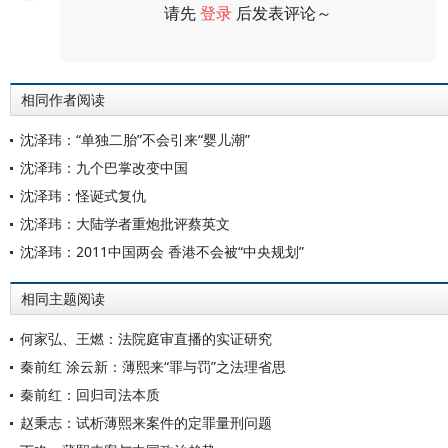
请先
登录
后发表评论～
评论
相同作者阅读
沈泽玮：“单独二胎”不会引来“婴儿潮”
沈泽玮：九个巴掌改变中国
沈泽玮：怪诞式复仇
沈泽玮：大陆学者重炮批评蔡英文
沈泽玮：2011中国两会 香港不会被“中央规划”
相同主题阅读
何家弘、王燃：法院庭审直播的实证研究
秦前红 涂云新：薄熙来“罪与罚”之法理省思
秦前红：回归司法本质
赵秉志：试析薄熙来案件的定罪量刑问题