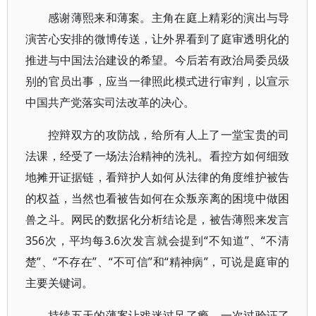
感谢薄熙来和薄案。主角在庭上精彩的演出与导
演苦心安排的微博传送，让外界看到了庭审透明化的
推进与中国法治建设的希望。今后若有政治局委员级
别的官员出事，应当一律照此模式进行审判，以宣示
中国共产党落实司法改革的决心。
控辩双方的攻防战，给所有人上了一堂宝贵的司
法课，经受了一场法治精神的洗礼。看控方如何细致
地摊开证据链，看辩护人如何从法律的角度维护被告
的权益，当然也看被告如何在众叛亲离的困境中做困
兽之斗。网民的数据化分析结论是，被告薄熙来发言
356次，平均每3.6次发言就会提到“不知道”、“不清
楚”、“不存在”、“不可信”和“精神病”，可说是庭审的
主要关键词。
持续五天的薄案让戏迷过足了瘾。一次过验证了