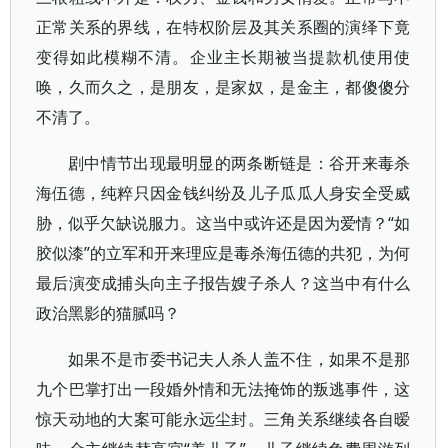
正常关系的界线，在特权阶层及其关系圈的演绎下竟
变得如此模糊不清。企业主长期被当提款机使用使
唤，久而久之，是朋友，是家奴，是金主，都傻傻分
不清了。
剧中情节出现最明显的两条断链是：谷开来毒杀
海伍德，纯粹只因金钱纠纷及儿子瓜瓜人身安全受威
胁，似乎欠缺说服力。这当中或许还是因为爱情？“如
胶似漆”的立军和开来理应是毒杀海伍德的共犯，为何
最后演变成捕头向主子报告嫂子杀人？这当中有什么
政治黑影的猫腻吗？
如果不是市委书记夫人杀人盖不住，如果不是那
九个巴掌打出一段婚外情和无法掩饰的叛逃事件，这
惊天动地的大案可能永远尘封。三角关系继续各自暧