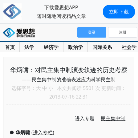
下载爱思想APP
立即下载
随时随地阅读精品文章
登录
注册
首页
法学
经济学
政治学
国际关系
社会学
华炳啸：对民主集中制演变轨迹的历史考察
——民主集中制的准确表述应为科学民主制
选择字号：
大
中
小
本文共阅读 5501 次 更新时间：
2013-07-16 22:31
进入专题：
民主集中制
●
华炳啸
(
进入专栏
)