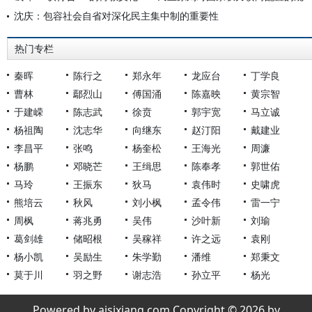
沈庆：包容社会自省对深化民主集中制的重要性
热门专栏
秦晖
陈行之
郑永年
龙应台
丁学良
曹林
鄢烈山
傅国涌
陈嘉映
黄宗智
于建嵘
陈志武
徐贲
郭宇宽
马立诚
杨祖陶
沈志华
向继东
赵汀阳
戴建业
李昌平
张鸣
杨奎松
王海光
周濂
杨鹏
邓晓芒
王缉思
陈奉孝
郭世佑
马玲
王振东
狄马
袁伟时
史啸虎
熊培云
秋风
刘小枫
孟令伟
雷一宁
周枫
蒋兆勇
吴伟
沙叶新
刘瑜
葛剑雄
储昭根
吴稼祥
许之远
袁刚
杨小凯
吴励生
朱学勤
潘维
郑秉文
莫于川
羽之野
谢志浩
孙立平
杨光
Powered by aisixiang.com Copyright © 2026 by