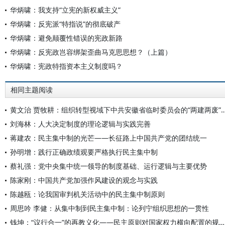
华炳啸：我支持“立宪的新权威主义”
华炳啸：反宪派“特指说”的彻底破产
华炳啸：避免颠覆性错误的宪政新路
华炳啸：反宪政岂容绑架歪曲马克思思想？（上篇）
华炳啸：宪政特指资本主义制度吗？
相同主题阅读
黄文治 贾牧耕：组织转型视域下中共安徽省临时委员会的“两建两废
刘海林：人大决定制度的理论逻辑与实践完善
蒋建农：民主集中制的光芒——长征路上中国共产党的团结统一
孙明增：践行正确政绩观要严格执行民主集中制
蔡礼强：党中央集中统一领导的制度基础、运行逻辑与主要优势
陈家刚：中国共产党加强作风建设的观念与实践
陈越瓯：论我国审判机关活动中的民主集中制原则
周思吟 李健：从集中制到民主集中制：论列宁组织思想的一贯性
钱坤：“议行合一”的再教义化——民主原则对国家权力横向配置的规范要求