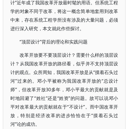
计”近年成了我国改革开放最时髦的用语。但系统工程
学的对象不同于改革，将这一概念简单地套用到改革
中来，存在系统工程学所没有涉及的大量问题，必须
进行深入研究，本文就此作些探讨。
“顶层设计”背后的理论和实践问题
改革开放要不要顶层设计？需要什么样的顶层设
计？从我国改革开放的路径看，似乎并不支持顶层设
计的观点。众所周知，我国改革开放是从“摸着石头过
河”过来的。邓小平被称为我国改革开放的“总设计
师”，但改革开放30多年，邓小平最大的贡献就是及
时地回避了“姓社”还是“姓资”的问题。故可以说邓小
平对改革最大的贡献就在于“不设计”。而中国改革开
放，特别是经济改革的进步恰恰在于“摸着石头过
河”论的成功。