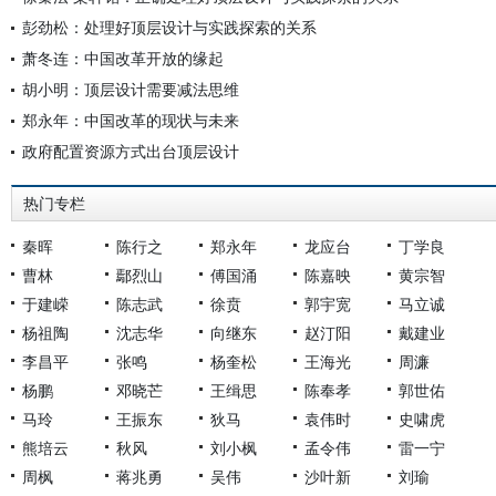
彭劲松：处理好顶层设计与实践探索的关系
萧冬连：中国改革开放的缘起
胡小明：顶层设计需要减法思维
郑永年：中国改革的现状与未来
政府配置资源方式出台顶层设计
热门专栏
秦晖
陈行之
郑永年
龙应台
丁学良
曹林
鄢烈山
傅国涌
陈嘉映
黄宗智
于建嵘
陈志武
徐贲
郭宇宽
马立诚
杨祖陶
沈志华
向继东
赵汀阳
戴建业
李昌平
张鸣
杨奎松
王海光
周濂
杨鹏
邓晓芒
王缉思
陈奉孝
郭世佑
马玲
王振东
狄马
袁伟时
史啸虎
熊培云
秋风
刘小枫
孟令伟
雷一宁
周枫
蒋兆勇
吴伟
沙叶新
刘瑜