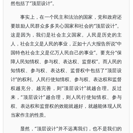
然包括了“顶层设计”。
事实上，在一个民主和法治的国家，党和政府还
要鼓励人民群众多多关心国家和社会的“顶层设计”。
这是因为，我们是社会主义国家。人民是历史的主
人，社会主义是人民的事业，正如十八大报告所说“中
国特色社会主义是亿万人民自己的事业”。要充分“保
障人民知情权、参与权、表达权、监督权”。而人民的
知情权、参与权、表达权、监督权中包括了“顶层设
计”的权利。人民行使知情权、参与权、表达权和监督
权越充分、越完善，则“顶层设计”就越合理。反过
来，“顶层设计”越合理，则人民行使知情权、参与
权、表达权和监督权的效能就越好，就越能体现人民
当家作主的性质。
显然，“顶层设计”并不远离我们，也不是我们的