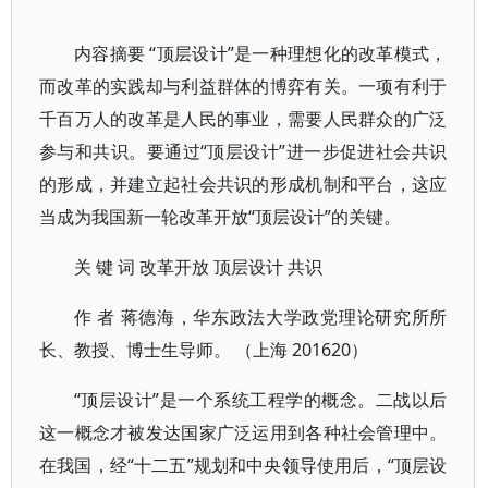
内容摘要 “顶层设计”是一种理想化的改革模式，
而改革的实践却与利益群体的博弈有关。一项有利于
千百万人的改革是人民的事业，需要人民群众的广泛
参与和共识。要通过“顶层设计”进一步促进社会共识
的形成，并建立起社会共识的形成机制和平台，这应
当成为我国新一轮改革开放“顶层设计”的关键。
关 键 词 改革开放 顶层设计 共识
作 者 蒋德海，华东政法大学政党理论研究所所
长、教授、博士生导师。 （上海 201620）
“顶层设计”是一个系统工程学的概念。二战以后
这一概念才被发达国家广泛运用到各种社会管理中。
在我国，经“十二五”规划和中央领导使用后，“顶层设