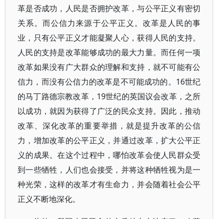
革是否成功，人民是否拥护改革，与公平正义有密切
关系。而公信力来源于公平正义。改革是人民的事
业，只有公平正义才能凝聚人心，获得人民的支持。
人民的支持是改革能够成功的最大力量。而任何一项
改革如果没有广大群众的理解和支持，就不可能有公
信力，而没有公信力的改革是不可能成功的。16世纪
的马丁路德宗教改革，19世纪的英国议会改革，之所
以成功，就因为获得了广泛的民众支持。因此，推动
改革、深化改革的重要举措，就是提升改革的公信
力，增加改革的公平正义，并通过改革，扩大公平正
义的成果。在这个过程中，哪怕改革会使人民群众受
到一些牺牲，人们也会接受，并将这种牺牲视为是一
种光荣，这样的改革才有生命力，并会随着社会公平
正义不断地深化。