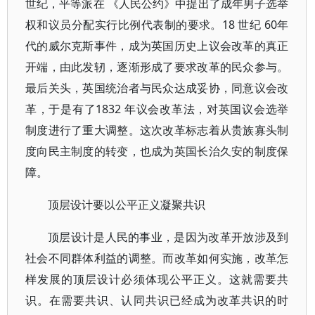
世纪，平等派在 《人民公约》中提出了成年男子选举
权和议员分配实行比例代表制的要求。18 世纪 60年
代的威尔克斯事件，成为英国历史上议会改革的真正
开端，由此发轫，逐渐形成了要求改革的民众参与。
最后关头，英国统治者与民众达成妥协，同意议会改
革，于是有了1832 年议会改革法，对英国议会选举
制度进行了重大调整。这次改革标志着从贵族寡头制
度向民主制度的转变，也成为英国长治久安的制度保
障。
顶层设计要以公平正义凝聚共识
顶层设计是人民的事业，是因为改革开放涉及到
社会不同群体利益的调整。而改革如何实施，改革怎
样发展的顶层设计必须体现公平正义。这就需要共
识。在需要共识、认同共识已经成为改革共识的时