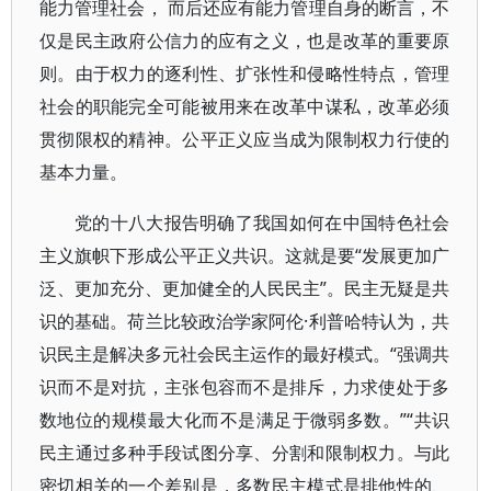
能力管理社会， 而后还应有能力管理自身的断言，不
仅是民主政府公信力的应有之义，也是改革的重要原
则。由于权力的逐利性、扩张性和侵略性特点，管理
社会的职能完全可能被用来在改革中谋私，改革必须
贯彻限权的精神。公平正义应当成为限制权力行使的
基本力量。
党的十八大报告明确了我国如何在中国特色社会
主义旗帜下形成公平正义共识。这就是要“发展更加广
泛、更加充分、更加健全的人民民主”。民主无疑是共
识的基础。荷兰比较政治学家阿伦·利普哈特认为，共
识民主是解决多元社会民主运作的最好模式。“强调共
识而不是对抗，主张包容而不是排斥，力求使处于多
数地位的规模最大化而不是满足于微弱多数。”“共识
民主通过多种手段试图分享、分割和限制权力。与此
密切相关的一个差别是，多数民主模式是排他性的、