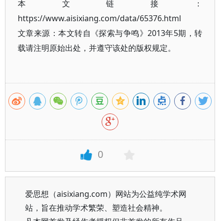
本文链接：
https://www.aisixiang.com/data/65376.html
文章来源：本文转自《探索与争鸣》2013年5期，转
载请注明原始出处，并遵守该处的版权规定。
0
爱思想（aisixiang.com）网站为公益纯学术网
站，旨在推动学术繁荣、塑造社会精神。