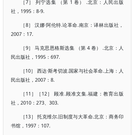
［7］ 列宁选集 （第 1 卷） .北京：人民出版
社，1995：8-9.
［8］ 汉娜·阿伦特.论革命.南京：译林出版社，
2007：17.
［9］ 马克思恩格斯选集 （第 4 卷） .北京：人
民出版社，1995：697.
［10］ 西达·斯考切波.国家与社会革命.上海：人
民出版社，2007：8.
［11］［12］ 顾准.顾准文集.福建：教育出版
社，2010：273、303.
［13］ 托克维尔.旧制度与大革命.北京：商务印
书馆，1997：107.