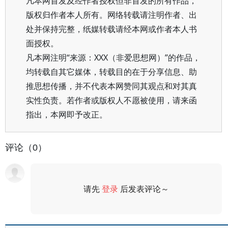
凡本网首发及经作者授权但非首发的所有作品，
版权归作者本人所有。网络转载请注明作者、出
处并保持完整，纸媒转载请经本网或作者本人书
面授权。
凡本网注明“来源：XXX（非爱思想网）”的作品，
均转载自其它媒体，转载目的在于分享信息、助
推思想传播，并不代表本网赞同其观点和对其真
实性负责。若作者或版权人不愿被使用，请来函
指出，本网即予改正。
评论（0）
请先
登录
后发表评论～
评论