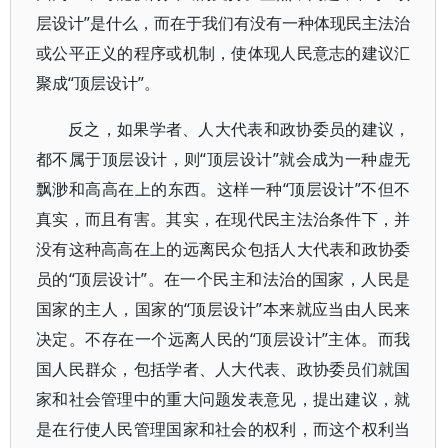
层设计”是什么，而在于我们有没有一种体现民主法治
或公平正义的程序或机制，使体现人民意志的建议汇
聚成“顶层设计”。
反之，如果学者、人大代表和政协委员的建议，
都不属于顶层设计，则“顶层设计”就会成为一种虚无
飘渺和高高在上的东西。这样一种“顶层设计”不但不
真实，而且有害。其实，在现代民主法治条件下，并
没有这种高高在上的远离民众包括人大代表和政协委
员的“顶层设计”。在一个民主和法治的国家，人民是
国家的主人，国家的“顶层设计”本来就应当由人民来
决定。不存在一个远离人民的“顶层设计”主体。而我
国人民群众，包括学者、人大代表、政协委员们就国
家和社会管理中的重大问题发表意见，提出建议，就
是在行使人民管理国家和社会的权利，而这个权利当