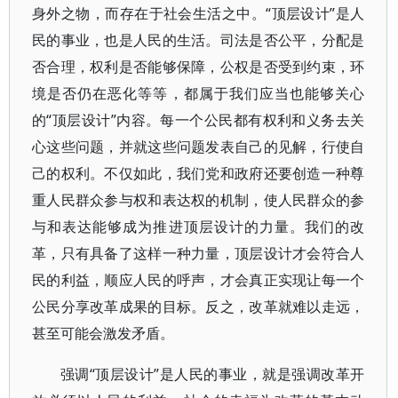
身外之物，而存在于社会生活之中。“顶层设计”是人
民的事业，也是人民的生活。司法是否公平，分配是
否合理，权利是否能够保障，公权是否受到约束，环
境是否仍在恶化等等，都属于我们应当也能够关心
的“顶层设计”内容。每一个公民都有权利和义务去关
心这些问题，并就这些问题发表自己的见解，行使自
己的权利。不仅如此，我们党和政府还要创造一种尊
重人民群众参与权和表达权的机制，使人民群众的参
与和表达能够成为推进顶层设计的力量。我们的改
革，只有具备了这样一种力量，顶层设计才会符合人
民的利益，顺应人民的呼声，才会真正实现让每一个
公民分享改革成果的目标。反之，改革就难以走远，
甚至可能会激发矛盾。
强调“顶层设计”是人民的事业，就是强调改革开