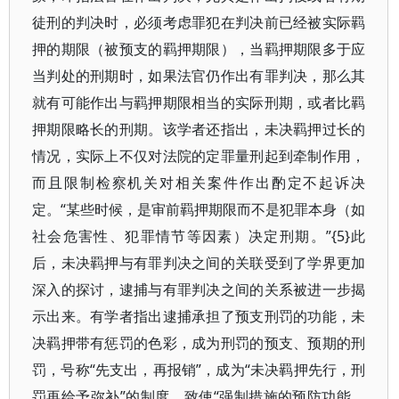
徒刑的判决时，必须考虑罪犯在判决前已经被实际羁
押的期限（被预支的羁押期限），当羁押期限多于应
当判处的刑期时，如果法官仍作出有罪判决，那么其
就有可能作出与羁押期限相当的实际刑期，或者比羁
押期限略长的刑期。该学者还指出，未决羁押过长的
情况，实际上不仅对法院的定罪量刑起到牵制作用，
而且限制检察机关对相关案件作出酌定不起诉决
定。“某些时候，是审前羁押期限而不是犯罪本身（如
社会危害性、犯罪情节等因素）决定刑期。”{5}此
后，未决羁押与有罪判决之间的关联受到了学界更加
深入的探讨，逮捕与有罪判决之间的关系被进一步揭
示出来。有学者指出逮捕承担了预支刑罚的功能，未
决羁押带有惩罚的色彩，成为刑罚的预支、预期的刑
罚，号称“先支出，再报销”，成为“未决羁押先行，刑
罚再给予弥补”的制度，致使“强制措施的预防功能、