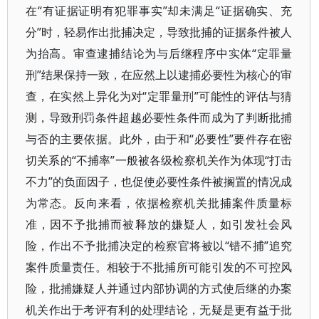
在“有证据证明有犯罪事实”却未满足“证据确实、充
分”时，轻易作出批捕决定，导致批捕的证据条件被人
为抬高。审查逮捕结论为与后继程序中实体“定罪量
刑”结果保持一致，在应然上以逮捕必要性为核心的审
查，在实然上异化为对“定罪量刑”可能性的评估与猜
测，导致刑罚条件超越必要性条件而成为了判断批捕
与否的主要依据。此外，由于和“必要性”要件存在密
切关系的“不捕率”一般被各级检察机关作为体现“打击
不力”的负面因子，也促使必要性条件被搁置的情况成
为常态。反向来看，依据检察机关批捕案件质量标
准，因不予批捕而被释放的嫌疑人，如引发社会风
险，作出不予批捕决定的检察官将被以“错不捕”追究
案件质量责任。相较于不批捕所可能引发的不可控风
险，批捕嫌疑人并通过内部协调的方式使后继的办案
机关作出于考评有利的处理结论，无疑是更有益于批