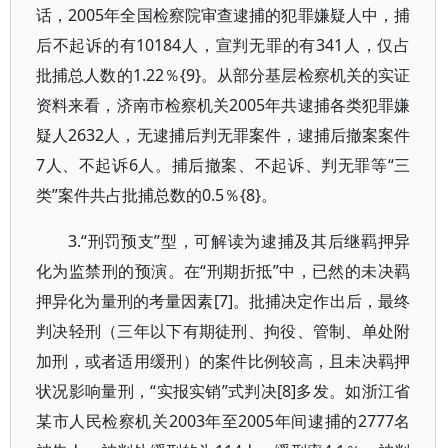
话，2005年全国检察院审查逮捕的犯罪嫌疑人中，捕
后不起诉的有10184人，宣判无罪的有341人，仅占
批捕总人数的1.22％{9}。从部分基层检察机关的实证
资料来看，济南市检察机关2005年共逮捕各类犯罪嫌
疑人2632人，无逮捕后判无罪案件，逮捕后撤案案件
7人、不起诉6人。捕后撤案、不起诉、判无罪等“三
类”案件共占批捕总数的0.5％{8}。
3.“刑罚预支”型，可解读为逮捕及其后继羁押异
化为监禁刑的预演。在“刑期折抵”中，已然的未决羁
押异化为量刑的考量因素[7]。批捕决定作出后，最终
判决轻刑（三年以下有期徒刑、拘役、管制、单处附
加刑，或者适用缓刑）的案件比例较高，且未决羁押
状况影响量刑，“实报实销”式判决[8]多发。如浙江省
某市人民检察机关2003年至2005年间逮捕的2777名