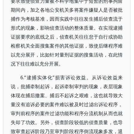
要求致使侦查力量被不科学地集中于短暂的刑事拘留
期间内，加之各地公安机关多将案件嫌疑人是否被批
捕作为考核基准，因而实践中往往发生捕后侦查流于
形式的现象，影响侦查活动的整体质量。在实现逮捕
证据要求的底线之后，侦查机关往往怠于自行或协助
检察机关全面搜集案件的其他证据，致使后继程序难
以充分展开，比如针对量刑证据的搜集活动，在此情
况下往往难以充分开展。
6.“逮捕实体化”损害诉讼效益。从诉讼效益来
说，批捕牵制起诉，起诉牵制审判的现象，表层现象
体现在捕后撤案、捕后不起诉之艰难，这也就导致大
量没有追诉必要的案件难以被及时过滤出诉讼程序，
审判前程序的案件过滤功能和程序分流机制从而也就
失却了功效。另外，侦查阶段较低的侦查质量，也导
致审查起诉阶段乃至审判阶段程序倒流现象多发，退