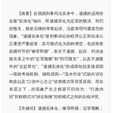
【摘要】在我国刑事司法实务中，逮捕的适用存
在着“实体化”倾向，即逮捕异化为定罪的预演、刑罚
的预支，致使后继的审查起诉、法庭审理均遭架空的
现象。“逮捕实体化”使刑事诉讼的程序公正和实体公
正遭受严重损害，其可模式化为四种类型，包括审查
批捕环节的“够罪即捕”，发生于逮捕、起诉、判决连
锁关系之中的“定罪预断”和“刑罚预支”，以及不捕案
件的“去监禁化”。“逮捕实体化”的成因包括直接原因
—绩效考核机制、辅助原因—“流水作业”式纵向诉讼
构造以及“口供中心主义”侦查模式等背景原因。而在
表层之下，此现象产生之根源可归结为：“行政内
控”控权模式与“诉讼制衡”控权模式之间的尖锐冲突。
【关键词】逮捕实体化；够罪即捕；定罪预断；