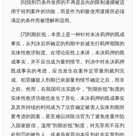
[6]指刑罚条件发挥的不再是反向的限制逮捕被适
用于轻刑案件的功能，而是作为积极使用逮捕所必须
满足的条件而被理解和适用。
[7]刑期折抵，本质上是一种针对未决羁押的既成
事实，从判决后所确定的刑期中折减先行羁押期限的
实体性救济制度。在理论应然上来讲，未决羁押的既
成事实，并不应当成为量刑情节。判决中对未决羁押
既成事实的考虑，应当发生在案件定罪量刑裁判完
成、犯罪嫌疑人刑期已依据量刑情节确定之后，而非
之前。然而，在我国司法实践中，“刑期折抵”制度的
实体性救济功能也发生了异化，未决羁押的既成事实
及其所持续的时间成为了法官确定被害人实体刑期所
要考虑的因素，甚至难以排除法官为了避免使案件陷
入国家赔偿，滥用“刑期折抵”制度，对无罪而不应判
处刑罚的被告人、或者虽有罪但本应判处非监禁刑的