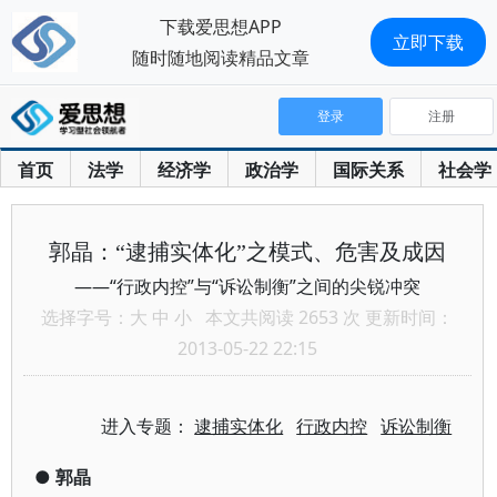
下载爱思想APP
立即下载
随时随地阅读精品文章
登录
注册
首页
法学
经济学
政治学
国际关系
社会学
郭晶：“逮捕实体化”之模式、危害及成因
——“行政内控”与“诉讼制衡”之间的尖锐冲突
选择字号：
大
中
小
本文共阅读 2653 次 更新时间：
2013-05-22 22:15
进入专题：
逮捕实体化
行政内控
诉讼制衡
●
郭晶