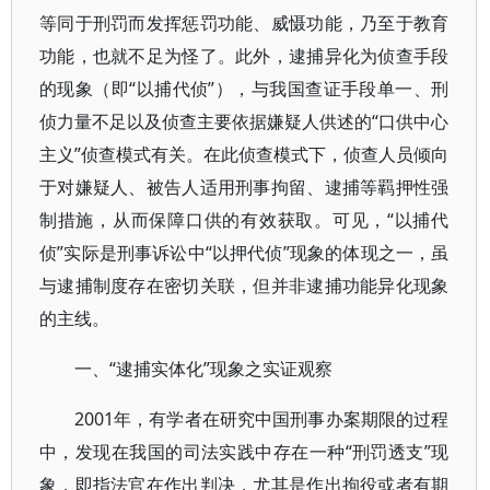
等同于刑罚而发挥惩罚功能、威慑功能，乃至于教育
功能，也就不足为怪了。此外，逮捕异化为侦查手段
的现象（即“以捕代侦”），与我国查证手段单一、刑
侦力量不足以及侦查主要依据嫌疑人供述的“口供中心
主义”侦查模式有关。在此侦查模式下，侦查人员倾向
于对嫌疑人、被告人适用刑事拘留、逮捕等羁押性强
制措施，从而保障口供的有效获取。可见，“以捕代
侦”实际是刑事诉讼中“以押代侦”现象的体现之一，虽
与逮捕制度存在密切关联，但并非逮捕功能异化现象
的主线。
一、“逮捕实体化”现象之实证观察
2001年，有学者在研究中国刑事办案期限的过程
中，发现在我国的司法实践中存在一种“刑罚透支”现
象，即指法官在作出判决，尤其是作出拘役或者有期