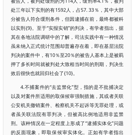
被告人，被判处缓刑的为114人，缓刑率4.1％，被判
处三年以下实刑的有1592人，占57. 33％，其中大部
分被告人符合缓刑条件，但因逮捕在前，最终都被科
以实刑{9}。至于“实报实销”的判决，有学者指出，据
其在各地法院调研中的了解，司法实践中有一种情况
虽未纳入正式统计范围却普遍存在着，即在基层法院
判决的案件中，有10％至20％的被告人基本上是被羁
押了多长时间就被判处大致相当时间的刑期，判决生
效后很快也就回归社会了{10}。
4.不捕案件的“去监禁化”型，指的是不批捕决定
以及对案件所适用的取保候审强制措施，其或者关联
公安机关撤销案件、检察机关不起诉等无罪处理，或
者虽关联法院有罪判决，但被高比例地适用非监禁
刑。该种情况在一定程度上形成了“逮捕实体化”问题
的反面现象，即取保候审实体化。正如有学者指出