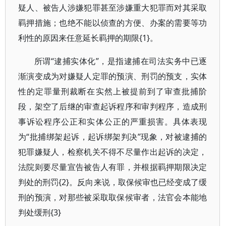
疑人、被告人涉嫌犯罪甚至涉嫌重大犯罪而对其采取
羁押措施；也绝不能以侦查的方便、办案的需要等功
利性的原因来任意延长羁押的期限{1}。
所谓“逮捕实体化”，是指逮捕在司法实务中已逐
渐演变成为对嫌疑人定罪的预演、刑罚的预支，实体
性的定罪量刑裁断在实然上被提前到了审查批捕阶
段，架空了后继的审查起诉程序和审判程序，造成刑
事诉讼程序公正和实体公正的严重损害。具体表现
为“批捕绑架起诉，起诉绑架判决”现象，对被逮捕的
犯罪嫌疑人，检察机关不得不尽量作出起诉的决定，
法院则要尽量宣告被告人有罪，并根据羁押期限决定
判处的刑罚{2}。反向来说，取保候审也已经变成了缓
刑的预演，对那些被采取取保候审者，法官会本能地
判处缓刑{3}