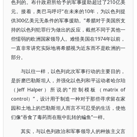
色列的。布什政府所给予的军事援助超过了210亿美
元。接着，奥巴马呼吁“在未来的10年，为以色列提
供300亿美元无条件的军事援助。”希腊对于美国所支
持的以色列犯罪行为做出的反应，截然不同于其他一
些懦弱的欧洲国家领导人。难怪美国在1974年以前，
一直非常讲究实际地将希腊视为近东而不是欧洲的一
部分。
与以往一样，以色列此次军事行动的主要目的，
是折磨巴勒斯坦人，并强化以色列和平运动者哈尔珀
（Jeff Halper）所说的“控制模板（matrix of
control）”，设计用于制造一种对于那些寻求留在家
园和土地上的巴勒斯坦人而言不可忍受的生活，使他
们像“吞食了毒药而在瓶中乱转的鳊鱼”一样。
其实，与以色列政治和军事领导人的种族主义言