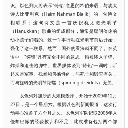
识。以色列人将表示“铸铅”意思的希伯来语，与犹太
诗人比亚利克（Haim Nahman Bialik）的一句诗文
相联系；这句诗文是一首庆祝犹太教光明节
（Hanukkah）歌曲的组成部分，通常是聪明伶俐的
幼小孩子们唱的。这一军事行动在光明节前后开始，
强化了这一联系。然而，国外的看法就不同了。在英
语中，“铸铅”具有完全不同的意思，铅被铸入子弹、
炸弹和迫击炮弹中。世界媒体谈到“铸铅”一词时，听
起来是军事、残暴和侵略性的，与死亡和毁灭有关，
而与旋转的光明节陀螺（spinning dreidels）无关。
以色列对加沙的大规模轰炸，开始于2009年12月
27日，是一个星期六。根据以色列新闻报道，这次行
动精心准备了六个月之久。以色列军队记取2006年入
侵黎巴嫩的经验教训和不足，此次准备包括两个部