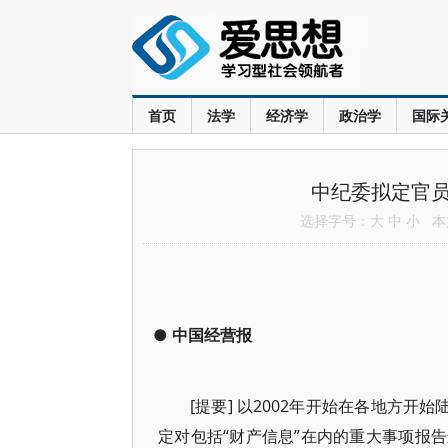
首页
法学
经济学
政治学
国际
中纪委拟定官员
选择字号：
大
中
小
本文
●
中国经营报
[提要] 以2002年开始在各地方
定对包括“财产信息”在内的重大事项报