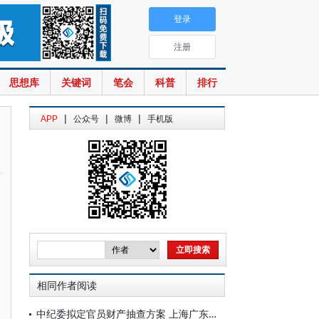
登录
注册
思想库
关键词
笔会
科普
排行
|
|
|
APP
公众号
微博
手机版
相同作者阅读
中纪委拟定官员财产抽查方案 上海广东抽查20%