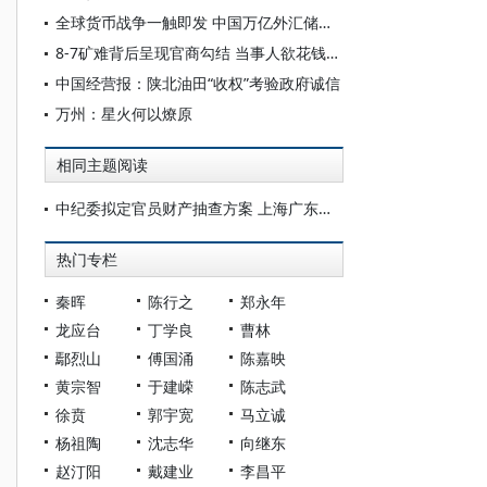
全球货币战争一触即发 中国万亿外汇储备临险
8-7矿难背后呈现官商勾结 当事人欲花钱摆平
中国经营报：陕北油田“收权”考验政府诚信
万州：星火何以燎原
相同主题阅读
中纪委拟定官员财产抽查方案 上海广东抽查20%
热门专栏
秦晖
陈行之
郑永年
龙应台
丁学良
曹林
鄢烈山
傅国涌
陈嘉映
黄宗智
于建嵘
陈志武
徐贲
郭宇宽
马立诚
杨祖陶
沈志华
向继东
赵汀阳
戴建业
李昌平