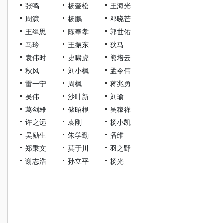
张鸣
杨奎松
王海光
周濂
杨鹏
邓晓芒
王缉思
陈奉孝
郭世佑
马玲
王振东
狄马
袁伟时
史啸虎
熊培云
秋风
刘小枫
孟令伟
雷一宁
周枫
蒋兆勇
吴伟
沙叶新
刘瑜
葛剑雄
储昭根
吴稼祥
许之远
袁刚
杨小凯
吴励生
朱学勤
潘维
郑秉文
莫于川
羽之野
谢志浩
孙立平
杨光