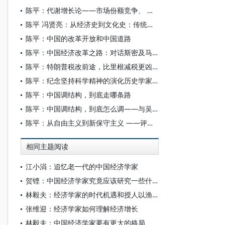
陈平：代谢增长论——市场份额竞争、 学习不确定性和技术小波
陈平 冯贤亮：从经济史到文化史：传统江南研究的若干问题述评
陈平：中国的改革开放和中国道路
陈平：中国经济改革之路：对话斯密及马恩列斯
陈平：特朗普税改前途，比里根减税更凶多吉少
陈平：纪念坚持科学精神的演化历史学家诺斯
陈平：中国调结构，到底走哪条路
陈平：中国调结构，到底怎么调——与吴敬琏、林毅夫商榷
陈平：从自由主义到新保守主义 ——评科尔奈《警惕近在眼前的威胁》
相同主题阅读
江小涓：追忆老一代的中国经济学家
贺铿：中国经济学家究竟应该研究一些什么问题？
林毅夫：经济学家的时代机遇和授人以渔的经济学教与学之道
张维迎：经济学家如何理解经济增长
林毅夫：中国经济学家要有更大的格局