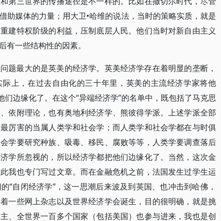
界和第三世界的传播途径是不一样的。比如在撒切尔时代，尽管
借助媒体的力量；用大卫•哈维的说法，当时的策略实质，就是
，重建特权阶级的利益，压制底层人民。他们当时对新自由主义
后有一些结构性的因素。
上问题最大的是英美的经济学。英美经济学存在着明显的垄断，
。实际上，在过去自由化的三十年里，英美的主流经济学家将他
他们边缘化了。在这个“异端经济学”的名单中，既包括了马克思
学、依附理论，也有奥地利经济学、熊彼得学派。上述学派全部
判最厉害的当属人类学和社会学；而人类学和社会学都在与时俱
社会学要研究种族、吸毒、移民、腐败等等，人类学要调查落后
经济学所忽视的，所以经济学都把他们边缘化了。当然，这次金
对此我也专门写过文章。而在金融危机之前，法国发生过学生运
的“自闭经济学”，这一思潮后来波及到英国、也冲击到哈佛，
接着一些网上杂志以及世界经济学会诞生，目的很明确，就是挑
为主、全世界一百多个国家（包括美国）也参与进来，我也是创