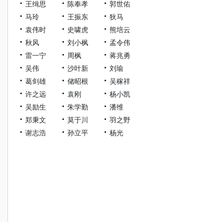
王缉思
陈奉孝
郭世佑
马玲
王振东
狄马
袁伟时
史啸虎
熊培云
秋风
刘小枫
孟令伟
雷一宁
周枫
蒋兆勇
吴伟
沙叶新
刘瑜
葛剑雄
储昭根
吴稼祥
许之远
袁刚
杨小凯
吴励生
朱学勤
潘维
郑秉文
莫于川
羽之野
谢志浩
孙立平
杨光