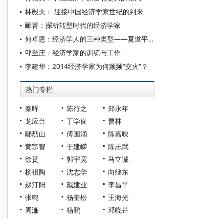
林毅夫： 迎接中国经济学家世纪的到来
郦菁：探析转型时代的经济学家
何卓恩：经济学人的三种类型——夏道平的“经济学家”论
邹至庄：经济学家的训练与工作
李建华：2014经济学家为何频频“交火”？
热门专栏
秦晖
陈行之
郑永年
龙应台
丁学良
曹林
鄢烈山
傅国涌
陈嘉映
黄宗智
于建嵘
陈志武
徐贲
郭宇宽
马立诚
杨祖陶
沈志华
向继东
赵汀阳
戴建业
李昌平
张鸣
杨奎松
王海光
周濂
杨鹏
邓晓芒