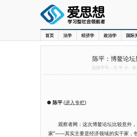
首页
法学
经济学
政治学
国际
陈平：博鳌论坛
选择字号：
大
中
小
本文
●
陈平
(
进入专栏
)
观察者网：这次博鳌论坛比较意外，
家”——其实主要是经济领域的实干家，