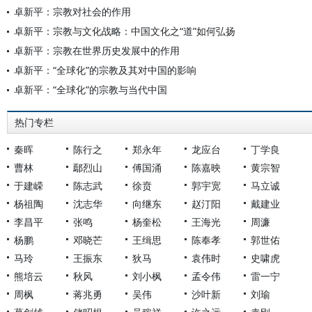
卓新平：宗教对社会的作用
卓新平：宗教与文化战略：中国文化之“道”如何弘扬
卓新平：宗教在世界历史发展中的作用
卓新平：“全球化”的宗教及其对中国的影响
卓新平：“全球化”的宗教与当代中国
热门专栏
秦晖
陈行之
郑永年
龙应台
丁学良
曹林
鄢烈山
傅国涌
陈嘉映
黄宗智
于建嵘
陈志武
徐贲
郭宇宽
马立诚
杨祖陶
沈志华
向继东
赵汀阳
戴建业
李昌平
张鸣
杨奎松
王海光
周濂
杨鹏
邓晓芒
王缉思
陈奉孝
郭世佑
马玲
王振东
狄马
袁伟时
史啸虎
熊培云
秋风
刘小枫
孟令伟
雷一宁
周枫
蒋兆勇
吴伟
沙叶新
刘瑜