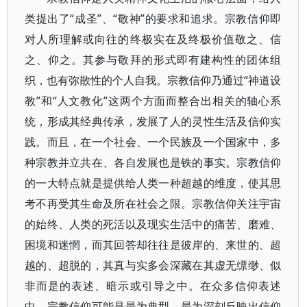
类提出了“成圣”、“敬神”的要求和追求。宗教信仰即
对人所理解或向往的终极实在及终极价值敬之、信
之、仰之。其参与敬拜的形式即有建构性的团体组
织，也有弥散性的个人自我。宗教信仰乃通过“神道设
教”和“人文教化”这两个方面而整合出相关的轴心系
统，形成其经典传承，发展了人的灵性生活及信仰实
践。而且，在一个社会、一个民族及一个国家中，多
种宗教并立共在、各自发展也是铁的事实。宗教信仰
的一大特点就是提供给人类一种超越的维度，使其思
考不再受其生命及所在社会之限。宗教信仰关注宇宙
的始终、人类的死活以及现实生活中的痛苦、磨难、
困境和迷惘，而其回答却往往是彼岸的、来世的、超
越的、超脱的，其真与实多会深藏在其虚无缥缈、似
非而是的表述、暗示或引导之中。在众多信仰表述
中，宗教信仰可能是最为典型、最为深刻反映出信仰