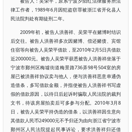
被告人：吴荣平，原系宁波夕阳红法律服务所法
律工作者，1989年6月因犯盗窃罪被浙江省开化县人
民法院判处有期徒刑二年。
2009年初，被告人洪善祥、吴荣平在赌博时结识
后交往。被告人洪善祥多次因赌博、偿还赌债、宾馆
住宿等向被告人吴荣平借款，至2010年2月5日共借款
近200000元。被告人吴荣平获悉被告人洪善祥坐落于
宁波市鄞州区梅墟街道梅景路736弄98号504室的房
屋已被洪善祥协议卖与他人，便与洪善祥恶意串通伪
造借条，多写借款金额，并指使被告人洪善祥书写虚
假的借款原因，以待日后起诉时骗取人民法院的裁判
文书，待该房屋拍卖后可多参与分配。2010年3月8
日，被告人吴荣平持伪造的借条，以洪善祥因生意向
其借款人民币249000元不予归还为由向浙江省宁波市
鄞州区人民法院提起民事诉讼，要求洪善祥归还借