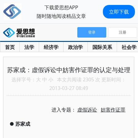
下载爱思想APP
立即下载
随时随地阅读精品文章
登录
注册
首页
法学
经济学
政治学
国际关系
社会学
苏家成：虚假诉讼中妨害作证罪的认定与处理
选择字号：
大
中
小
本文共阅读 2305 次 更新时间：
2013-03-27 08:49
进入专题：
虚假诉讼
妨害作证罪
●
苏家成