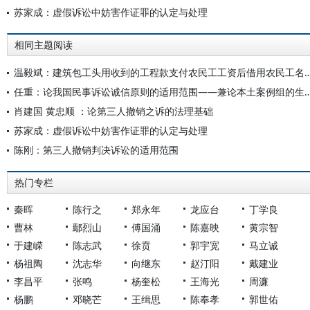
苏家成：虚假诉讼中妨害作证罪的认定与处理
相同主题阅读
温毅斌：建筑包工头用收到的工程款支付农民工工资后借用农民工名义起诉总包方索要工资不构成虚假诉讼—
任重：论我国民事诉讼诚信原则的适用范围——兼论本
肖建国 黄忠顺 ：论第三人撤销之诉的法理基础
苏家成：虚假诉讼中妨害作证罪的认定与处理
陈刚：第三人撤销判决诉讼的适用范围
热门专栏
秦晖
陈行之
郑永年
龙应台
丁学良
曹林
鄢烈山
傅国涌
陈嘉映
黄宗智
于建嵘
陈志武
徐贲
郭宇宽
马立诚
杨祖陶
沈志华
向继东
赵汀阳
戴建业
李昌平
张鸣
杨奎松
王海光
周濂
杨鹏
邓晓芒
王缉思
陈奉孝
郭世佑