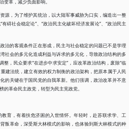
治变革，减少负面影响。
治资源，为了维护其统治，以大陆军事威胁为口实，编造出一整
有碍社会稳定论”、“政治民主化破坏经济发展论”、“政治民主
主政治的客观条件正在形成，民主与社会稳定的问题已不是学理
台湾社会的多元化造成利益与诉求的多元化，导致政治结构的多
调整，民众要求“在进步中求安定”，应改革政治结构，废除“临
权，重建法统，建立有效的权力制衡的政治架构，把原本属于人民
主化的关键在于国民党的自我革新。他们强调，政治改革并不意
榜的革命民主政党，转型为民主宪政党。
的教育，有着扶危济困的入世情怀。年轻时，赴苏联求学、工
权背叛革命，深受斯大林模式的影响，也体验到斯大林模式的种