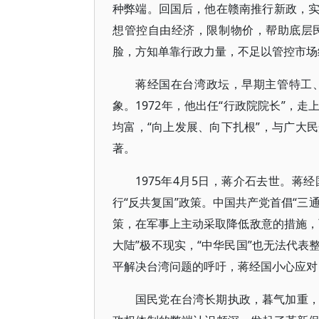
种弊端。回国后，他在赣南推行新政，实践
想管控自由经济，限制物价，帮助底层
脸，方知单靠行政力量，不足以管控市场
蒋经国在台湾政坛，早期主管特工
象。1972年，他出任“行政院院长”，
均富，“向上发展、向下扎根”，与广大
著。
1975年4月5日，蒋介石去世。蒋
行“反共复国”政策。中国共产党首倡“三
策，在军事上主动采取降低敌意的措施，
大陆”极不现实，“中华民国”也无法代
平解决台湾问题的呼吁，蒋经国小心应对
国民党在台湾长期执政，暮气加重