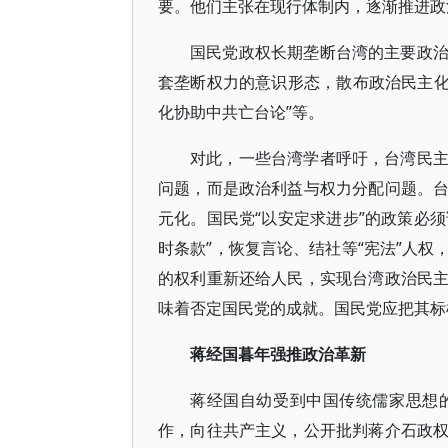
要。他们主张在现行体制内，逐渐推进政
国民党政权长期垄断台湾的主要政
套垄断权力的意识形态，散布政治民主化“
化协助中共亡台论”等。
对此，一些台湾学者呼吁，台湾民
问题，而是政治利益与权力分配问题。
元化。国民党“以安定求进步”的政策必须
时条款”，恢复言论、结社等“宪法”人
的权利重新还给人民，实现台湾政治民
味着否定国民党的成就。国民党应把其标
蒋经国暮年强推政治革新
蒋经国自幼受到中国传统儒家思想
作，向往共产主义，公开批判蒋介石政