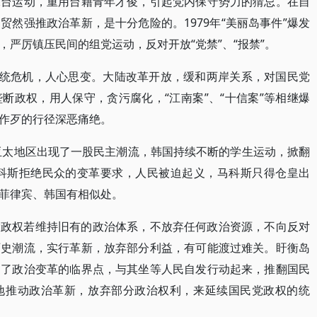
保台运动，重用台籍青年才俊，引起党内保守势力的猜忌。在自
然强推政治革新，是十分危险的。1979年“美丽岛事件”爆发
严厉镇压民间的组党运动，反对开放“党禁”、“报禁”。
法统危机，人心思变。大陆改革开放，缓和两岸关系，对国民党
断政权，用人保守，贪污腐化，“江南案”、“十信案”等相继爆
作歹的行径深恶痛绝。
，亚太地区出现了一股民主潮流，韩国持续不断的学生运动，掀翻
马科斯拒绝民众的变革要求，人民被迫起义，马科斯只得仓皇出
菲律宾、韩国有相似处。
党政权若维持旧有的政治体系，不放弃任何政治资源，不向反对
历史潮流，实行革新，放弃部分利益，有可能渡过难关。盱衡岛
到了政治变革的临界点，与其坐等人民自发行动起来，推翻国民
地推动政治革新，放弃部分政治权利，来延续国民党政权的统