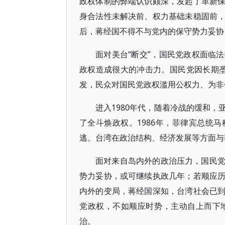
政权体制的弊端认识颇深，发起了革新
身合法性未解决前、权力基础未稳固前，贸
后，蒋经国不得不与党内的保守势力妥协，
面对美台“断交”，国民党政权面临
政权造成很大的冲击力。国民党因长期垄
发，民众对国民党政权滥用公权力、为非
进入1980年代，随着冷战的缓和
了全斗焕政权。1986年，菲律宾总统
逃。台湾在政治结构、经济发展等方面与
面对来自岛内外的政治压力，国民
势力妥协，或可继续执政几年；若顺应
内外的变局，蒋经国深知，台湾社会已
党政权，不如顺应时势，主动自上而下
治。