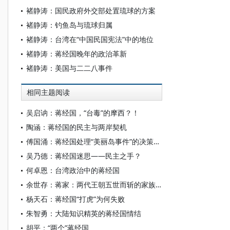
褚静涛：国民政府外交部处置琉球的方案
褚静涛：钓鱼岛与琉球归属
褚静涛：台湾在“中国民国宪法”中的地位
褚静涛：蒋经国晚年的政治革新
褚静涛：美国与二二八事件
相同主题阅读
吴启讷：蒋经国，“台毒”的摩西？！
陶涵：蒋经国的民主与两岸契机
傅国涌：蒋经国处理“美丽岛事件”的决策过程
吴乃德：蒋经国迷思——民主之手？
何卓恩：台湾政治中的蒋经国
余世存：蒋家：两代王朝五世而斩的家族命运
杨天石：蒋经国“打虎”为何失败
朱智勇：大陆知识精英的蒋经国情结
胡平：“两个”蒋经国