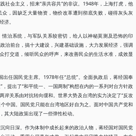
社会主义，招来“亲共容共”的非议。1948年，上海打虎，他
民众，因缺乏大量物资，物价改革遭到彻底失败，碰得灰头灰
经济。
、情治系统，与军队关系较密切，给人以神秘莫测及恐怖的印
走上政治前台，搞十大建设，兴建基础设施，大力发展经济，强调
民众打交道，倾听民众的呼声，来改善民众的生活水准，成效显
经国出任国民党主席。1978年任“总统”。全面执政后，蒋经国奉
通”，提出了“和平统一、一国两制”构想在内的一系列对台方针政
两岸关系由对抗转向缓和。世界大势及台湾的实力决定了“反攻
表整个中国。国民党只能在台湾地区好自为之。面对中国共产党和
，其大陆政策出现了一些弹性松动。
，沉疴日深。作为体制中成长起来的政治人物，蒋经国对国民党