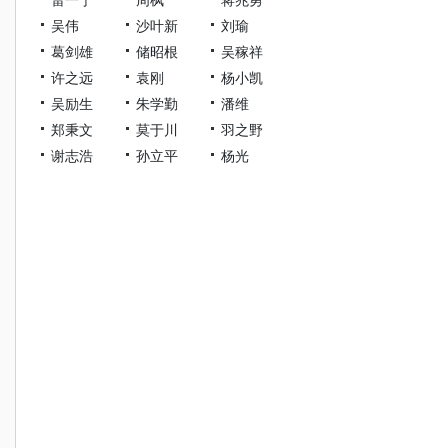
吴伟
沙叶新
刘瑜
葛剑雄
储昭根
吴稼祥
许之远
袁刚
杨小凯
吴励生
朱学勤
潘维
郑秉文
莫于川
羽之野
谢志浩
孙立平
杨光