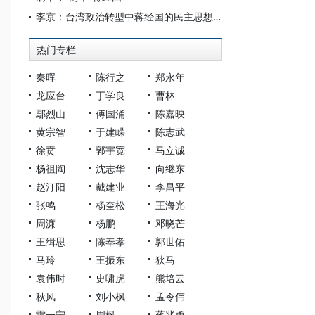
李京：台湾政治转型中蒋经国的民主思想与改革抉择
热门专栏
秦晖
陈行之
郑永年
龙应台
丁学良
曹林
鄢烈山
傅国涌
陈嘉映
黄宗智
于建嵘
陈志武
徐贲
郭宇宽
马立诚
杨祖陶
沈志华
向继东
赵汀阳
戴建业
李昌平
张鸣
杨奎松
王海光
周濂
杨鹏
邓晓芒
王缉思
陈奉孝
郭世佑
马玲
王振东
狄马
袁伟时
史啸虎
熊培云
秋风
刘小枫
孟令伟
雷一宁
周枫
蒋兆勇