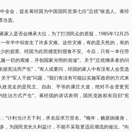
二中全会，提名蒋经国为中国国民党第七任“总统”候选人。蒋经
票当选。
家人是否会继承大位，为了打消民众的质疑，1985年12月25
“这一年半中却发生了许多灾难。这些灾难，有的是天然的，有的
不少的损害。经国为此而感觉到寝食不安。今后，只有一本任劳
服一切的艰难，开创国家光明的前途”。关于“总统继承者的问
依据宪法而产生”，“有人或要问，经国的家人中有没有人会竞选
关于“军人干政”问题，“我们有没有可能以实施军政府的方式来
执政党走的是民主、自由、平等的康庄大道，绝对不会变更宪
的统治方式产生”。蒋经国的讲话表明，国民党政权有回归“宪
：“计利当计天下利，求名应求万世名。”晚年，糖尿病缠身，
多，为国民党长久利益计，不能不采取更适应潮流的做法。“向