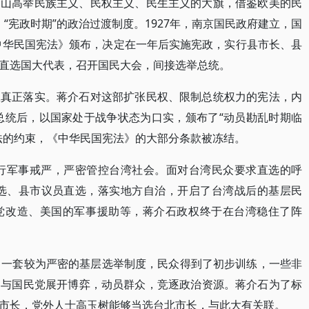
中山高举民族主义、民权主义、民生主义的大旗，借鉴欧美的民
、“宪政时期”的政治过渡制度。1927年，南京国民政府建立，国
《中华民国宪法》颁布，决定在一年后实施宪政，实行县市长、县
直选国大代表，召开国民大会，间接选举总统。
从真正落实。蒋介石对这部扩张民权、限制总统权力的宪法，内
选总统后，以国家处于战争状态为口实，颁布了“动员勘乱时期临
法的约束，《中华民国宪法》的大部分条款被冻结。
实行军事戒严，严密管控台湾社会。面对台湾民众要求直选的呼
直选、县市议员直选，落实地方自治，开启了台湾战后的基层民
党改造、美国的军事援助等，蒋介石政权终于在台湾稳住了阵
了一套较为严密的基层选举制度，民众得到了初步训练，一些非
，与国民党展开博弈，动员群众，竞逐政治资源。蒋介石为了标
市长，党外人士高玉树能够当选台北市长，与此大有关联。