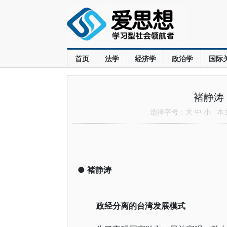
首页
法学
经济学
政治学
国际
褚静涛
选择字号：
大
中
小
本文共
●
褚静涛
政经分离的台湾发展模式