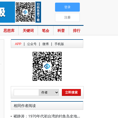
登录
注册
思想库
关键词
笔会
科普
排行
|
|
|
APP
公众号
微博
手机版
相同作者阅读
褚静涛：1970年代初台湾的钓鱼岛史地研究