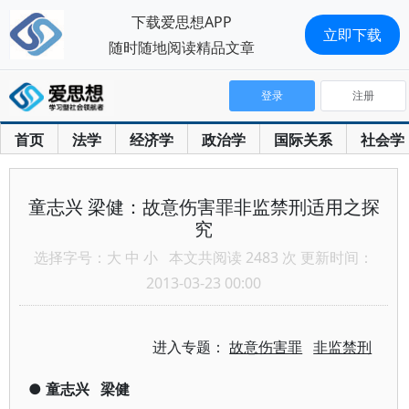
下载爱思想APP
立即下载
随时随地阅读精品文章
登录
注册
首页
法学
经济学
政治学
国际关系
社会学
童志兴 梁健：故意伤害罪非监禁刑适用之探
究
选择字号：
大
中
小
本文共阅读 2483 次 更新时间：
2013-03-23 00:00
进入专题：
故意伤害罪
非监禁刑
●
童志兴
梁健