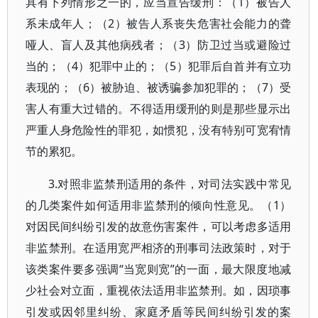
具有下列情形之一的，应当宣告缓刑：（1）被告人
系未成年人；（2）被告人系丧失危害社会能力的聋
哑人、盲人及其他病残者；（3）防卫过当或避险过
当的；（4）犯罪中止的；（5）犯罪后自首并有立功
表现的；（6）被胁迫、被诱骗参加犯罪的；（7）受
害人有重大过错的。不得适用缓刑的则是那些显示出
严重人身危险性的罪犯，如惯犯，没有特别可宽宥情
节的累犯。
3.对照非监禁刑适用的条件，对司法实践中常见
的几类案件如何适用非监禁刑的倾向性意见。（1）
对因民间纠纷引发的故意伤害案件，可以考虑多适用
非监禁刑。在适用宽严相济的刑事司法政策时，对于
该类案件要多强调“当宽则宽”的一面，最大限度地减
少社会对立面，重视依法适用非监禁刑。如，因琐事
引发或因邻里纠纷、家庭矛盾等民间纠纷引发的案