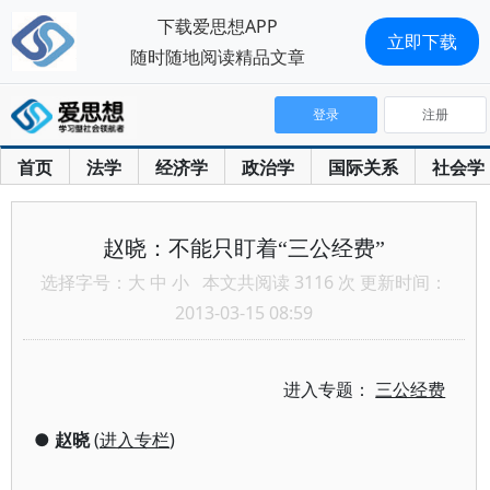
下载爱思想APP
立即下载
随时随地阅读精品文章
登录
注册
首页
法学
经济学
政治学
国际关系
社会学
赵晓：不能只盯着“三公经费”
选择字号：
大
中
小
本文共阅读 3116 次 更新时间：
2013-03-15 08:59
进入专题：
三公经费
●
赵晓
(
进入专栏
)