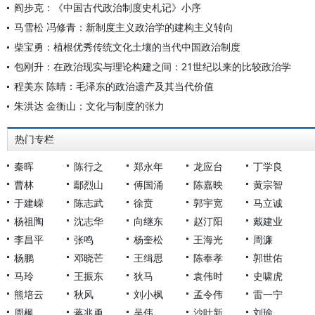
阎步克：《中国古代政治制度史札记》小序
马雪松 冯修青：新制度主义政治学的建构主义转向
柴宝勇：植根优秀传统文化土壤的当代中国政治制度
包刚升：在政治现实与理论构建之间：21世纪以来的比较政治学
程美东 陈晴：毛泽东的政治遗产及其当代价值
朱洪达 金衡山：文化与制度的张力
热门专栏
秦晖
陈行之
郑永年
龙应台
丁学良
曹林
鄢烈山
傅国涌
陈嘉映
黄宗智
于建嵘
陈志武
徐贲
郭宇宽
马立诚
杨祖陶
沈志华
向继东
赵汀阳
戴建业
李昌平
张鸣
杨奎松
王海光
周濂
杨鹏
邓晓芒
王缉思
陈奉孝
郭世佑
马玲
王振东
狄马
袁伟时
史啸虎
熊培云
秋风
刘小枫
孟令伟
雷一宁
周枫
蒋兆勇
吴伟
沙叶新
刘瑜