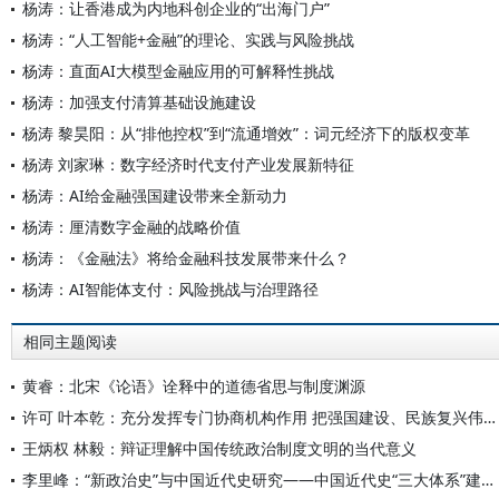
杨涛：让香港成为内地科创企业的“出海门户”
杨涛：“人工智能+金融”的理论、实践与风险挑战
杨涛：直面AI大模型金融应用的可解释性挑战
杨涛：加强支付清算基础设施建设
杨涛 黎昊阳：从“排他控权”到“流通增效”：词元经济下的版权变革
杨涛 刘家琳：数字经济时代支付产业发展新特征
杨涛：AI给金融强国建设带来全新动力
杨涛：厘清数字金融的战略价值
杨涛：《金融法》将给金融科技发展带来什么？
杨涛：AI智能体支付：风险挑战与治理路径
相同主题阅读
黄睿：北宋《论语》诠释中的道德省思与制度渊源
许可 叶本乾：充分发挥专门协商机构作用 把强国建设、民族复兴伟业不断推向前进
王炳权 林毅：辩证理解中国传统政治制度文明的当代意义
李里峰：“新政治史”与中国近代史研究——中国近代史“三大体系”建设（二）