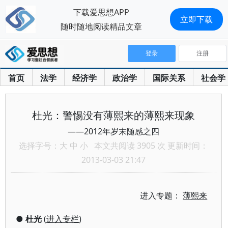
下载爱思想APP
立即下载
随时随地阅读精品文章
登录
注册
首页
法学
经济学
政治学
国际关系
社会学
杜光：警惕没有薄熙来的薄熙来现象
——2012年岁末随感之四
选择字号：
大
中
小
本文共阅读 3905 次 更新时间：
2013-03-03 21:47
进入专题：
薄熙来
●
杜光
(
进入专栏
)