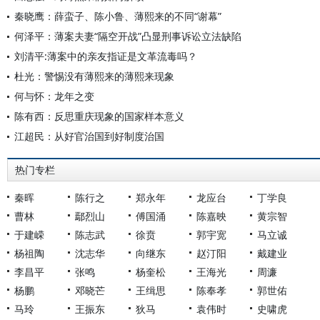
秦晓鹰：薛蛮子、陈小鲁、薄熙来的不同“谢幕”
何泽平：薄案夫妻“隔空开战”凸显刑事诉讼立法缺陷
刘清平:薄案中的亲友指证是文革流毒吗？
杜光：警惕没有薄熙来的薄熙来现象
何与怀：龙年之变
陈有西：反思重庆现象的国家样本意义
江超民：从好官治国到好制度治国
热门专栏
秦晖
陈行之
郑永年
龙应台
丁学良
曹林
鄢烈山
傅国涌
陈嘉映
黄宗智
于建嵘
陈志武
徐贲
郭宇宽
马立诚
杨祖陶
沈志华
向继东
赵汀阳
戴建业
李昌平
张鸣
杨奎松
王海光
周濂
杨鹏
邓晓芒
王缉思
陈奉孝
郭世佑
马玲
王振东
狄马
袁伟时
史啸虎