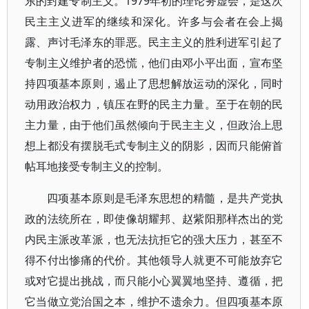
东的封建专制主义。1979年初的理论务虚会，是这次
民主主义进军的继续和深化。许多与会者在会上揭
露、声讨毛泽东的罪恶。民主主义的胜利进军引起了
专制主义维护者的恐慌，他们由邓小平出面，宣布坚
持四项基本原则，遏止了思想解放运动的深化，同时
动用政治权力，镇压在野的民主力量。至于在朝的民
主力量，由于他们虽然倾向于民主主义，但政治上思
想上都没有摆脱毛式专制主义的阴影，因而只能俯首
帖耳地接受专制主义的控制。
四项基本原则是毛泽东思想的精髓，是共产党执
政的法统所在，即使像胡耀邦、赵紫阳那样杰出的党
内民主派改革派，也无法抗拒它的强大压力，甚至不
得不付出惨痛的代价。其他领导人就更不可能放弃它
或对它提出挑战，而只能小心翼翼地坚持、遵循，把
它当做立党治国之本，维护不遗余力。但四项基本原