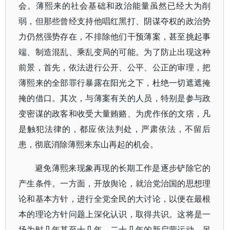
会。薄熙来的社会基础和政治能量虽然已经大为削
弱，但那些曾经支持他唱红黑打、阴谋夺权的政治势
力仍然强势存在，不排除他们干预薄案，甚至挑起事
端、制造混乱、乘乱变局的可能。为了防止出现这种
前景，首先，依法进行公开、公平、公正的审理，把
薄熙来的全部罪行暴露在阳光之下，杜绝一切遮遮掩
掩的借口。其次，与薄案有关的人员，特别是参与政
变密谋的政客和收受大量贿赂、为虎作伥的文痞，凡
是触犯法律的，都应依法判处，严肃依法，不留后
患，彻底消除薄熙来东山再起的机会。
避免薄熙来现象再现的长期工作是逐步铲除它的
产生条件。一方面，开放舆论，就治党治国的思想理
论和基本方针，进行全党全民的大讨论，以便在最根
本的理论方针问题上深化认识，取得共识。这将是一
场为时几年甚至十几年、二十几年的新启蒙运动。另