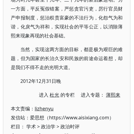
一方面，平反冤假错案，严惩贪官污吏，厉行官员财
产申报制度，惩治权贵富豪的不法行为，化怨气为和
谐，化戾气为祥和，实现社会的平等公正，以消除薄
熙来现象再现的社会基础。
当然，实现这两方面的目标，都是极为艰巨的难
题，但为国家的长治久安和民族的前途命运着想，却
是我们不得不走的光明大道。
2012年12月31日晚
进入
杜光
的专栏 进入专题：
薄熙来
本文责编：
lizhenyu
发信站：爱思想（https://www.aisixiang.com）
栏目：
学术
>
政治学
>
政治时评