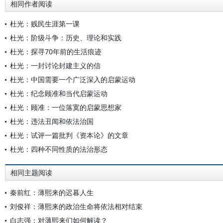
相同作者阅读
杜光：贱民生涯第一课
杜光：阶级斗争：历史、理论和实践
杜光：探寻70年前的生活痕迹
杜光：一封讨论封建主义的信
杜光：中国需要一个广泛深入的启蒙运动
杜光：纪念顾准和当代启蒙运动
杜光：顾准：一位落寞的启蒙思想家
杜光：违法丑闻和依法治国
杜光：试评一篇批判《资本论》的文章
杜光：四种不同性质的法治形态
相同主题阅读
秦前红：薄熙来的迟暮人生
刘俊祥：薄熙来的政治生命将依法相对结束
白志强：对薄熙来们如何解读？