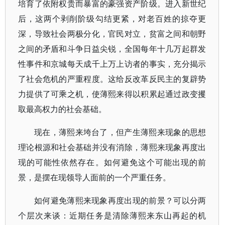
培育了依附权贵而暴富的豪强资产阶级。进入新世纪
后，这两个剥削阶级勾结更紧，对老百姓的掠夺更
深，导致社会两极分化，官民对立，贫富之间和朝野
之间的矛盾和斗争日益尖锐，全国每年十几万起群发
性事件和京城每天成千上万上访者的事实，充分揭示
了社会危机的严重程度。这给反改革反民主的复辟势
力提供了可乘之机，使薄熙来得以积累起通过政变攫
取最高权力的社会基础。
现在，薄熙来垮台了，但产生薄熙来现象的思想
理论根源和社会基础并没有消除，薄熙来现象再度出
现的可能性依然存在。如何避免这个可能出现的前
景，是摆在现领导人面前的一个严重任务。
如何避免薄熙来现象再度出现的前景？可以分两
个层次来谈：近期任务是清除薄熙来东山再起的机