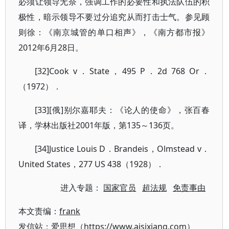
必须让领导无奈，强调工作的必要性和执法队伍的积
极性，暗示领导不要过分追究从而打击士气。参见顾
则徐：《南京城管的单口相声》，《南方都市报》
2012年6月28日。
[32]Cook v．State，495 P．2d 768 Or．
（1972）．
[33][俄]别尔嘉耶夫：《论人的使命》，张百春
译，学林出版社2001年版，第135～136页。
[34]Justice Louis D．Brandeis，Olmstead v．
United States，277 US 438（1928）．
进入专题：
国家官员
超法规
免责事由
本文责编：
frank
发信站：爱思想（https://www.aisixiang.com）