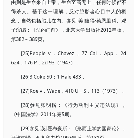
由则是生命来自上帝，生命至高无上，任何时候都不
得杀人。基于这一理解，反对堕胎者心目中人的概
念，自然包括胎儿在内。参见[美]彼得·德恩里科、邓
子滨编：《法的门前》，北京大学出版社2012年版，
第382～389页。
[25]People v．Chavez，77 Cal．App．2d
624，176 P．2d 93（1947）．
[26]3 Coke 50；1 Hale 433．
[27]Roe v．Wade，410 U．S．113（1973）．
[28]参见张明楷：《行为功利主义违法观》，
《中国法学》2011年第5期。
[29]参见[英]霍布豪斯：《形而上学的国家论》，
汪淑钧译，商务印书馆1997年版，第131页。