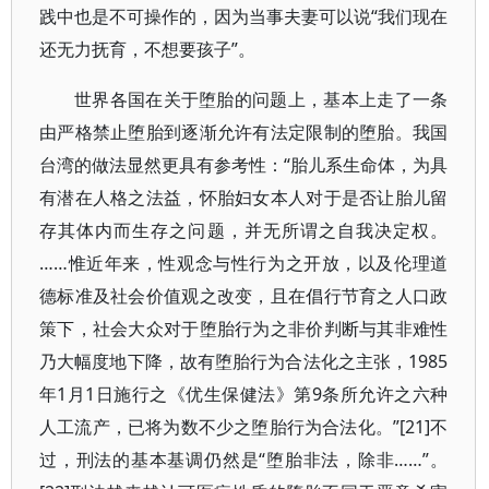
践中也是不可操作的，因为当事夫妻可以说“我们现在
还无力抚育，不想要孩子”。
世界各国在关于堕胎的问题上，基本上走了一条
由严格禁止堕胎到逐渐允许有法定限制的堕胎。我国
台湾的做法显然更具有参考性：“胎儿系生命体，为具
有潜在人格之法益，怀胎妇女本人对于是否让胎儿留
存其体内而生存之问题，并无所谓之自我决定权。
……惟近年来，性观念与性行为之开放，以及伦理道
德标准及社会价值观之改变，且在倡行节育之人口政
策下，社会大众对于堕胎行为之非价判断与其非难性
乃大幅度地下降，故有堕胎行为合法化之主张，1985
年1月1日施行之《优生保健法》第9条所允许之六种
人工流产，已将为数不少之堕胎行为合法化。”[21]不
过，刑法的基本基调仍然是“堕胎非法，除非……”。