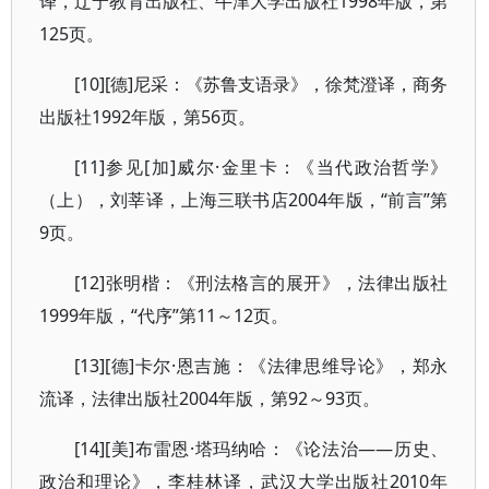
译，辽宁教育出版社、牛津大学出版社1998年版，第
125页。
[10][德]尼采：《苏鲁支语录》，徐梵澄译，商务
出版社1992年版，第56页。
[11]参见[加]威尔·金里卡：《当代政治哲学》
（上），刘莘译，上海三联书店2004年版，“前言”第
9页。
[12]张明楷：《刑法格言的展开》，法律出版社
1999年版，“代序”第11～12页。
[13][德]卡尔·恩吉施：《法律思维导论》，郑永
流译，法律出版社2004年版，第92～93页。
[14][美]布雷恩·塔玛纳哈：《论法治——历史、
政治和理论》，李桂林译，武汉大学出版社2010年