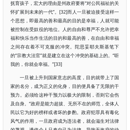
抚育孩子，宏大的理由是州政府要将“对公民福祉的关
怀扩展到未来的一代”。[32]而人一旦被迫接受这样一
个思想，即最高的善和最高的目的是幸福，人就可能
被控制在受奴役的地位。人的自由和尊严不允许把幸
福和快乐当作生活的目的和最高的善，在自由和幸福
之间存在着不可克服的冲突。陀思妥耶夫斯基笔下
的“宗教大法官”就是建立在这个冲突的基础上的。“听
我的，你就会幸福。”[33]
一旦被上升到国家意志的高度，目的就带上了国
家的名分，成为正义的化身，目的便具备了无限的干
预力。必须给这种干预力以极大的限制，否则它会伤
及自身。“政府是能力超拔、无所不在的师范，全体人
民以它为好的榜样或者坏的参酌。政府犯罪具有毒化
风气的作用，一旦政府成为违法者，就会滋生对法律
的蔑视，诱使个人只奉自己为法律，导致无政府的动