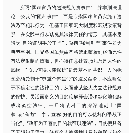
所谓“国家官员的超法规免责事由”，并非刑法理
论上公认的“阻却事由”，而是专指国家官员实施了违
法乃至犯罪行为，但基于国家宏大制度和宏观政策背
景，在实践中得以减免其法律责任的情形，其基本逻
辑为“目的证明手段正当”，陕西“强制引产”事件即为
典型事例。世界各国虽然由严格禁止堕胎到逐渐允许
有法定限制的堕胎，但不得任意处置胎儿乃是人性的
底线，“胎儿值得法律保护”是最基本的共识。人的概
念必须受制于“尊重个体生命”的道义命令，不应听命
于不确定性的法律目的，从而使某些人失去法律规则
的保护。灵活而多义的目的论解释会潜移默化地化解
或者架空法律。一旦将某种目的深深地刻上“国
家”或“高尚”二字，宣称“好的目的可以使坏的手段正
当化”、“政府为了善的目的就可以违法”，目的便具备
了无限的干预力，任何个人的牺牲以及各种形式的个