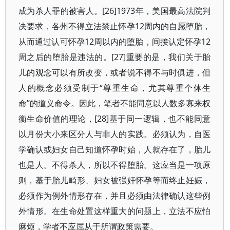
成为杀人罪的被害人。[26]1973年，美国最高法院判
决要求，各州不得立法禁止怀孕12周内的自愿堕胎，
从而通过认可怀孕12周以内的堕胎，间接认定怀孕12
周之后的堕胎是违法的。[27]重要的是，我们关于胎
儿的观念可以有所改变，或者说不得不与时俱进，但
人的概念必须受制于“尊重生命，尤其尊重个体生
命”的道义命令。因此，笔者不能同意以人数多寡来权
衡生命价值的理论，[28]基于同一逻辑，也不能同意
以月份大小来区分人与非人的实践。必须认为，自医
学确认或妇女自己知道怀孕时始，人就存在了，胎儿
也是人。不得杀人，所以不得堕胎。这应当是一项原
则，基于胎儿畸形、妇女被强奸怀孕等而终止妊娠，
必须作为例外情形存在，并且必须由法律确认这些例
外情形。在生命处置这样重大的问题上，立法不应怕
麻烦，学者不应屈从于所谓政策需要。