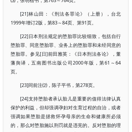
⑶，张明楷书，第763～764页。
[21]林山田：《刑法各罪论》（上册），台北
1999年增订2版，第83～84页、第91页。
[22]日本刑法规定的堕胎罪比较细致，包括自行
堕胎罪、同意堕胎罪、业务上的堕胎罪和未经同意的
堕胎罪。参见[日]前田雅英：《日本刑法各论》，董
藩舆译，五南图书出版公司2000年版，第61～64
页。
[23]同前注⑵，陈子平书，第278页。
[24]支持堕胎者承认胎儿是重要的值得法律认真
保护的利益，但却强调孕妇对生育过程的自治，或者
强调如果堕胎是拯救怀孕母亲的生命和健康所必须
的，那么对堕胎施以刑罚就是违宪的。反对堕胎的理