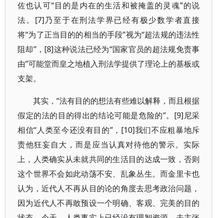
佐也认可“目的是内在的生活和被掩盖的灵魂”的说
法。[7]乃至于在刑法学界已经有极少数学者直接
将“为了正当目的的相当的手段”视为“超法规的违法性
阻却”，[8]这种说法已经为“国家官员的超法规免责事
由”可能堂而皇之地植入刑法学提供了理论上的基板或
支架。
其实，“法有目的的想法有些难以解释，而且根据
假定的法的目的得出的结论可能是危险的”。[9]尼采
相信“人类至今还没有目的”，[10]我们不应粗暴地斥
责他狂妄自大，而是应当认真对待他的警示。实际
上，人类确实从未就共同的生活目的达成一致，否则
这个世界不会如此动荡不安、乱象丛生。而金里卡也
认为，近代人不再从目的论的角度去思考政治问题，
因为近代人不再敢预设一个明确、客观、完美的目的
状态。今天，人类事实上已经没有理智资源，去主张