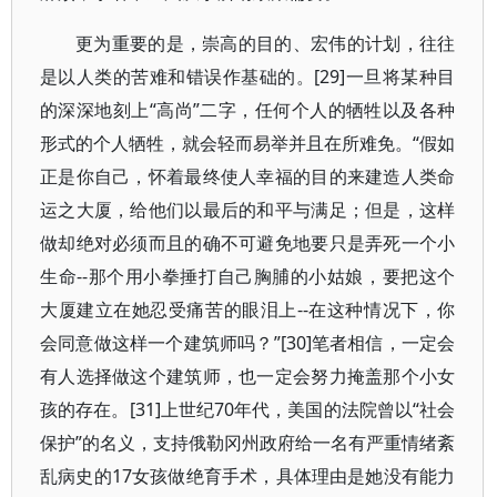
更为重要的是，崇高的目的、宏伟的计划，往往
是以人类的苦难和错误作基础的。[29]一旦将某种目
的深深地刻上“高尚”二字，任何个人的牺牲以及各种
形式的个人牺牲，就会轻而易举并且在所难免。“假如
正是你自己，怀着最终使人幸福的目的来建造人类命
运之大厦，给他们以最后的和平与满足；但是，这样
做却绝对必须而且的确不可避免地要只是弄死一个小
生命--那个用小拳捶打自己胸脯的小姑娘，要把这个
大厦建立在她忍受痛苦的眼泪上--在这种情况下，你
会同意做这样一个建筑师吗？”[30]笔者相信，一定会
有人选择做这个建筑师，也一定会努力掩盖那个小女
孩的存在。[31]上世纪70年代，美国的法院曾以“社会
保护”的名义，支持俄勒冈州政府给一名有严重情绪紊
乱病史的17女孩做绝育手术，具体理由是她没有能力