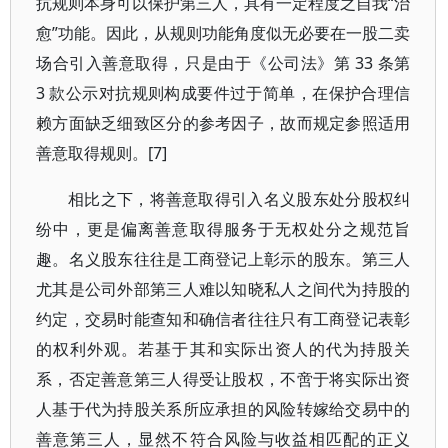
抗规则本身可以保护第三人，具有一定程度之自我“治
愈”功能。因此，从规则功能角度似无必要在一股二卖
场合引入善意取得，只是由于《公司法》第 33 条第
3 款公示对抗规则构成要件过于简单，在保护合理信
赖方面缺乏细致区分的参考因子，故而规定参照适用
善意取得规则。[7]
相比之下，将善意取得引入名义股东处分股权纠
纷中，更是偏离善意取得服务于无权处分之规范旨
趣。名义股东往往是工商登记上彰示的股东。第三人
尤其是公司外部第三人难以知晓私人之间代为持股的
约定，交易时能查知和确信者往往只有工商登记表彰
的权利外观。若基于其和实际出资人的代为持股关
系，否定善意第三人得受让股权，不啻于将实际出资
人基于代为持股关系所应承担的风险转嫁给交易中的
善意第三人，显然不符合风险与收益相匹配的正义