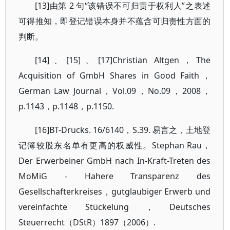
[13]由第 2 句“该错误不可归责于权利人”之表述
可得推知，即登记错误本身并不蕴含可归责性方面的
判断。
[14]、[15]、[17]Christian Altgen，The
Acquisition of GmbH Shares in Good Faith，
German Law Journal，Vol.09，No.09，2008，
p.1143，p.1148，p.1150.
[16]BT-Drucks. 16/6140，S.39. 易言之，土地登
记簿较股东名单有更高的权威性。Stephan Rau，
Der Erwerbeiner GmbH nach In-Kraft-Treten des
MoMiG - Hahere Transparenz des
Gesellschafterkreises，gutglaubiger Erwerb und
vereinfachte Stückelung，Deutsches
Steuerrecht（DStR）1897（2006）.