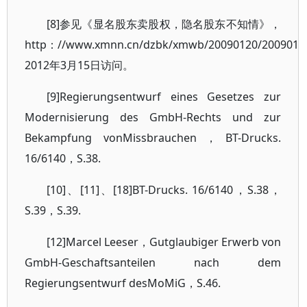
[8]参见《显名股东卖股权，隐名股东不知情》，
http：//www.xmnn.cn/dzbk/xmwb/20090120/200901/
2012年3月15日访问。
[9]Regierungsentwurf eines Gesetzes zur
Modernisierung des GmbH-Rechts und zur
Bekampfung vonMissbrauchen，BT-Drucks.
16/6140，S.38.
[10]、[11]、[18]BT-Drucks. 16/6140，S.38，
S.39，S.39.
[12]Marcel Leeser，Gutglaubiger Erwerb von
GmbH-Geschaftsanteilen nach dem
Regierungsentwurf desMoMiG，S.46.